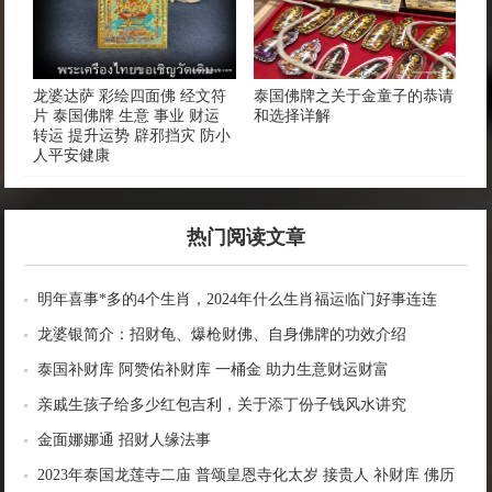
龙婆达萨 彩绘四面佛 经文符
泰国佛牌之关于金童子的恭请
片 泰国佛牌 生意 事业 财运
和选择详解
转运 提升运势 辟邪挡灾 防小
人平安健康
热门阅读文章
明年喜事*多的4个生肖，2024年什么生肖福运临门好事连连
龙婆银简介：招财龟、爆枪财佛、自身佛牌的功效介绍
泰国补财库 阿赞佑补财库 一桶金 助力生意财运财富
亲戚生孩子给多少红包吉利，关于添丁份子钱风水讲究
金面娜娜通 招财人缘法事
2023年泰国龙莲寺二庙 普颂皇恩寺化太岁 接贵人 补财库 佛历