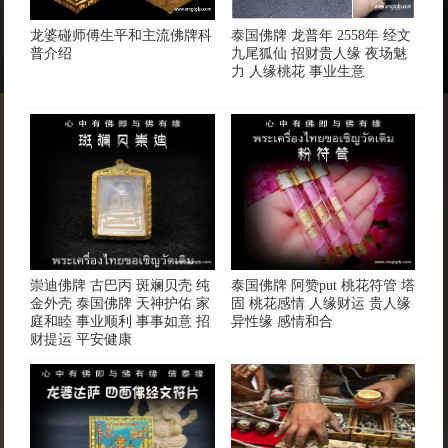
龙婆碰师傅生平和主流佛牌科
泰国佛牌 龙普年 2558年 经文
普介绍
九尾狐仙 招财贵人缘 夜场魅
力 人缘桃花 事业生意
崇迪佛牌 古巴丙 斑斓贝壳 纯
泰国佛牌 阿赞put 桃花符管 塔
金外壳 泰国佛牌 天神护佑 家
固 桃花感情 人缘财运 贵人缘
庭和睦 事业顺利 事事如意 招
异性缘 感情和合
财提运 平安健康