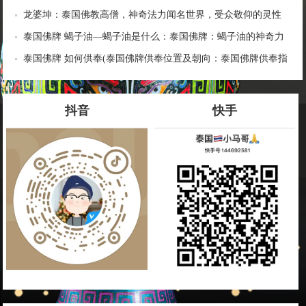
龙婆坤：泰国佛教高僧，神奇法力闻名世界，受众敬仰的灵性
导师
泰国佛牌 蝎子油—蝎子油是什么：泰国佛牌：蝎子油的神奇力
量
泰国佛牌 如何供奉(泰国佛牌供奉位置及朝向：泰国佛牌供奉指
南)
抖音
快手