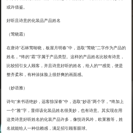
或许借鉴。
好听且诗意的化装品产品姓名
（莺晓霜）
在唐诗“石林莺啭晓，板屋月明春”中，选取“莺晓”二字作为产品的
姓名，*终的“霜”字属于产品类型。这样的产品姓名比较有诗意，
比较招引女人顾客，并且诗意好听的姓名，给人的**感觉，便是
整齐柔和，有种涂抹脸上很舒爽的画面感。
（妙语雅）
诗句“来书语绝妙，远客惊深眷”中，选取“妙语”两个字，*终加上
一个“雅”字，显得该化装品姓名很美妙，也有诗意。其实现在用
这类诗意好听姓名的化装产品许多，像悦诗风吟，欧莱雅等，姓
名就能给人一种信赖感，满足招引顾客眼球。