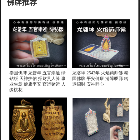
佛牌推荐
泰国佛牌 龙普年 五官崇迪 绿
龙婆坤 2542年 火焰药师佛 泰
钻版 天神护佑 招财贵人缘 事
国佛牌 平安健康 清障驱邪 转
业生意 健康平安 官运赌运 人
运招财 安神静心
缘桃花