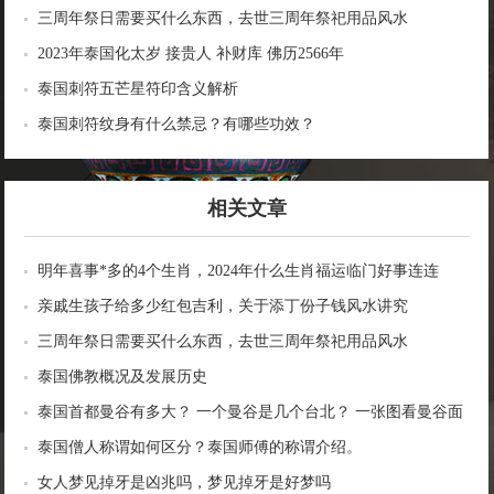
2566年
三周年祭日需要买什么东西，去世三周年祭祀用品风水
2023年泰国化太岁 接贵人 补财库 佛历2566年
泰国刺符五芒星符印含义解析
泰国刺符纹身有什么禁忌？有哪些功效？
相关文章
明年喜事*多的4个生肖，2024年什么生肖福运临门好事连连
亲戚生孩子给多少红包吉利，关于添丁份子钱风水讲究
三周年祭日需要买什么东西，去世三周年祭祀用品风水
泰国佛教概况及发展历史
泰国首都曼谷有多大？ 一个曼谷是几个台北？ 一张图看曼谷面
积与各大城市比较
泰国僧人称谓如何区分？泰国师傅的称谓介绍。
女人梦见掉牙是凶兆吗，梦见掉牙是好梦吗