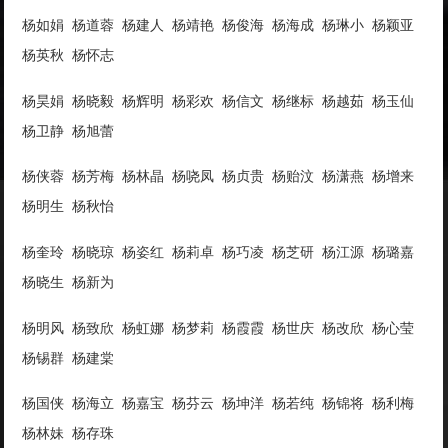
杨如娟 杨道蓉 杨建人 杨靖艳 杨俊海 杨海成 杨琳小 杨颖亚
杨英秋 杨怀志
杨昊娟 杨晓毅 杨辉明 杨彩欢 杨信文 杨继标 杨越茹 杨玉仙
杨卫静 杨旭蕾
杨侠蓉 杨芳梅 杨林晶 杨哓凤 杨贞贵 杨贻汶 杨潇燕 杨增来
杨明生 杨秋怡
杨奎玲 杨晓琼 杨姿红 杨莉卓 杨巧凌 杨芝研 杨江源 杨璐嘉
杨晓生 杨新为
杨明风 杨致欣 杨虹娜 杨梦莉 杨霞霞 杨世庆 杨改欣 杨心莹
杨锡群 杨建棠
杨国侠 杨海立 杨嘉宝 杨芬云 杨坤洋 杨若纯 杨锦将 杨利梅
杨林妹 杨存珠