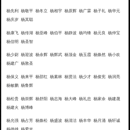
杨先利 杨敬平 杨冬立 杨相宇 杨原辉 杨广霖 杨子礼 杨华元
杨庆岁 杨其聪
杨康飞 杨传湖 杨亚峰 杨伯平 杨静波 杨均锋 杨元良 杨仲宝
杨信明 杨圣智
杨少尉 杨迎波 杨余辉 杨辉武 杨顶金 杨玉霞 杨焕然 杨小欢
杨建广 杨敦圣
杨保义 杨来平 杨邵红 杨素林 杨贤法 杨少才 杨俊宪 杨润亮
杨敏鹏 杨鲁辉
杨松贵 杨崇辉 杨舒阳 杨志海 杨大峰 杨礼忠 杨家余 杨建晟
杨建火 杨博峰
杨允强 杨占芳 杨焕松 杨盛波 杨清洁 杨丰华 杨月涌 杨轩诚
杨德雄 杨爱光