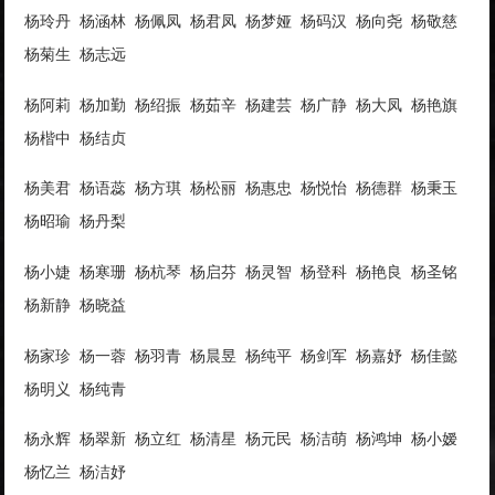
杨玲丹 杨涵林 杨佩凤 杨君凤 杨梦娅 杨码汉 杨向尧 杨敬慈
杨菊生 杨志远
杨阿莉 杨加勤 杨绍振 杨茹辛 杨建芸 杨广静 杨大凤 杨艳旗
杨楷中 杨结贞
杨美君 杨语蕊 杨方琪 杨松丽 杨惠忠 杨悦怡 杨德群 杨秉玉
杨昭瑜 杨丹梨
杨小婕 杨寒珊 杨杭琴 杨启芬 杨灵智 杨登科 杨艳良 杨圣铭
杨新静 杨晓益
杨家珍 杨一蓉 杨羽青 杨晨昱 杨纯平 杨剑军 杨嘉妤 杨佳懿
杨明义 杨纯青
杨永辉 杨翠新 杨立红 杨清星 杨元民 杨洁萌 杨鸿坤 杨小嫒
杨忆兰 杨洁妤