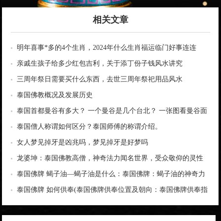
相关文章
明年喜事*多的4个生肖，2024年什么生肖福运临门好事连连
亲戚生孩子给多少红包吉利，关于添丁份子钱风水讲究
三周年祭日需要买什么东西，去世三周年祭祀用品风水
泰国佛教概况及发展历史
泰国首都曼谷有多大？ 一个曼谷是几个台北？ 一张图看曼谷面
积与各大城市比较
泰国僧人称谓如何区分？泰国师傅的称谓介绍。
女人梦见掉牙是凶兆吗，梦见掉牙是好梦吗
龙婆坤：泰国佛教高僧，神奇法力闻名世界，受众敬仰的灵性
导师
泰国佛牌 蝎子油—蝎子油是什么：泰国佛牌：蝎子油的神奇力
量
泰国佛牌 如何供奉(泰国佛牌供奉位置及朝向：泰国佛牌供奉指
南)