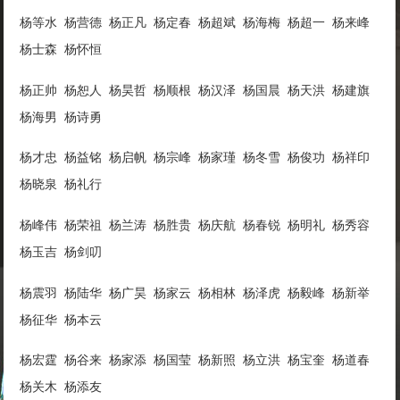
杨等水 杨营德 杨正凡 杨定春 杨超斌 杨海梅 杨超一 杨来峰
杨士森 杨怀恒
杨正帅 杨恕人 杨昊哲 杨顺根 杨汉泽 杨国晨 杨天洪 杨建旗
杨海男 杨诗勇
杨才忠 杨益铭 杨启帆 杨宗峰 杨家瑾 杨冬雪 杨俊功 杨祥印
杨晓泉 杨礼行
杨峰伟 杨荣祖 杨兰涛 杨胜贵 杨庆航 杨春锐 杨明礼 杨秀容
杨玉吉 杨剑叨
杨震羽 杨陆华 杨广昊 杨家云 杨相林 杨泽虎 杨毅峰 杨新举
杨征华 杨本云
杨宏霆 杨谷来 杨家添 杨国莹 杨新照 杨立洪 杨宝奎 杨道春
杨关木 杨添友