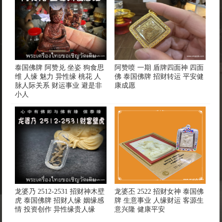
泰国佛牌 阿赞兑 坐姿 狗食思
阿赞喷 一期 盾牌四面神 四面
维 人缘 魅力 异性缘 桃花 人
佛 泰国佛牌 招财转运 平安健
脉人际关系 财运事业 避是非
康成愿
小人
龙婆乃 2512-2531 招财神木壁
龙婆丕 2522 招财女神 泰国佛
虎 泰国佛牌 招财人缘 姻缘感
牌 生意事业 人缘财运 客源生
情 投资创作 异性缘贵人缘
意兴隆 健康平安