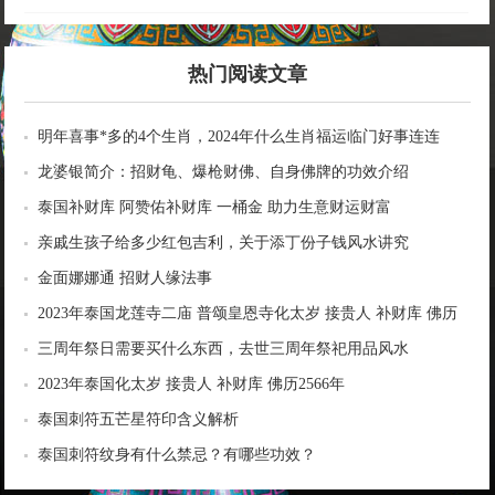
热门阅读文章
明年喜事*多的4个生肖，2024年什么生肖福运临门好事连连
龙婆银简介：招财龟、爆枪财佛、自身佛牌的功效介绍
泰国补财库 阿赞佑补财库 一桶金 助力生意财运财富
亲戚生孩子给多少红包吉利，关于添丁份子钱风水讲究
金面娜娜通 招财人缘法事
2023年泰国龙莲寺二庙 普颂皇恩寺化太岁 接贵人 补财库 佛历
2566年
三周年祭日需要买什么东西，去世三周年祭祀用品风水
2023年泰国化太岁 接贵人 补财库 佛历2566年
泰国刺符五芒星符印含义解析
泰国刺符纹身有什么禁忌？有哪些功效？