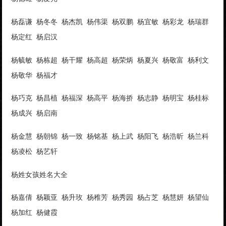
杨磊谦 杨冬冬 杨杰凯 杨伟渠 杨双鹏 杨宜敏 杨彩龙 杨瑞群
杨定红 杨启汉
杨毓敏 杨栋超 杨干耀 杨高超 杨荣炳 杨夏兴 杨敬富 杨利文
杨敬华 杨福才
杨巧克 杨昌植 杨福深 杨高平 杨海挢 杨志静 杨明宝 杨桂标
杨成兴 杨启南
杨金慧 杨朝锦 杨一致 杨铭基 杨上武 杨阳飞 杨浩昕 杨兰科
杨凌松 杨艺轩
杨姓女孩姓名大全
杨嘉倩 杨颖亚 杨升玫 杨稚芳 杨秀园 杨占芝 杨慧妍 杨望仙
杨加红 杨健霞