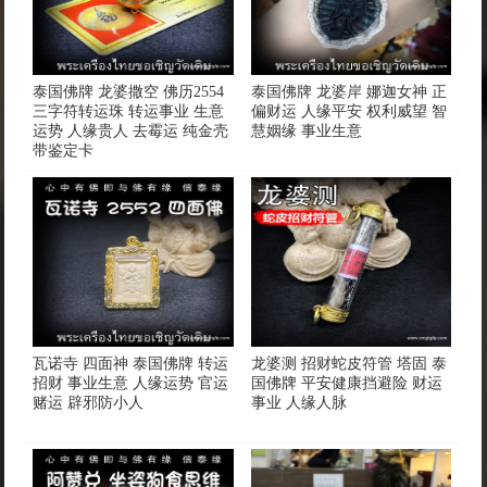
泰国佛牌 龙婆撒空 佛历2554
泰国佛牌 龙婆岸 娜迦女神 正
三字符转运珠 转运事业 生意
偏财运 人缘平安 权利威望 智
运势 人缘贵人 去霉运 纯金壳
慧姻缘 事业生意
带鉴定卡
瓦诺寺 四面神 泰国佛牌 转运
龙婆测 招财蛇皮符管 塔固 泰
招财 事业生意 人缘运势 官运
国佛牌 平安健康挡避险 财运
赌运 辟邪防小人
事业 人缘人脉