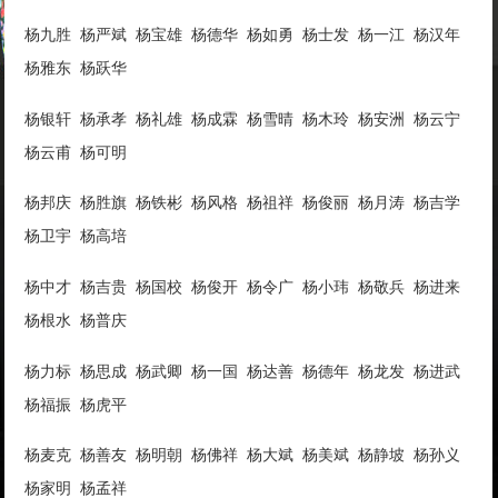
杨九胜 杨严斌 杨宝雄 杨德华 杨如勇 杨士发 杨一江 杨汉年
杨雅东 杨跃华
杨银轩 杨承孝 杨礼雄 杨成霖 杨雪晴 杨木玲 杨安洲 杨云宁
杨云甫 杨可明
杨邦庆 杨胜旗 杨铁彬 杨风格 杨祖祥 杨俊丽 杨月涛 杨吉学
杨卫宇 杨高培
杨中才 杨吉贵 杨国校 杨俊开 杨令广 杨小玮 杨敬兵 杨进来
杨根水 杨普庆
杨力标 杨思成 杨武卿 杨一国 杨达善 杨德年 杨龙发 杨进武
杨福振 杨虎平
杨麦克 杨善友 杨明朝 杨佛祥 杨大斌 杨美斌 杨静坡 杨孙义
杨家明 杨孟祥