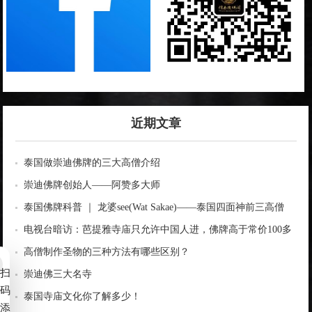
近期文章
泰国做崇迪佛牌的三大高僧介绍
崇迪佛牌创始人——阿赞多大师
泰国佛牌科普 ｜ 龙婆see(Wat Sakae)——泰国四面神前三高僧
电视台暗访：芭提雅寺庙只允许中国人进，佛牌高于常价100多
倍！
高僧制作圣物的三种方法有哪些区别？
扫
崇迪佛三大名寺
码
泰国寺庙文化你了解多少！
添