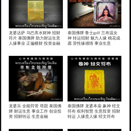
龙婆达萨 乌巴​库水财神 招财
泰国佛牌 鲁士golf 兰布温女
符片 泰国佛牌 助力财运生意
神 转运招财 魅力人缘 桃花成
人缘事业 正偏横财 投资金融
愿 异性缘感情 事业生意
龙婆乐 全能符管 塔固 泰国佛
泰国佛牌 龙婆本庙 象神 经文
牌 财运生意 事业工作 创业投
符布 权利智慧 生意投资 招财
资 招财转运 生意金融
转运 人缘贵人缘 经文符布