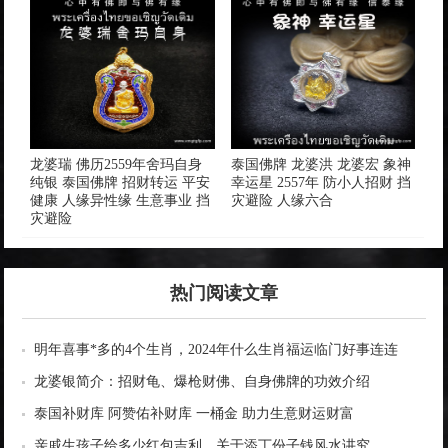
龙婆瑞 佛历2559年舍玛自身
泰国佛牌 龙婆洪 龙婆宏 象神
纯银 泰国佛牌 招财转运 平安
幸运星 2557年 防小人招财 挡
健康 人缘异性缘 生意事业 挡
灾避险 人缘六合
灾避险
热门阅读文章
明年喜事*多的4个生肖，2024年什么生肖福运临门好事连连
龙婆银简介：招财龟、爆枪财佛、自身佛牌的功效介绍
泰国补财库 阿赞佑补财库 一桶金 助力生意财运财富
亲戚生孩子给多少红包吉利，关于添丁份子钱风水讲究