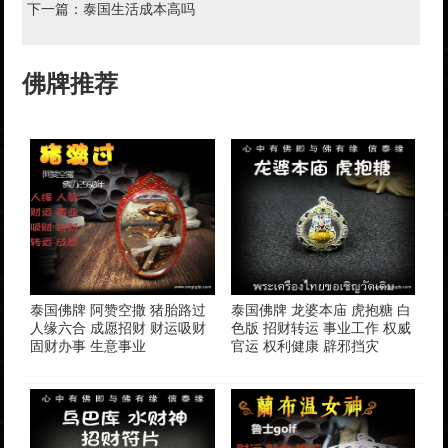
下一篇：
泰国生活成本高吗
佛牌推荐
泰国佛牌 阿赞空撒 猪胎路过
泰国佛牌 龙婆本庙 虎抱糖 白
人缘六合 成愿招财 财运吸财
色版 招财转运 事业工作 权威
固财办事 生意事业
官运 权利健康 辟邪挡灾