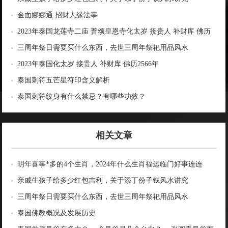
金面娜娜通 招财人缘法事
2023年泰国龙莲寺二庙 普颂皇恩寺化太岁 接贵人 补财库 佛历
2566年
三周年祭日需要买什么东西，去世三周年祭祀用品风水
2023年泰国化太岁 接贵人 补财库 佛历2566年
泰国刺符五芒星符印含义解析
泰国刺符纹身有什么禁忌？有哪些功效？
相关文章
明年喜事*多的4个生肖，2024年什么生肖福运临门好事连连
亲戚生孩子给多少红包吉利，关于添丁份子钱风水讲究
三周年祭日需要买什么东西，去世三周年祭祀用品风水
泰国佛教概况及发展历史