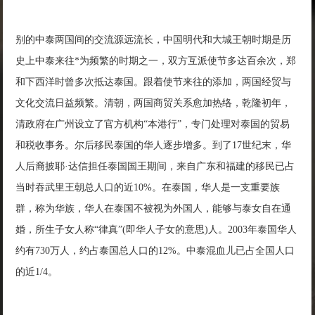
别的中泰两国间的交流源远流长，中国明代和大城王朝时期是历
史上中泰来往*为频繁的时期之一，双方互派使节多达百余次，郑
和下西洋时曾多次抵达泰国。跟着使节来往的添加，两国经贸与
文化交流日益频繁。清朝，两国商贸关系愈加热络，乾隆初年，
清政府在广州设立了官方机构“本港行”，专门处理对泰国的贸易
和税收事务。尔后移民泰国的华人逐步增多。到了17世纪末，华
人后裔披耶·达信担任泰国国王期间，来自广东和福建的移民已占
当时吞武里王朝总人口的近10%。在泰国，华人是一支重要族
群，称为华族，华人在泰国不被视为外国人，能够与泰女自在通
婚，所生子女人称“律真”(即华人子女的意思)人。2003年泰国华人
约有730万人，约占泰国总人口的12%。中泰混血儿已占全国人口
的近1/4。