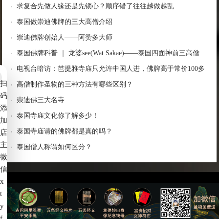
求复合先做人缘还是先锁心？顺序错了往往越做越乱
泰国做崇迪佛牌的三大高僧介绍
崇迪佛牌创始人——阿赞多大师
泰国佛牌科普 ｜ 龙婆see(Wat Sakae)——泰国四面神前三高僧
电视台暗访：芭提雅寺庙只允许中国人进，佛牌高于常价100多
扫
倍！
高僧制作圣物的三种方法有哪些区别？
码
崇迪佛三大名寺
添
泰国寺庙文化你了解多少！
加
泰国寺庙请的佛牌都是真的吗？
店
主
泰国僧人称谓如何区分？
微
信
x
t
备案号：
赣ICP备2022006539号-4
y
f