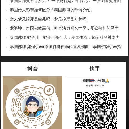
泰国首都曼谷有多大？ 一个曼谷是几个台北？ 一张图看曼谷面
积与各大城市比较
泰国僧人称谓如何区分？泰国师傅的称谓介绍。
女人梦见掉牙是凶兆吗，梦见掉牙是好梦吗
龙婆坤：泰国佛教高僧，神奇法力闻名世界，受众敬仰的灵性
导师
泰国佛牌 蝎子油—蝎子油是什么：泰国佛牌：蝎子油的神奇力
量
泰国佛牌 如何供奉(泰国佛牌供奉位置及朝向：泰国佛牌供奉指
南)
抖音
快手