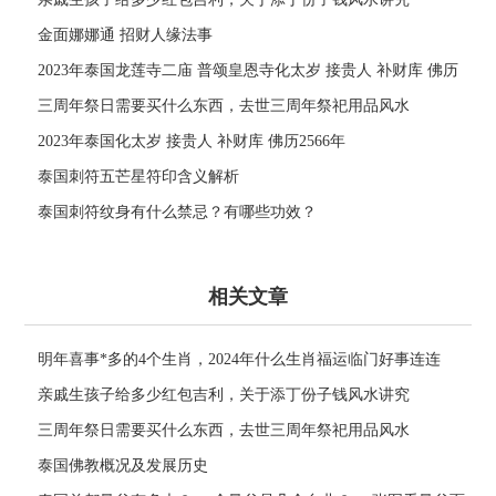
金面娜娜通 招财人缘法事
2023年泰国龙莲寺二庙 普颂皇恩寺化太岁 接贵人 补财库 佛历
2566年
三周年祭日需要买什么东西，去世三周年祭祀用品风水
2023年泰国化太岁 接贵人 补财库 佛历2566年
泰国刺符五芒星符印含义解析
泰国刺符纹身有什么禁忌？有哪些功效？
相关文章
明年喜事*多的4个生肖，2024年什么生肖福运临门好事连连
亲戚生孩子给多少红包吉利，关于添丁份子钱风水讲究
三周年祭日需要买什么东西，去世三周年祭祀用品风水
泰国佛教概况及发展历史