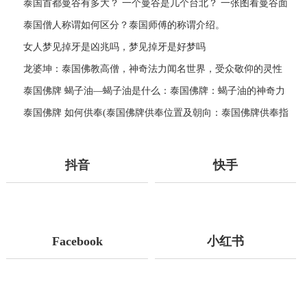
泰国首都曼谷有多大？ 一个曼谷是几个台北？ 一张图看曼谷面
积与各大城市比较
泰国僧人称谓如何区分？泰国师傅的称谓介绍。
女人梦见掉牙是凶兆吗，梦见掉牙是好梦吗
龙婆坤：泰国佛教高僧，神奇法力闻名世界，受众敬仰的灵性
导师
泰国佛牌 蝎子油—蝎子油是什么：泰国佛牌：蝎子油的神奇力
量
泰国佛牌 如何供奉(泰国佛牌供奉位置及朝向：泰国佛牌供奉指
南)
抖音
快手
Facebook
小红书