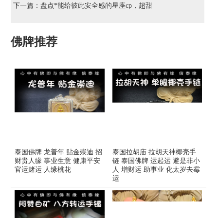
下一篇：
盘点*能给彼此安全感的星座cp，超甜
佛牌推荐
泰国佛牌 龙普年 贴金崇迪 招
泰国拉胡庙 拉胡天神椰壳手
财贵人缘 事业生意 健康平安
链 泰国佛牌 运起运 避是非小
官运赌运 人缘桃花
人 增财运 助事业 化太岁去霉
运