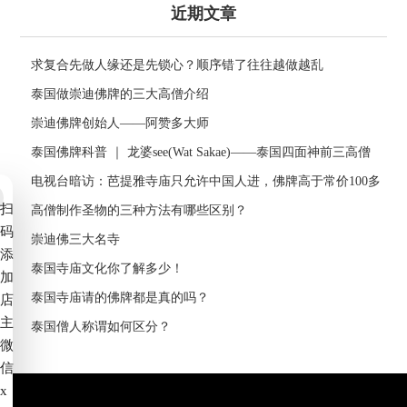
近期文章
求复合先做人缘还是先锁心？顺序错了往往越做越乱
泰国做崇迪佛牌的三大高僧介绍
崇迪佛牌创始人——阿赞多大师
泰国佛牌科普 ｜ 龙婆see(Wat Sakae)——泰国四面神前三高僧
电视台暗访：芭提雅寺庙只允许中国人进，佛牌高于常价100多
扫
倍！
高僧制作圣物的三种方法有哪些区别？
码
崇迪佛三大名寺
添
泰国寺庙文化你了解多少！
加
泰国寺庙请的佛牌都是真的吗？
店
主
泰国僧人称谓如何区分？
微
信
x