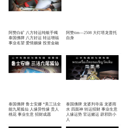
阿赞白矿 八方转运纯银手镯
​阿赞tim---2508 大灯塔龙普托
泰国佛牌 八方好运 转运增福
自身
事业名望 爱情姻缘 投资金融
泰国佛牌 鲁士安娜 *美三法全
泰国佛牌 龙婆判寺庙 龙婆雨
能九尾狐仙 人缘异性缘 贵人
水 四面神 转运招财 事业生意
桃花 事业生意 招财成愿
人缘运势 官运赌运 辟邪防小
人