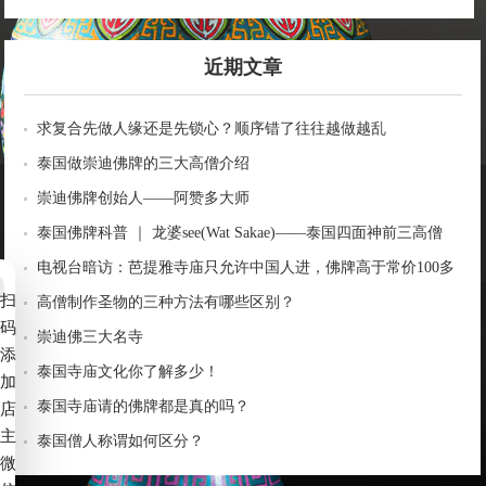
近期文章
求复合先做人缘还是先锁心？顺序错了往往越做越乱
泰国做崇迪佛牌的三大高僧介绍
崇迪佛牌创始人——阿赞多大师
泰国佛牌科普 ｜ 龙婆see(Wat Sakae)——泰国四面神前三高僧
电视台暗访：芭提雅寺庙只允许中国人进，佛牌高于常价100多
扫
倍！
高僧制作圣物的三种方法有哪些区别？
码
崇迪佛三大名寺
添
泰国寺庙文化你了解多少！
加
泰国寺庙请的佛牌都是真的吗？
店
主
泰国僧人称谓如何区分？
微