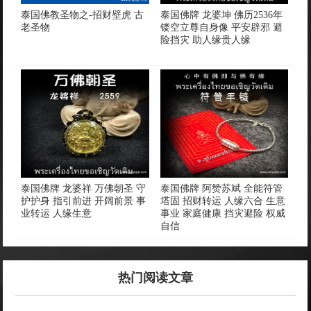
泰国佛教圣物之-招财壁虎 古
泰国佛牌 龙婆坤 佛历2536年
老圣物
镂空立尊自身像 平安辟邪 避
险挡灾 助人缘贵人缘
泰国佛牌 龙婆祥 万佛朝圣 守
泰国佛牌 阿赞苏斌 全能符管
护护身 指引前进 开阔前景 事
塔固 招财转运 人缘六合 生意
业转运 人缘生意
事业 家庭健康 挡灾避险 权威
自信
热门阅读文章