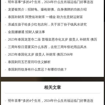
明年喜事*多的4个生肖，2024年什么生肖福运临门好事连连
龙婆银简介：招财龟、爆枪财佛、自身佛牌的功效介绍
泰国补财库 阿赞佑补财库 一桶金 助力生意财运财富
亲戚生孩子给多少红包吉利，关于添丁份子钱风水讲究
金面娜娜通 招财人缘法事
2023年泰国龙莲寺二庙 普颂皇恩寺化太岁 接贵人 补财库 佛历
2566年
三周年祭日需要买什么东西，去世三周年祭祀用品风水
2023年泰国化太岁 接贵人 补财库 佛历2566年
泰国刺符五芒星符印含义解析
泰国刺符纹身有什么禁忌？有哪些功效？
相关文章
明年喜事*多的4个生肖，2024年什么生肖福运临门好事连连