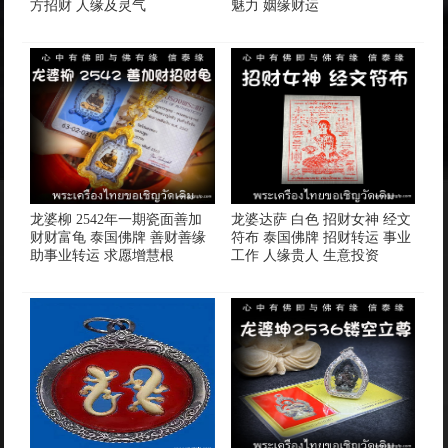
方招‬财 人缘及灵‬气
魅力 姻缘财运
龙婆柳 2542年一期瓷面善加
龙婆达萨 白色 招财女神 经文
财财富龟 泰国佛牌 善财善缘
符布 泰国佛牌 招财转运 事业
助事业转运 求愿增慧根
工作 人缘贵人 生意投资