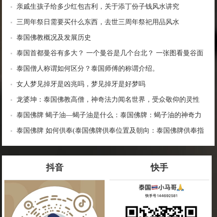
亲戚生孩子给多少红包吉利，关于添丁份子钱风水讲究
三周年祭日需要买什么东西，去世三周年祭祀用品风水
泰国佛教概况及发展历史
泰国首都曼谷有多大？ 一个曼谷是几个台北？ 一张图看曼谷面
积与各大城市比较
泰国僧人称谓如何区分？泰国师傅的称谓介绍。
女人梦见掉牙是凶兆吗，梦见掉牙是好梦吗
龙婆坤：泰国佛教高僧，神奇法力闻名世界，受众敬仰的灵性
导师
泰国佛牌 蝎子油—蝎子油是什么：泰国佛牌：蝎子油的神奇力
量
泰国佛牌 如何供奉(泰国佛牌供奉位置及朝向：泰国佛牌供奉指
南)
抖音
快手