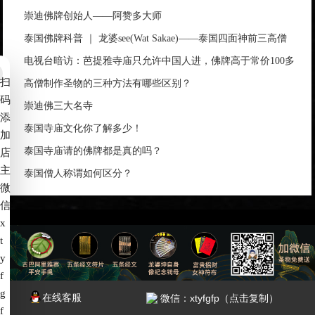
崇迪佛牌创始人——阿赞多大师
泰国佛牌科普 ｜ 龙婆see(Wat Sakae)——泰国四面神前三高僧
电视台暗访：芭提雅寺庙只允许中国人进，佛牌高于常价100多
扫
倍！
高僧制作圣物的三种方法有哪些区别？
码
崇迪佛三大名寺
添
泰国寺庙文化你了解多少！
加
泰国寺庙请的佛牌都是真的吗？
店
主
泰国僧人称谓如何区分？
微
信
x
t
备案号：
赣ICP备2022006539号-4
y
f
g
7*24小时服务热线：
在线客服
微信：xtyfgfp（点击复制）
f