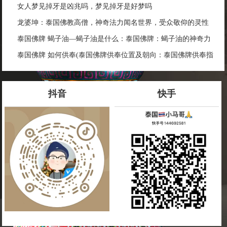
女人梦见掉牙是凶兆吗，梦见掉牙是好梦吗
龙婆坤：泰国佛教高僧，神奇法力闻名世界，受众敬仰的灵性
导师
泰国佛牌 蝎子油—蝎子油是什么：泰国佛牌：蝎子油的神奇力
量
泰国佛牌 如何供奉(泰国佛牌供奉位置及朝向：泰国佛牌供奉指
南)
抖音
快手