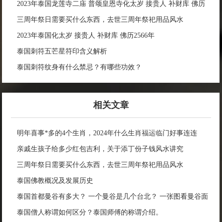
2023年泰国龙莲寺二庙 普颂皇恩寺化太岁 接贵人 补财库 佛历
2566年
三周年祭日需要买什么东西，去世三周年祭祀用品风水
2023年泰国化太岁 接贵人 补财库 佛历2566年
泰国刺符五芒星符印含义解析
泰国刺符纹身有什么禁忌？有哪些功效？
相关文章
明年喜事*多的4个生肖，2024年什么生肖福运临门好事连连
亲戚生孩子给多少红包吉利，关于添丁份子钱风水讲究
三周年祭日需要买什么东西，去世三周年祭祀用品风水
泰国佛教概况及发展历史
泰国首都曼谷有多大？ 一个曼谷是几个台北？ 一张图看曼谷面
积与各大城市比较
泰国僧人称谓如何区分？泰国师傅的称谓介绍。