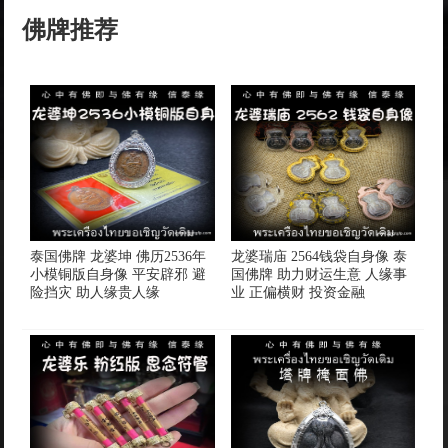
佛牌推荐
泰国佛牌 龙婆坤 佛历2536年
龙婆瑞庙 2564钱袋自身像 泰
小模铜版自身像 平安辟邪 避
国佛牌 助力财运生意 人缘事
险挡灾 助人缘贵人缘
业 正偏横财 投资金融