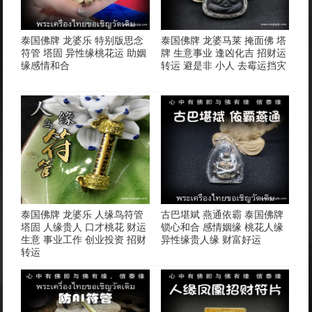
泰国佛牌 龙婆乐 特别版思念
泰国佛牌 龙婆马莱 掩面佛 塔
符管 塔固 异性缘桃花运 助姻
牌 生意事业 逢凶化吉 招财运
缘感情和合
转运 避是非 小人 去霉运挡灾
泰国佛牌 龙婆乐 人缘鸟符管
古巴堪斌 燕通依霸 泰国佛牌
塔固 人缘贵人 口才桃花 财运
锁心和合 感情姻缘 桃花人缘
生意 事业工作 创业投资 招财
异性缘贵人缘 财富好运
转运