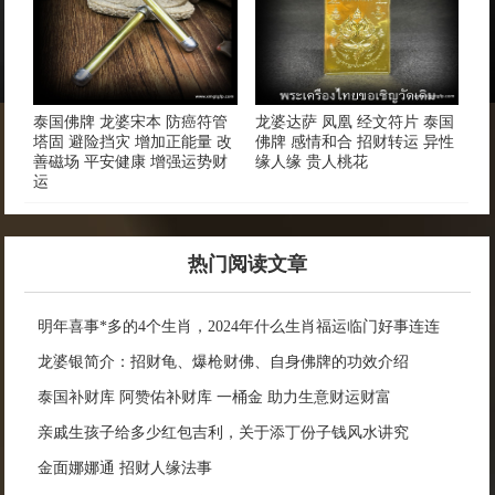
泰国佛牌 龙婆宋本 防癌符管
龙婆达萨 凤凰 经文符片 泰国
塔固 避险挡灾 增加正能量 改
佛牌 感情和合 招财转运 异性
善磁场 平安健康 增强运势财
缘人缘 贵人桃花
运
热门阅读文章
明年喜事*多的4个生肖，2024年什么生肖福运临门好事连连
龙婆银简介：招财龟、爆枪财佛、自身佛牌的功效介绍
泰国补财库 阿赞佑补财库 一桶金 助力生意财运财富
亲戚生孩子给多少红包吉利，关于添丁份子钱风水讲究
金面娜娜通 招财人缘法事