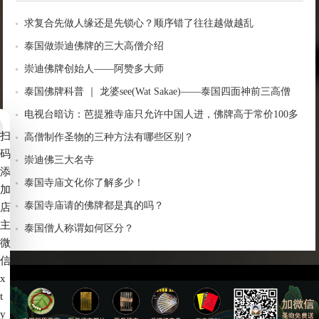
求复合先做人缘还是先锁心？顺序错了往往越做越乱
泰国做崇迪佛牌的三大高僧介绍
崇迪佛牌创始人——阿赞多大师
泰国佛牌科普 ｜ 龙婆see(Wat Sakae)——泰国四面神前三高僧
电视台暗访：芭提雅寺庙只允许中国人进，佛牌高于常价100多
扫
倍！
高僧制作圣物的三种方法有哪些区别？
码
崇迪佛三大名寺
添
泰国寺庙文化你了解多少！
加
泰国寺庙请的佛牌都是真的吗？
店
主
泰国僧人称谓如何区分？
微
信
x
t
备案号：
赣ICP备2022006539号-4
y