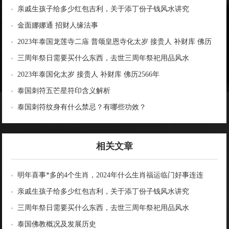
亲戚生孩子给多少红包吉利，关于添丁份子钱风水讲究
金面娜娜通 招财人缘法事
2023年泰国龙莲寺二庙 普颂皇恩寺化太岁 接贵人 补财库 佛历
2566年
三周年祭日需要买什么东西，去世三周年祭祀用品风水
2023年泰国化太岁 接贵人 补财库 佛历2566年
泰国刺符五芒星符印含义解析
泰国刺符纹身有什么禁忌？有哪些功效？
相关文章
明年喜事*多的4个生肖，2024年什么生肖福运临门好事连连
亲戚生孩子给多少红包吉利，关于添丁份子钱风水讲究
三周年祭日需要买什么东西，去世三周年祭祀用品风水
泰国佛教概况及发展历史