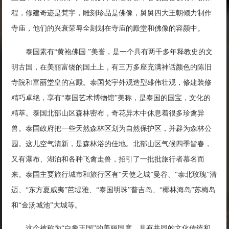
程，修建奇迹是梵宇，雕刻珍品是佛像，舅舅四大王朝倾力制作
寺庙，他们的兴衰荣辱全刻划在寺庙的殿堂和佛像的容颜中。
泰国素有“黄袍佛国 ”美誉，是一个具有两千多年释教史的文
明古国，在美丽富饶的国土上，有三万多座充满神话颜色的陈旧
寺院和富丽堂皇的宫殿。泰国梵宇外观造型雄伟壮观，修建装修
精巧卓绝，享有“泰国艺术博物馆”美称，是泰国的国宝，文化的
精萃。泰国北部山区森林密布，奇花异木中休息着很多珍禽异
兽。泰国政府把一些天然森林区划为自然保护区，并辟为森林公
园。这儿空气清新，是森林浴的佳地。北部山区气候四季皆春，
又有瀑布、湖泊和各种飞禽走兽，招引了一批批旅行者慕名而
来。泰国主要旅行城市和旅行区有“天使之城”曼谷、“泰北玫瑰”清
迈、“东方夏威夷”芭堤雅、“泰国明珠”普吉岛、“椰林海岛”苏梅岛
和“金汤城池”大城等。
这个被称为“白象王国”的美丽国度，具有共同的文化传统和