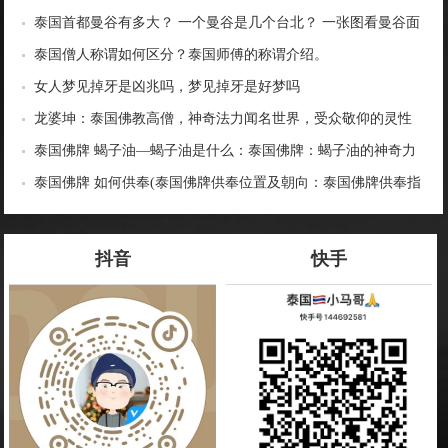
泰国首都曼谷有多大？ 一个曼谷是几个台北？ 一张图看曼谷面
积与各大城市比较
泰国僧人称谓如何区分？泰国师傅的称谓介绍。
女人梦见掉牙是凶兆吗，梦见掉牙是好梦吗
龙婆坤：泰国佛教高僧，神奇法力闻名世界，受众敬仰的灵性
导师
泰国佛牌 蝎子油—蝎子油是什么：泰国佛牌：蝎子油的神奇力
量
泰国佛牌 如何供奉(泰国佛牌供奉位置及朝向：泰国佛牌供奉指
南)
抖音
快手