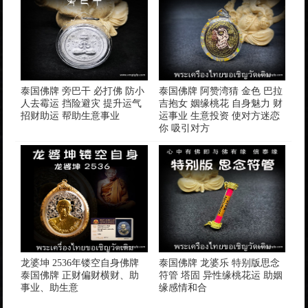
泰国佛牌 旁巴干 必打佛 防小
泰国佛牌 阿赞湾猜 金色 巴拉
人去霉运 挡险避灾 提升运气
吉抱女 姻缘桃花 自身魅力 财
招财助运 帮助生意事业
运事业 生意投资 使对方迷恋
你 吸引对方
龙婆坤 2536年镂空自身佛牌
泰国佛牌 龙婆乐 特别版思念
泰国佛牌 正财偏财横财、助
符管 塔固 异性缘桃花运 助姻
事业、助生意
缘感情和合