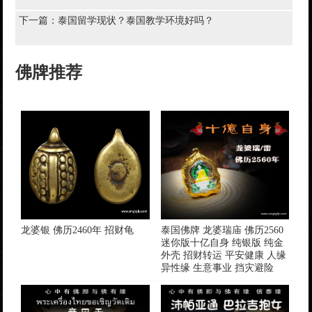
下一篇：
泰国留学现状？泰国教学环境好吗？
佛牌推荐
​龙婆银 佛历2460年 招财龟
泰国佛牌 龙婆瑞庙 佛历2560
迷你版十亿自身 纯银版 纯金
外壳 招财转运 平安健康 人缘
异性缘 生意事业 挡灾避险