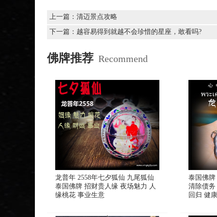
上一篇：
清迈景点攻略
下一篇：
越容易得到就越不会珍惜的星座，敢看吗?
佛牌推荐
Recommend
龙普年 2558年七夕狐仙 九尾狐仙
泰国佛牌
泰国佛牌 招财贵人缘 夜场魅力 人
清除债务
缘桃花 事业生意
回归 健