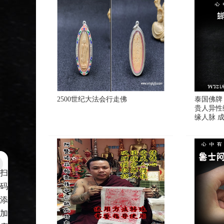
2500世纪大法会行走佛
泰国佛牌
贵人异性
缘人脉 
扫
码
添
加