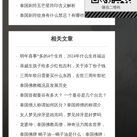
泰国刺符五芒星符印含义解析
微信二维码
泰国刺符纹身有什么禁忌？有哪些功效？
相关文章
明年喜事*多的4个生肖，2024年什么生肖福运
临门好事连连
亲戚生孩子给多少红包吉利，关于添丁份子钱
风水讲究
三周年祭日需要买什么东西，去世三周年祭祀
用品风水
泰国佛教概况及发展历史
泰国首都曼谷有多大？ 一个曼谷是几个台北？
一张图看曼谷面积与各大城市比较
泰国僧人称谓如何区分？泰国师傅的称谓介
绍。
女人梦见掉牙是凶兆吗，梦见掉牙是好梦吗
龙婆坤：泰国佛教高僧，神奇法力闻名世界，
受众敬仰的灵性导师
泰国佛牌 蝎子油—蝎子油是什么：泰国佛牌：