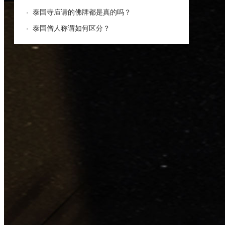
泰国寺庙请的佛牌都是真的吗？
泰国僧人称谓如何区分？