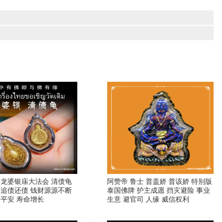
 龙婆银庙大法会 清债龟
阿赞帝 鲁士 普盖娇 普该娇 特别版
 追债还债 钱财源源不断
泰国佛牌 护主成愿 挡灾避险 事业
康平安 寿命增长
生意 避官司 人缘 威信权利