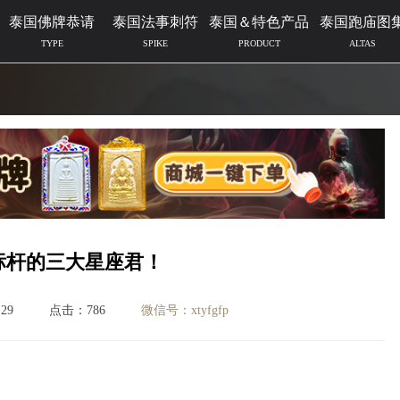
泰国佛牌恭请
泰国法事刺符
泰国＆特色产品
泰国跑庙图
TYPE
SPIKE
PRODUCT
ALTAS
标杆的三大星座君！
29
点击：786
微信号：xtyfgfp