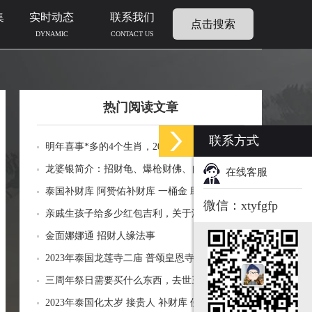
集
实时动态
联系我们
点击搜索
DYNAMIC
CONTACT US
热门阅读文章
联系方式
明年喜事*多的4个生肖，2024年什么生肖福运
临门好事连连
龙婆银简介：招财龟、爆枪财佛、自身佛牌的
在线客服
功效介绍
泰国补财库 阿赞佑补财库 一桶金 助力生意财
微信：xtyfgfp
运财富
亲戚生孩子给多少红包吉利，关于添丁份子钱
风水讲究
金面娜娜通 招财人缘法事
2023年泰国龙莲寺二庙 普颂皇恩寺化太岁 接
贵人 补财库 佛历2566年
三周年祭日需要买什么东西，去世三周年祭祀
用品风水
2023年泰国化太岁 接贵人 补财库 佛历2566年