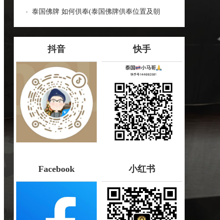
蝎子油的神奇力量
泰国佛牌 如何供奉(泰国佛牌供奉位置及朝
向：泰国佛牌供奉指南)
抖音
快手
Facebook
小红书