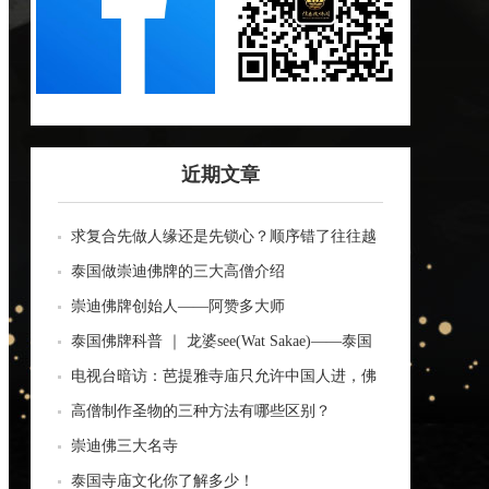
近期文章
求复合先做人缘还是先锁心？顺序错了往往越
做越乱
泰国做崇迪佛牌的三大高僧介绍
崇迪佛牌创始人——阿赞多大师
泰国佛牌科普 ｜ 龙婆see(Wat Sakae)——泰国
四面神前三高僧
电视台暗访：芭提雅寺庙只允许中国人进，佛
牌高于常价100多倍！
高僧制作圣物的三种方法有哪些区别？
崇迪佛三大名寺
泰国寺庙文化你了解多少！