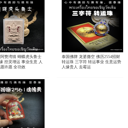
 阿赞湾猜 蝴蝶虎头鲁士
泰国佛牌 龙婆撒空 佛历2554招财
缘 控灵增运 事业生意 人
转运珠 三字符 转运事业 生意运势
成愿许愿 全功效
人缘贵人 去霉运