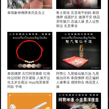
​泰国象神佛牌来历及含义
鲁士那洛 宾灵南平妈妈 泰国
佛牌 成愿护主 健康平安 桃花
异性魅力 忠诚人缘 贵人运势
财运 生意事业
泰国佛牌 古巴阿里雅察 红绳
阿赞公 九尾狐仙魅力油 九尾
转运招财 挡灾避险 人缘开运
狐仙符布 泰国佛牌 招正偏财
化太岁去霉运 bkpp泡芙泰星
人缘事业 感情和合 桃花贵人
同款 手绳
缘