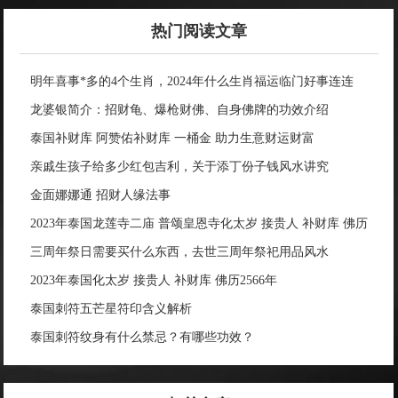
热门阅读文章
明年喜事*多的4个生肖，2024年什么生肖福运临门好事连连
龙婆银简介：招财龟、爆枪财佛、自身佛牌的功效介绍
泰国补财库 阿赞佑补财库 一桶金 助力生意财运财富
亲戚生孩子给多少红包吉利，关于添丁份子钱风水讲究
金面娜娜通 招财人缘法事
2023年泰国龙莲寺二庙 普颂皇恩寺化太岁 接贵人 补财库 佛历
2566年
三周年祭日需要买什么东西，去世三周年祭祀用品风水
2023年泰国化太岁 接贵人 补财库 佛历2566年
泰国刺符五芒星符印含义解析
泰国刺符纹身有什么禁忌？有哪些功效？