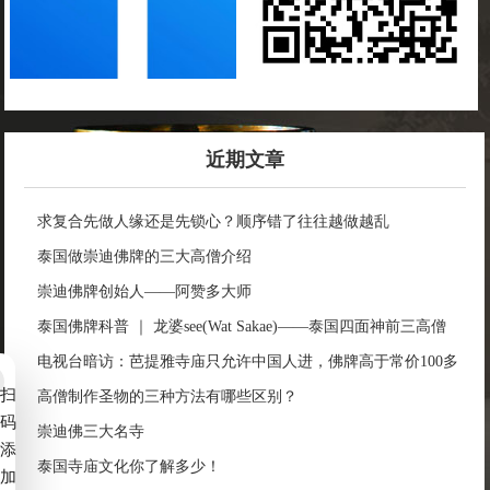
近期文章
求复合先做人缘还是先锁心？顺序错了往往越做越乱
泰国做崇迪佛牌的三大高僧介绍
崇迪佛牌创始人——阿赞多大师
泰国佛牌科普 ｜ 龙婆see(Wat Sakae)——泰国四面神前三高僧
电视台暗访：芭提雅寺庙只允许中国人进，佛牌高于常价100多
扫
倍！
高僧制作圣物的三种方法有哪些区别？
码
崇迪佛三大名寺
添
泰国寺庙文化你了解多少！
加