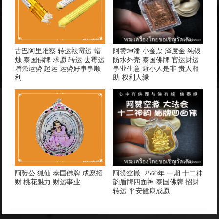
古巴阿里雅察 转运祛霉运 蜡
阿赞坤潘 小金票 泽度金 纯银
烛 泰国佛牌 求愿 转运 去霉运
防水外壳 泰国佛牌 官运财运
增强运势 起运 运势好事事顺
事业生意 避小人是非 贵人相
利
助 权利人缘
阿赞公 狐仙 泰国佛牌 成愿招
阿赞空撒 2560年 一期 十二神
财 桃花魅力 财运事业
韵盾牌四面神 泰国佛牌 招财
转运 平安健康成愿