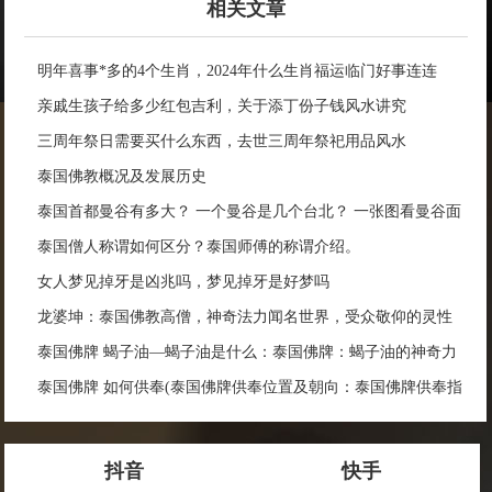
相关文章
明年喜事*多的4个生肖，2024年什么生肖福运临门好事连连
亲戚生孩子给多少红包吉利，关于添丁份子钱风水讲究
三周年祭日需要买什么东西，去世三周年祭祀用品风水
泰国佛教概况及发展历史
泰国首都曼谷有多大？ 一个曼谷是几个台北？ 一张图看曼谷面
积与各大城市比较
泰国僧人称谓如何区分？泰国师傅的称谓介绍。
女人梦见掉牙是凶兆吗，梦见掉牙是好梦吗
龙婆坤：泰国佛教高僧，神奇法力闻名世界，受众敬仰的灵性
导师
泰国佛牌 蝎子油—蝎子油是什么：泰国佛牌：蝎子油的神奇力
量
泰国佛牌 如何供奉(泰国佛牌供奉位置及朝向：泰国佛牌供奉指
南)
抖音
快手