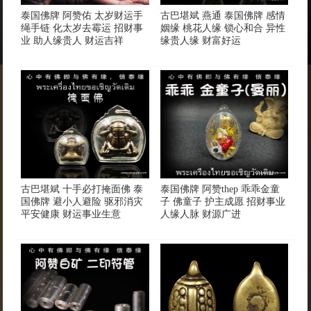
泰国佛牌 阿赞佑 太岁财运手
古巴堪斌 燕通 泰国佛牌 感情
绳手链 化太岁去霉运 招财事
姻缘 桃花人缘 锁心和合 异性
业 助人缘贵人 财运吉祥
缘贵人缘 财富好运
古巴堪斌 十手必打掩面佛 泰
泰国佛牌 阿赞thep 乖乖金童
国佛牌 避小人避险 驱邪消灾
子 佛童子 护主成愿 招财事业
平安健康 财运事业生意
人缘人脉 财源广进