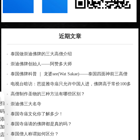
近期文章
泰国做崇迪佛牌的三大高僧介绍
崇迪佛牌创始人——阿赞多大师
泰国佛牌科普 ｜ 龙婆see(Wat Sakae)——泰国四面神前三高僧
电视台暗访：芭提雅寺庙只允许中国人进，佛牌高于常价100多
倍！
高僧制作圣物的三种方法有哪些区别？
扫
崇迪佛三大名寺
码
泰国寺庙文化你了解多少！
添
泰国寺庙请的佛牌都是真的吗？
加
泰国僧人称谓如何区分？
店