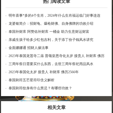
热门阅读文章
明年喜事*多的4个生肖，2024年什么生肖福运临门好事连连
龙婆银简介：招财龟、爆枪财佛、自身佛牌的功效介绍
泰国补财库 阿赞佑补财库 一桶金 助力生意财运财富
亲戚生孩子给多少红包吉利，关于添丁份子钱风水讲究
金面娜娜通 招财人缘法事
2023年泰国龙莲寺二庙 普颂皇恩寺化太岁 接贵人 补财库 佛历
2566年
三周年祭日需要买什么东西，去世三周年祭祀用品风水
2023年泰国化太岁 接贵人 补财库 佛历2566年
泰国刺符五芒星符印含义解析
泰国刺符纹身有什么禁忌？有哪些功效？
相关文章