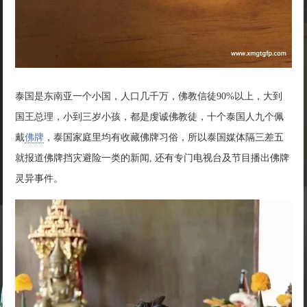
泰国是东南亚一个小国，人口几千万，佛教信徒90%以上，大到
国王总理，小到三岁小孩，都是虔诚佛教徒，十个泰国人九个佩
戴
佛牌
，泰国家庭里均有收藏佛牌习俗，所以泰国媒体隔三差五
就报道佛牌挡灾避险一类的新闻, 还有专门电视台及节目播出佛牌
灵异事件。