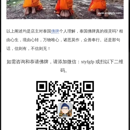
以上阐述均是店主对泰国
佛牌
个人理解，泰国佛牌真的很灵吗? 相
由心生，境由心转，万物唯心，诸恶莫作，众善奉行。还是那句
话，信则有，不信则无！
如需咨询和恭请佛牌，请添加微信：xtyfgfp 或扫以下二维
码。