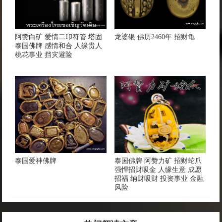
阿赞白矿 爱情二印符管 塔固
​龙婆银 佛历2460年 招财龟
泰国佛牌 感情和合 人缘贵人
桃花事业 挡灾避险
泰国爱神佛牌
泰国佛牌 阿赞力矿 招财蛇爪
强悍招财吸金 人缘生意 成愿
招福 纳财吸财 投资事业 金融
风险