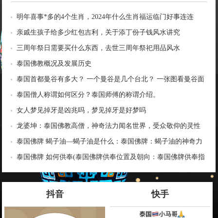
明年喜事*多的4个生肖，2024年什么生肖福运临门好事连连
亲戚生孩子给多少红包吉利，关于添丁份子钱风水讲究
三周年祭日需要买什么东西，去世三周年祭祀用品风水
泰国佛教概况及发展历史
泰国首都曼谷有多大？ 一个曼谷是几个台北？ 一张图看曼谷面
积与各大城市比较
泰国僧人称谓如何区分？泰国师傅的称谓介绍。
女人梦见掉牙是凶兆吗，梦见掉牙是好梦吗
龙婆坤：泰国佛教高僧，神奇法力闻名世界，受众敬仰的灵性
导师
泰国佛牌 蝎子油—蝎子油是什么：泰国佛牌：蝎子油的神奇力
量
泰国佛牌 如何供奉(泰国佛牌供奉位置及朝向：泰国佛牌供奉指
南)
抖音
快手