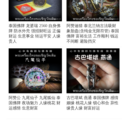
泰国佛牌 龙婆瑞 2560 自身佛
阿赞迪猜 泰北兰纳古法吸财
牌 防水外壳 强招财旺运 正偏
象胎盘(含纯金无限符管) 泰国
财运 生意事业 转运平安 人缘
佛牌 富裕生活 工作顺利 钱运
贵人
不间断 避险挡灾
阿赞公 九尾仙子 九尾狐仙 泰
古巴堪斌 燕通 泰国佛牌 感情
国佛牌 夜场魅力 人缘桃花 财
姻缘 桃花人缘 锁心和合 异性
运感情 生意财富
缘贵人缘 财富好运