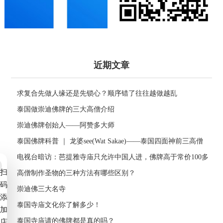
近期文章
求复合先做人缘还是先锁心？顺序错了往往越做越乱
泰国做崇迪佛牌的三大高僧介绍
崇迪佛牌创始人——阿赞多大师
泰国佛牌科普 ｜ 龙婆see(Wat Sakae)——泰国四面神前三高僧
电视台暗访：芭提雅寺庙只允许中国人进，佛牌高于常价100多
扫
倍！
高僧制作圣物的三种方法有哪些区别？
码
崇迪佛三大名寺
添
泰国寺庙文化你了解多少！
加
泰国寺庙请的佛牌都是真的吗？
店