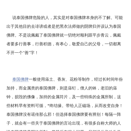
说泰国佛牌危险的人，其实是对泰国佛牌本身的不了解。可能
出于其他目的去诽谤或者是把黑衣法师做的阴牌归并误认为泰国
佛牌。不是说佩戴了泰国佛牌就一切绝对顺利跟平步青云，佩戴
者要多行善事，行善积德，有孝心，敬爱自己的父母，一切都离
不开一个“善”字！
泰国佛牌
一般使用庙土、香灰、花粉等制作，经过长时间年份
加持，而金属类的泰国佛牌，则是庙钉，僧人的钵，老旧的庙
钟，损毁的佛像，加持的金属符片，及一些特殊的金属所制，这
些材料早有资料可循，*终结缘。带给人正磁场，从而改变自身！
泰国佛牌没有谣传那么邪！但选择泰国佛牌要有辨别！每隔一阵
子，就会有一些关于泰国佛牌的言论出现，有很多自称大师的人