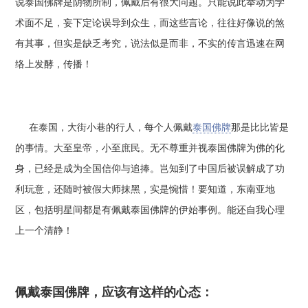
说泰国佛牌是阴物所制，佩戴后有很大问题。只能说此举动为学
术面不足，妄下定论误导到众生，而这些言论，往往好像说的煞
有其事，但实是缺乏考究，说法似是而非，不实的传言迅速在网
络上发酵，传播！
在泰国，大街小巷的行人，每个人佩戴
泰国佛牌
那是比比皆是
的事情。大至皇帝，小至庶民。无不尊重并视泰国佛牌为佛的化
身，已经是成为全国信仰与追捧。岂知到了中国后被误解成了功
利玩意，还随时被假大师抹黑，实是惋惜！要知道，东南亚地
区，包括明星间都是有佩戴泰国佛牌的伊始事例。能还自我心理
上一个清静！
佩戴泰国佛牌，应该有这样的心态：