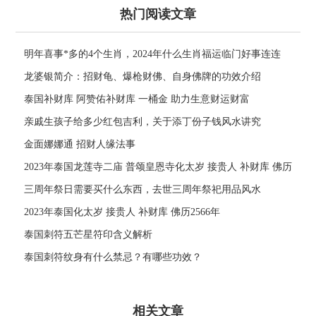
热门阅读文章
明年喜事*多的4个生肖，2024年什么生肖福运临门好事连连
龙婆银简介：招财龟、爆枪财佛、自身佛牌的功效介绍
泰国补财库 阿赞佑补财库 一桶金 助力生意财运财富
亲戚生孩子给多少红包吉利，关于添丁份子钱风水讲究
金面娜娜通 招财人缘法事
2023年泰国龙莲寺二庙 普颂皇恩寺化太岁 接贵人 补财库 佛历
2566年
三周年祭日需要买什么东西，去世三周年祭祀用品风水
2023年泰国化太岁 接贵人 补财库 佛历2566年
泰国刺符五芒星符印含义解析
泰国刺符纹身有什么禁忌？有哪些功效？
相关文章