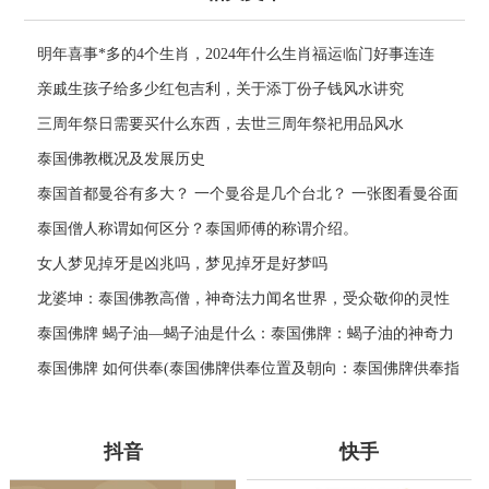
明年喜事*多的4个生肖，2024年什么生肖福运临门好事连连
亲戚生孩子给多少红包吉利，关于添丁份子钱风水讲究
三周年祭日需要买什么东西，去世三周年祭祀用品风水
泰国佛教概况及发展历史
泰国首都曼谷有多大？ 一个曼谷是几个台北？ 一张图看曼谷面
积与各大城市比较
泰国僧人称谓如何区分？泰国师傅的称谓介绍。
女人梦见掉牙是凶兆吗，梦见掉牙是好梦吗
龙婆坤：泰国佛教高僧，神奇法力闻名世界，受众敬仰的灵性
导师
泰国佛牌 蝎子油—蝎子油是什么：泰国佛牌：蝎子油的神奇力
量
泰国佛牌 如何供奉(泰国佛牌供奉位置及朝向：泰国佛牌供奉指
南)
抖音
快手