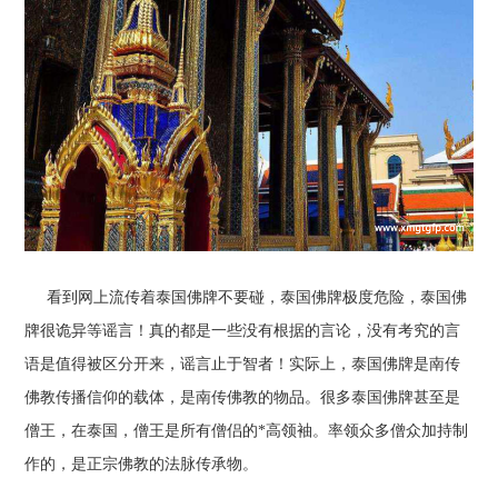
看到网上流传着泰国佛牌不要碰，泰国佛牌极度危险，泰国佛
牌很诡异等谣言！真的都是一些没有根据的言论，没有考究的言
语是值得被区分开来，谣言止于智者！实际上，泰国佛牌是南传
佛教传播信仰的载体，是南传佛教的物品。很多泰国佛牌甚至是
僧王，在泰国，僧王是所有僧侣的*高领袖。率领众多僧众加持制
作的，是正宗佛教的法脉传承物。