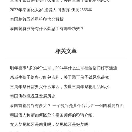
2566年
三周年祭日需要买什么东西，去世三周年祭祀用品风水
2023年泰国化太岁 接贵人 补财库 佛历2566年
泰国刺符五芒星符印含义解析
泰国刺符纹身有什么禁忌？有哪些功效？
相关文章
明年喜事*多的4个生肖，2024年什么生肖福运临门好事连连
亲戚生孩子给多少红包吉利，关于添丁份子钱风水讲究
三周年祭日需要买什么东西，去世三周年祭祀用品风水
泰国佛教概况及发展历史
泰国首都曼谷有多大？ 一个曼谷是几个台北？ 一张图看曼谷面
积与各大城市比较
泰国僧人称谓如何区分？泰国师傅的称谓介绍。
女人梦见掉牙是凶兆吗，梦见掉牙是好梦吗