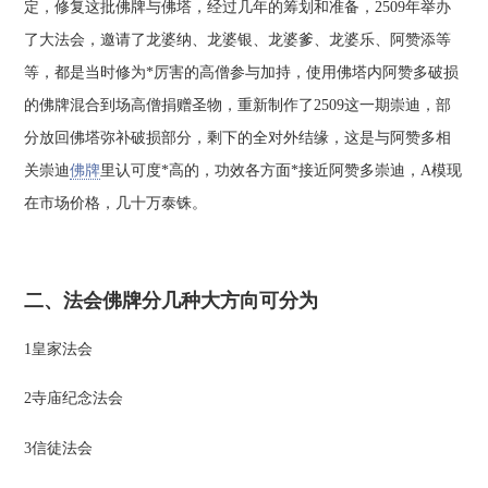
定，修复这批佛牌与佛塔，经过几年的筹划和准备，2509年举办
了大法会，邀请了龙婆纳、龙婆银、龙婆爹、龙婆乐、阿赞添等
等，都是当时修为*厉害的高僧参与加持，使用佛塔内阿赞多破损
的佛牌混合到场高僧捐赠圣物，重新制作了2509这一期崇迪，部
分放回佛塔弥补破损部分，剩下的全对外结缘，这是与阿赞多相
关崇迪
佛牌
里认可度*高的，功效各方面*接近阿赞多崇迪，A模现
在市场价格，几十万泰铢。
二、法会佛牌分几种大方向可分为
1皇家法会
2寺庙纪念法会
3信徒法会