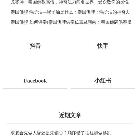
龙婆坤：泰国佛教高僧，神奇法力闻名世界，受众敬仰的灵性
导师
泰国佛牌 蝎子油—蝎子油是什么：泰国佛牌：蝎子油的神奇力
量
泰国佛牌 如何供奉(泰国佛牌供奉位置及朝向：泰国佛牌供奉指
南)
抖音
快手
Facebook
小红书
近期文章
求复合先做人缘还是先锁心？顺序错了往往越做越乱