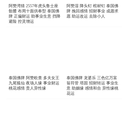
阿赞湾猜 2557年虎头鲁士座
阿赞湿 降头钉 棺材钉 泰国佛
骷髅 布周十面供奉型 泰国佛
牌 挽回感情 招财事业 成愿求
牌 正偏财运 助事业生意 挡降
愿 助运改运 去除小人
避险 控灵增运
泰国佛牌 阿赞欧查 多夫女王
泰国佛牌 龙婆乐 三色亿万富
九尾狐仙 夜场人缘 事业财运
翁符管 塔固 招财转运 事业生
桃花感情 贵人异性缘
意 助姻缘 感情和合 异性缘桃
花运