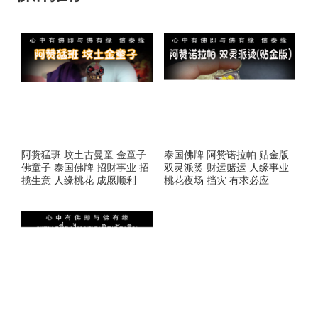
阿赞猛班 坟土古曼童 金童子
泰国佛牌 阿赞诺拉帕 贴金版
佛童子 泰国佛牌 招财事业 招
双灵派烫 财运赌运 人缘事业
揽生意 人缘桃花 成愿顺利
桃花夜场 挡灾 有求必应