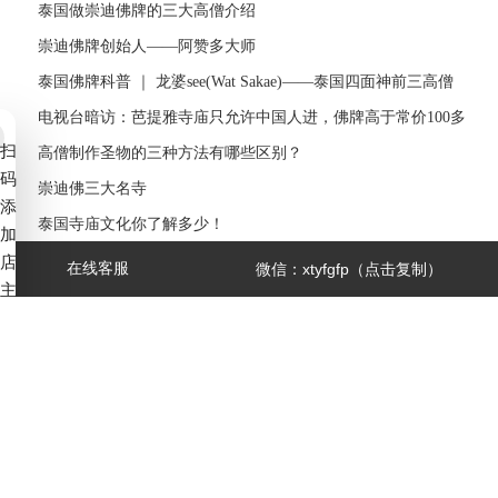
泰国做崇迪佛牌的三大高僧介绍
崇迪佛牌创始人——阿赞多大师
泰国佛牌科普 ｜ 龙婆see(Wat Sakae)——泰国四面神前三高僧
电视台暗访：芭提雅寺庙只允许中国人进，佛牌高于常价100多
扫
倍！
高僧制作圣物的三种方法有哪些区别？
码
崇迪佛三大名寺
添
泰国寺庙文化你了解多少！
加
泰国寺庙请的佛牌都是真的吗？
店
在线客服
微信：xtyfgfp（点击复制）
主
泰国僧人称谓如何区分？
微
信
x
t
备案号：
赣ICP备2022006539号-4
y
f
g
7*24小时服务热线：