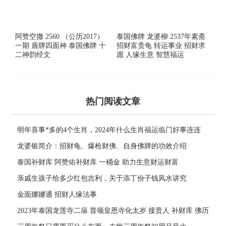
阿赞空撒 2560 （公历2017）
泰国佛牌 龙婆柳 2537年素斋
一期 盾牌四面神 泰国佛牌 十
招财富贵龟 转运事业 招财求
二神韵经文
愿 人缘生意 智慧福运
热门阅读文章
明年喜事*多的4个生肖，2024年什么生肖福运临门好事连连
龙婆银简介：招财龟、爆枪财佛、自身佛牌的功效介绍
泰国补财库 阿赞佑补财库 一桶金 助力生意财运财富
亲戚生孩子给多少红包吉利，关于添丁份子钱风水讲究
金面娜娜通 招财人缘法事
2023年泰国龙莲寺二庙 普颂皇恩寺化太岁 接贵人 补财库 佛历