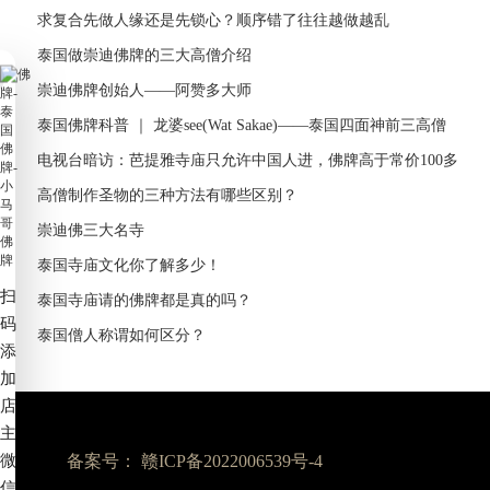
求复合先做人缘还是先锁心？顺序错了往往越做越乱
泰国做崇迪佛牌的三大高僧介绍
崇迪佛牌创始人——阿赞多大师
泰国佛牌科普 ｜ 龙婆see(Wat Sakae)——泰国四面神前三高僧
电视台暗访：芭提雅寺庙只允许中国人进，佛牌高于常价100多
倍！
高僧制作圣物的三种方法有哪些区别？
崇迪佛三大名寺
泰国寺庙文化你了解多少！
扫
泰国寺庙请的佛牌都是真的吗？
码
泰国僧人称谓如何区分？
添
加
店
主
微
备案号：
赣ICP备2022006539号-4
信