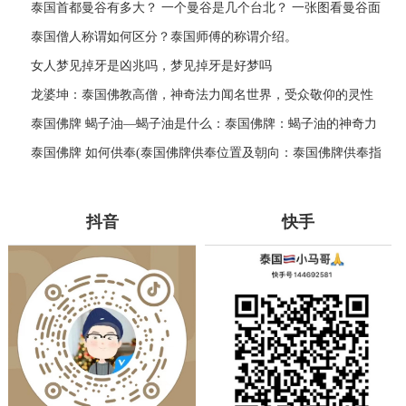
泰国首都曼谷有多大？ 一个曼谷是几个台北？ 一张图看曼谷面
积与各大城市比较
泰国僧人称谓如何区分？泰国师傅的称谓介绍。
女人梦见掉牙是凶兆吗，梦见掉牙是好梦吗
龙婆坤：泰国佛教高僧，神奇法力闻名世界，受众敬仰的灵性
导师
泰国佛牌 蝎子油—蝎子油是什么：泰国佛牌：蝎子油的神奇力
量
泰国佛牌 如何供奉(泰国佛牌供奉位置及朝向：泰国佛牌供奉指
南)
抖音
快手