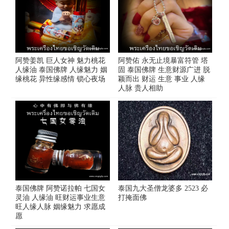
阿赞姜凯 巨人女神 魅力桃花
阿赞佑 永无止境暴富符管 塔
人缘油 泰国佛牌 人缘魅力 姻
固 泰国佛牌 生意财源广进 脱
缘桃花 异性缘感情 锁心夜场
颖而出 财运 生意 事业 人缘
人脉 贵人相助
泰国佛牌 阿赞诺拉帕 七国女
泰国九大圣僧龙婆多 2523 必
灵油 人缘油 旺财运事业生意
打掩面佛
旺人缘人脉 姻缘魅力 求愿成
愿