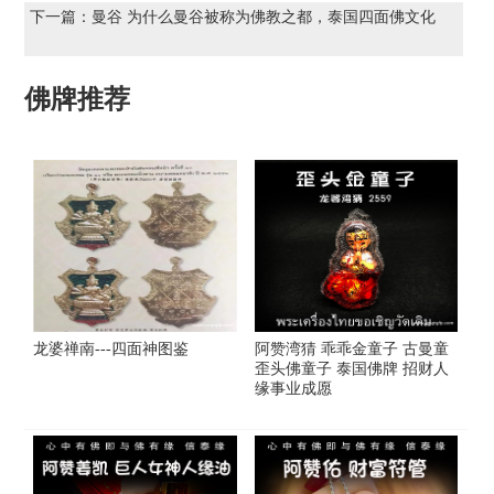
下一篇：
曼谷 为什么曼谷被称为佛教之都，泰国四面佛文化
佛牌推荐
龙婆禅南---四面神图鉴
阿赞湾猜 乖乖金童子 古曼童
歪头佛童子 泰国佛牌 招财人
缘事业成愿