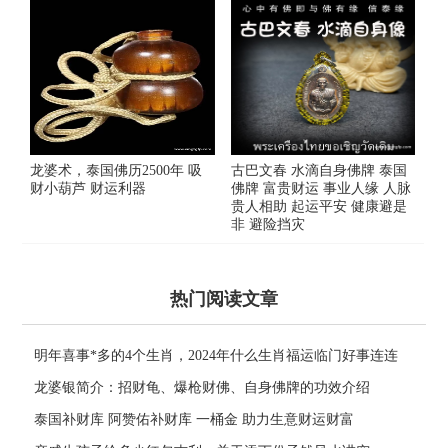
龙婆术，泰国佛历2500年 吸
古巴文春 水滴自身佛牌 泰国
财小葫芦 财运利器
佛牌 富贵财运 事业人缘 人脉
贵人相助 起运平安 健康避是
非 避险挡灾
热门阅读文章
明年喜事*多的4个生肖，2024年什么生肖福运临门好事连连
龙婆银简介：招财龟、爆枪财佛、自身佛牌的功效介绍
泰国补财库 阿赞佑补财库 一桶金 助力生意财运财富