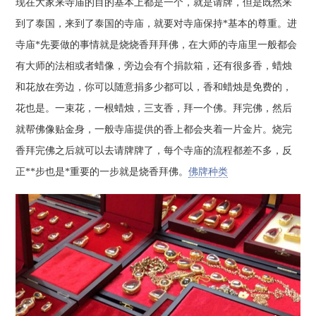
现在大家来寺庙的目的基本上都是一个，就是请牌，但是既然来
到了泰国，来到了泰国的寺庙，就要对寺庙保持*基本的尊重。进
寺庙*先要做的事情就是烧烧香拜拜佛，在大师的寺庙里一般都会
有大师的法相或者蜡像，旁边会有个捐款箱，还有很多香，蜡烛
和花放在旁边，你可以随意捐多少都可以，香和蜡烛是免费的，
花也是。一束花，一根蜡烛，三支香，拜一个佛。拜完佛，然后
就帮佛像贴金身，一般寺庙提供的香上都会夹着一片金片。烧完
香拜完佛之后就可以去请牌牌了，每个寺庙的流程都差不多，反
正**步也是*重要的一步就是烧香拜佛。
佛牌种类