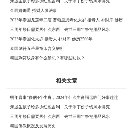
亲戚生孩子给多少红包吉利，关于添丁份子钱风水讲究
金面娜娜通 招财人缘法事
2023年泰国龙莲寺二庙 普颂皇恩寺化太岁 接贵人 补财库 佛历
2566年
三周年祭日需要买什么东西，去世三周年祭祀用品风水
2023年泰国化太岁 接贵人 补财库 佛历2566年
泰国刺符五芒星符印含义解析
泰国刺符纹身有什么禁忌？有哪些功效？
相关文章
明年喜事*多的4个生肖，2024年什么生肖福运临门好事连连
亲戚生孩子给多少红包吉利，关于添丁份子钱风水讲究
三周年祭日需要买什么东西，去世三周年祭祀用品风水
泰国佛教概况及发展历史