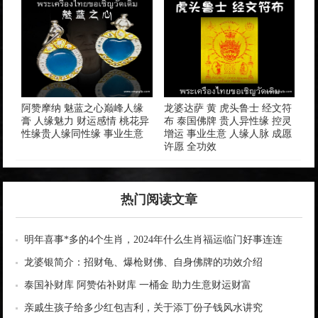
阿赞摩纳 魅蓝之心巅峰人缘
龙婆达萨 黄 虎头鲁士 经文符
膏 人缘魅力 财运感情 桃花异
布 泰国佛牌 贵人异性缘 控灵
性缘贵人缘同性缘 事业生意
增运 事业生意 人缘人脉 成愿
许愿 全功效
热门阅读文章
明年喜事*多的4个生肖，2024年什么生肖福运临门好事连连
龙婆银简介：招财龟、爆枪财佛、自身佛牌的功效介绍
泰国补财库 阿赞佑补财库 一桶金 助力生意财运财富
亲戚生孩子给多少红包吉利，关于添丁份子钱风水讲究