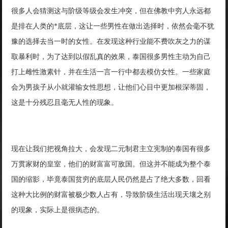
很多人会猜测这与阶级等级会发生冲突，但在佛教中穷人永远都
是排在人类的*底层，这让一些男性在做出选择时，依然会毫不犹
豫的选择去当一时的女性。在发现这种行业能不费吹灰之力的谋
取暴利时，为了达到以假乱真的效果，泰国很多男性主动为自己
打上雌性激素针，并在生活一言一行中都去模仿女性。一些家庭
会为男孩子从小就灌输女性思想，让他们心目中更加根深蒂固，
这是十分残忍且毫无人性的现象。
现在让我们把视角拉大，会发现二元制君主立宪制的泰国有很多
万贯家财的皇室，他们的财富富可敌国。但这并不能成为整个泰
国的缩影，毕竟泰国贫穷的底层人民仍然是占了绝大多数，回看
这种大比例的财富被极少数人占有，导致阶级生活出现天壤之别
的现象，实际上是很病态的。