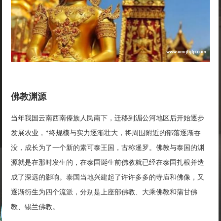
佛教渊源
当年我国云南西南傣族人民南下，迁移到湄公河地区后开始逐步
发展农业，*终规模与实力逐渐壮大，将周围附近的部落逐渐吞
没，成长为了一个新的素可泰王国，古称暹罗。佛教与泰国的渊
源就是在那时发生的，在泰国诞生前佛教就已经在泰国扎根并造
成了深远的影响。泰国当地兴建起了许许多多的寺庙和佛像，又
逐渐衍生为四个流派，分别是上座部佛教、大乘佛教和蒲甘佛
教、锡兰佛教。