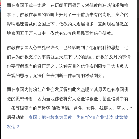
而在泰国正式一统后，在历朝历届领导人对佛教的狂热追求和推
崇下，佛教在泰国的影响上升到了一个前所未有的高度。皇帝的
影响迅速普及到全国上下，信教的人逐层增多，直到现在佛教圣
地泰国五千万人口中，依然有95％的居民百姓信仰佛教。
佛教在泰国人心中扎根许久，已经影响到了他们的精神思想，他
们认为佛教支持的事情就是天底下*大的道理，佛教所反对的事情
也要理所应当的避而远之，这种盲目的信仰实则限制了大多数人
主观的思考，无法自主去判断一件事情的对错划分。
而在泰国为何粉红产业会发展得如此火热呢？其原因也有泰国佛
教的思想传播，因为当地佛教将穷人贬低得很低，甚至信徒中有
一条等级森严的等级链:佛教僧侣、男性、女性、残疾人、穷人，*
后是动物。
泰国：把佛教奉为国教，为何“色情产业”却如此繁荣
发达？