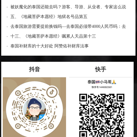
旅游必备清单
被妖魔化的泰国还能去吗？游客、导游、从业者、专家这么说
五、《地藏菩萨本愿经》地狱名号品第五
去泰国旅游需要提前换钱吗—去泰国必须带4000人民币吗：去
泰国旅游需提前换钱吗
十三、《地藏菩萨本愿经》嘱累人天品第十三
泰国补财库的十大好处 阿赞佑补财库法事
抖音
快手