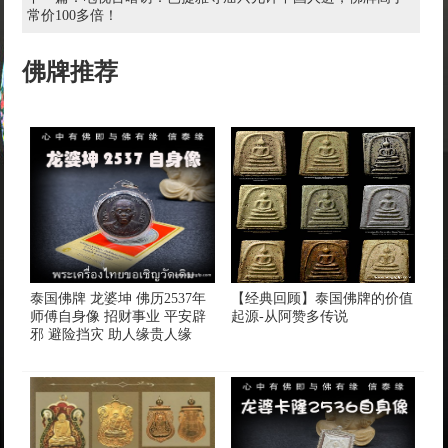
常价100多倍！
佛牌推荐
泰国佛牌 龙婆坤 佛历2537年
【经典回顾】泰国佛牌的价值
师傅自身像 招财事业 平安辟
起源-从阿赞多传说
邪 避险挡灾 助人缘贵人缘