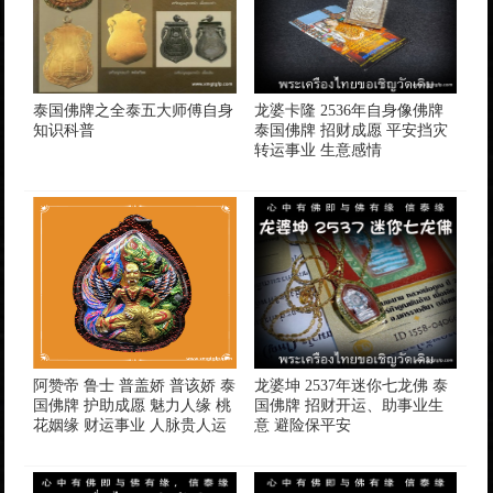
泰国佛牌之全泰五大师傅自身
龙婆卡隆 2536年自身像佛牌
知识科普
泰国佛牌 招财成愿 平安挡灾
转运事业 生意感情
阿赞帝 鲁士 普盖娇 普该娇 泰
龙婆坤 2537年迷你七龙佛 泰
国佛牌 护助成愿 魅力人缘 桃
国佛牌 招财开运、助事业生
花姻缘 财运事业 人脉贵人运
意 避险保平安