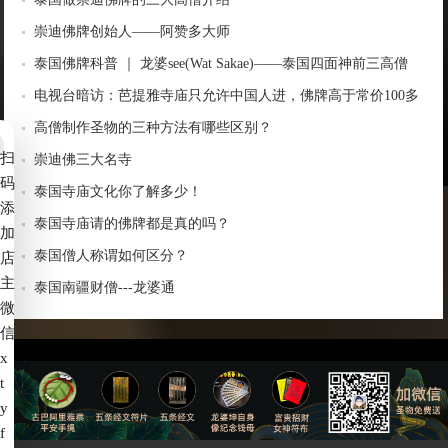
崇迪佛牌创始人——阿赞多大师
泰国佛牌科普 ｜ 龙婆see(Wat Sakae)——泰国四面神前三高僧
电视台暗访：芭提雅寺庙只允许中国人进，佛牌高于常价100多
倍！
高僧制作圣物的三种方法有哪些区别？
扫
崇迪佛三大名寺
码
泰国寺庙文化你了解多少！
添
泰国寺庙请的佛牌都是真的吗？
加
泰国僧人称谓如何区分？
店
主
泰国南疆财僧---龙婆通
微
信
x
t
备案号：
赣ICP备2022006539号-4
y
f