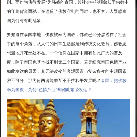
则。而作为佛教发展*为强盛的泰国，其社会中的现象却于佛教中
的守则背道而驰，在违反了佛教守则的同时，也不禁让人疑惑泰
国为何有有此乱象。
要知道在泰国本地，佛教被奉为国教，佛教已经分渗透在了社会
中的每个角落，从人们的日常生活起居到传统文化教育，佛教思
想遍地开花无处不在。一个信仰在国家中拥有如此广大的普及
度，除了泰国也基本找不到第二个国家。若是细究泰国色情产业
如此发达的原因，其无法改变的客观因素与复杂多变的主观因素
密不可分，那为何两者能够互不干扰和平发展呢？
泰国：把佛教
奉为国教，为何“色情产业”却如此繁荣发达？