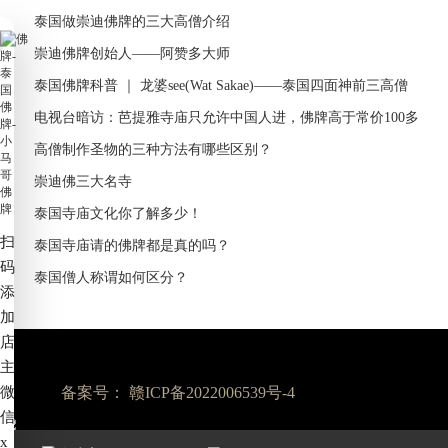
泰国做崇迪佛牌的三大高僧介绍
崇迪佛牌创始人——阿赞多大师
泰国佛牌科普 ｜ 龙婆see(Wat Sakae)——泰国四面神前三高僧
电视台暗访：芭提雅寺庙只允许中国人进，佛牌高于常价100多
倍！
高僧制作圣物的三种方法有哪些区别？
崇迪佛三大名寺
泰国寺庙文化你了解多少！
扫
泰国寺庙请的佛牌都是真的吗？
码
泰国僧人称谓如何区分？
添
加
店
主
微
备案号：
赣ICP备2022006539号-4
信
x