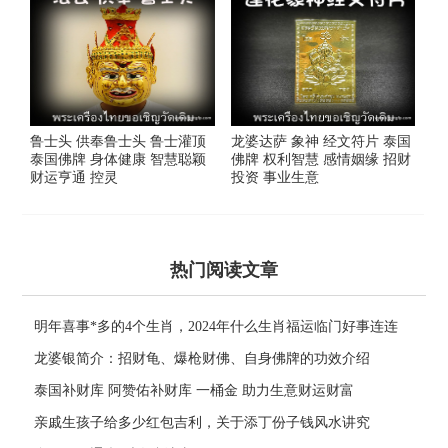
鲁士头 供奉鲁士头 鲁士灌顶
龙婆达萨 象神 经文符片 泰国
泰国佛牌 身体健康 智慧聪颖
佛牌 权利智慧 感情姻缘 招财
财运亨通 控灵
投资 事业生意
热门阅读文章
明年喜事*多的4个生肖，2024年什么生肖福运临门好事连连
龙婆银简介：招财龟、爆枪财佛、自身佛牌的功效介绍
泰国补财库 阿赞佑补财库 一桶金 助力生意财运财富
亲戚生孩子给多少红包吉利，关于添丁份子钱风水讲究