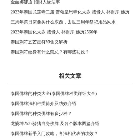
金面娜娜通 招财人缘法事
2023年泰国龙莲寺二庙 普颂皇恩寺化太岁 接贵人 补财库 佛历
2566年
三周年祭日需要买什么东西，去世三周年祭祀用品风水
2023年泰国化太岁 接贵人 补财库 佛历2566年
泰国刺符五芒星符印含义解析
泰国刺符纹身有什么禁忌？有哪些功效？
相关文章
泰国佛牌的种类大全(泰国佛牌种类详细大全)
泰国佛牌法相种类简介及功效介绍
泰国佛牌的种类佛牌有多少种？
龙婆坤2537骑猪自身佛牌 及各个版本图鉴介绍
泰国佛牌新手入门攻略，各法相代表的功效？