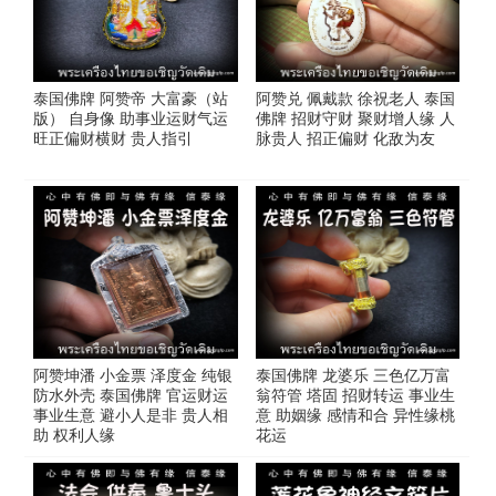
泰国佛牌 阿赞帝 大富豪（站
阿赞兑 佩戴款 徐祝老人 泰国
版） 自身像 助事业运财气运
佛牌 招财守财 聚财增人缘 人
旺正偏财横财 贵人指引
脉贵人 招正偏财 化敌为友
阿赞坤潘 小金票 泽度金 纯银
泰国佛牌 龙婆乐 三色亿万富
防水外壳 泰国佛牌 官运财运
翁符管 塔固 招财转运 事业生
事业生意 避小人是非 贵人相
意 助姻缘 感情和合 异性缘桃
助 权利人缘
花运