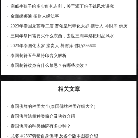
亲戚生孩子给多少红包吉利，关于添丁份子钱风水讲究
金面娜娜通 招财人缘法事
2023年泰国龙莲寺二庙 普颂皇恩寺化太岁 接贵人 补财库 佛历
2566年
三周年祭日需要买什么东西，去世三周年祭祀用品风水
2023年泰国化太岁 接贵人 补财库 佛历2566年
泰国刺符五芒星符印含义解析
泰国刺符纹身有什么禁忌？有哪些功效？
相关文章
泰国佛牌的种类大全(泰国佛牌种类详细大全)
泰国佛牌法相种类简介及功效介绍
泰国佛牌的种类佛牌有多少种？
龙婆坤2537骑猪自身佛牌 及各个版本图鉴介绍