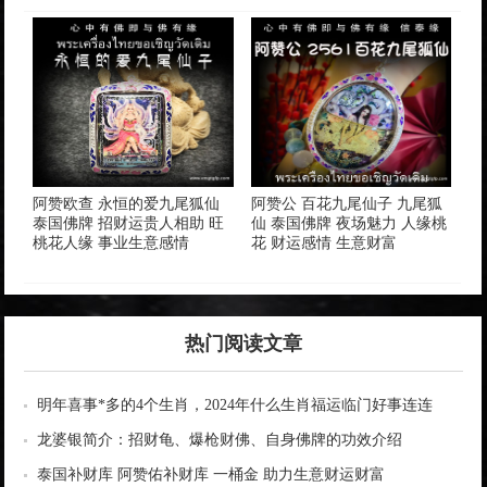
阿赞欧查 永恒的爱九尾狐仙
阿赞公 百花九尾仙子 九尾狐
泰国佛牌 招财运贵人相助 旺
仙 泰国佛牌 夜场魅力 人缘桃
桃花人缘 事业生意感情
花 财运感情 生意财富
热门阅读文章
明年喜事*多的4个生肖，2024年什么生肖福运临门好事连连
龙婆银简介：招财龟、爆枪财佛、自身佛牌的功效介绍
泰国补财库 阿赞佑补财库 一桶金 助力生意财运财富