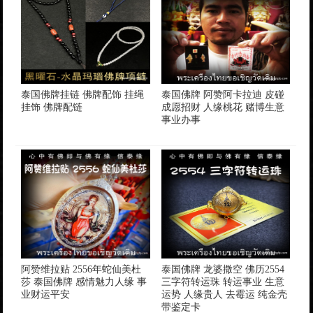
泰国佛牌挂链 佛牌配饰 挂绳
泰国佛牌 阿赞阿卡拉迪 皮碰
挂饰 佛牌配链
成愿招财 人缘桃花 赌博生意
事业办事
阿赞维拉贴 2556年蛇仙美杜
泰国佛牌 龙婆撒空 佛历2554
莎 泰国佛牌 感情魅力人缘 事
三字符转运珠 转运事业 生意
业财运平安
运势 人缘贵人 去霉运 纯金壳
带鉴定卡