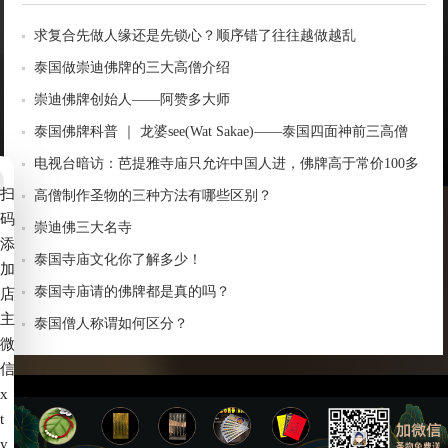
求复合先做人缘还是先锁心？顺序错了往往越做越乱
泰国做崇迪佛牌的三大高僧介绍
崇迪佛牌创始人——阿赞多大师
泰国佛牌科普 ｜ 龙婆see(Wat Sakae)——泰国四面神前三高僧
电视台暗访：芭提雅寺庙只允许中国人进，佛牌高于常价100多
扫
倍！
高僧制作圣物的三种方法有哪些区别？
码
崇迪佛三大名寺
添
泰国寺庙文化你了解多少！
加
泰国寺庙请的佛牌都是真的吗？
店
主
泰国僧人称谓如何区分？
微
信
x
t
备案号：
赣ICP备2022006539号-4
y