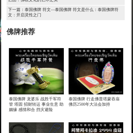
下一篇：
泰国佛牌 符文—泰国佛牌 符文是什么：泰国佛牌符
文：开启灵性之门
佛牌推荐
泰国佛牌 龙婆乐 战胜千军符
泰国佛牌 行走佛普塔蒙吞庙
管 塔固 招财转运 事业生意 助
佛历2500年大法会加持
姻缘 感情和合 挡灾避险