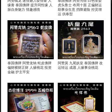
阿赞魄龙 迷情魅力爱情膏 人
泰国佛牌 阿赞湾猜 白色坐姿
缘膏 泰国佛牌 提升同性缘 人
虎头鲁士 布周十面 正偏财运
脉自身魅力 情趣感情
助事业生意 挡降避险 控灵增
运 供奉型
泰国佛牌 阿赞龙纳 蛇皮佛牌
阿赞莫 九尾妖皇 泰国佛牌 改
偏财横财正财 人缘桃花 投资
运转运 成愿 人缘事业桃花
金融 护主平安