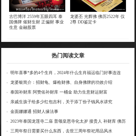
古巴博洋 2559年五眼四耳 泰
龙婆丕 光辉佛 佛历2522年 仅
国佛牌 催财生财 正偏财 事业
2尊 DD鉴定卡
生意 金融股票
热门阅读文章
明年喜事*多的4个生肖，2024年什么生肖福运临门好事连连
龙婆银简介：招财龟、爆枪财佛、自身佛牌的功效介绍
泰国补财库 阿赞佑补财库 一桶金 助力生意财运财富
亲戚生孩子给多少红包吉利，关于添丁份子钱风水讲究
金面娜娜通 招财人缘法事
2023年泰国龙莲寺二庙 普颂皇恩寺化太岁 接贵人 补财库 佛历
2566年
三周年祭日需要买什么东西，去世三周年祭祀用品风水