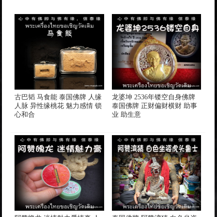
古巴韬 马食能 泰国佛牌 人缘
龙婆坤 2536年镂空自身佛牌
人脉 异性缘桃花 魅力感情 锁
泰国佛牌 正财偏财横财 助事
心和合
业 助生意