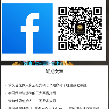
近期文章
求复合先做人缘还是先锁心？顺序错了往往越做越乱
泰国做崇迪佛牌的三大高僧介绍
崇迪佛牌创始人——阿赞多大师
泰国佛牌科普 ｜ 龙婆see(Wat Sakae)——泰国四面神前三高僧