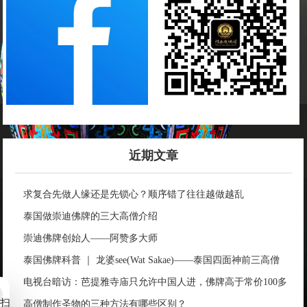
近期文章
求复合先做人缘还是先锁心？顺序错了往往越做越乱
泰国做崇迪佛牌的三大高僧介绍
崇迪佛牌创始人——阿赞多大师
泰国佛牌科普 ｜ 龙婆see(Wat Sakae)——泰国四面神前三高僧
电视台暗访：芭提雅寺庙只允许中国人进，佛牌高于常价100多
扫
倍！
高僧制作圣物的三种方法有哪些区别？