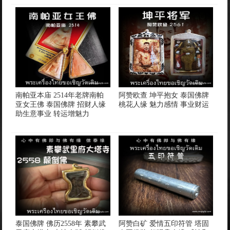
南帕亚本庙 2514年老牌南帕
阿赞欧查 坤平抱女 泰国佛牌
亚女王佛 泰国佛牌 招财人缘
桃花人缘 魅力感情 事业财运
助生意事业 转运增魅力
泰国佛牌 佛历2558年 素攀武
阿赞白矿 爱情五印符管 塔固