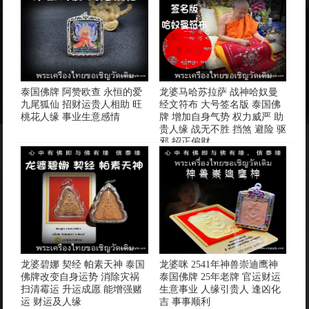
泰国佛牌 阿赞欧查 永恒的爱
龙婆马哈苏拉萨 战神哈奴曼
九尾狐仙 招财运贵人相助 旺
经文符布 大号签名版 泰国佛
桃花人缘 事业生意感情
牌 增加自身气势 权力威严 助
贵人缘 战无不胜 挡煞 避险 驱
邪 招正偏财
龙婆碧娜 契经 帕素天神 泰国
龙婆咪 2541年神兽崇迪鹰神
佛牌改变自身运势 消除灾祸
泰国佛牌 25年老牌 官运财运
扫清霉运 升运成愿 能增强赌
生意事业 人缘引贵人 逢凶化
运 财运及人缘
吉 事事顺利