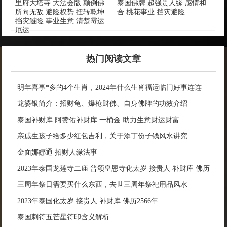
里府大塔寺 大法会版 颠倒佛
泰国佛牌 超强贵人缘 感情和
所向无敌 避险权势 扭转乾坤
合 桃花事业 挡灾避险
挡灾避险 事业生意 清楚霉运
厄运
热门阅读文章
明年喜事*多的4个生肖，2024年什么生肖福运临门好事连连
龙婆银简介：招财龟、爆枪财佛、自身佛牌的功效介绍
泰国补财库 阿赞佑补财库 一桶金 助力生意财运财富
亲戚生孩子给多少红包吉利，关于添丁份子钱风水讲究
金面娜娜通 招财人缘法事
2023年泰国龙莲寺二庙 普颂皇恩寺化太岁 接贵人 补财库 佛历
2566年
三周年祭日需要买什么东西，去世三周年祭祀用品风水
2023年泰国化太岁 接贵人 补财库 佛历2566年
泰国刺符五芒星符印含义解析