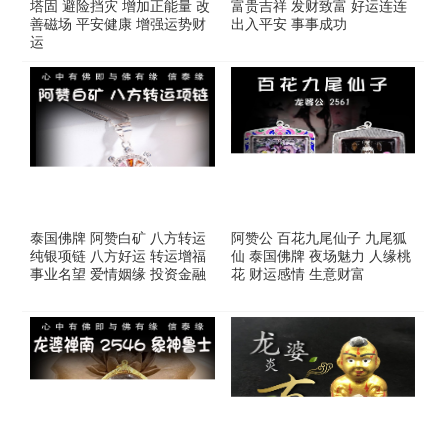
塔固 避险挡灾 增加正能量 改
富贵吉祥 发财致富 好运连连
善磁场 平安健康 增强运势财
出入平安 事事成功
运
泰国佛牌 阿赞白矿 八方转运
阿赞公 百花九尾仙子 九尾狐
纯银项链 八方好运 转运增福
仙 泰国佛牌 夜场魅力 人缘桃
事业名望 爱情姻缘 投资金融
花 财运感情 生意财富