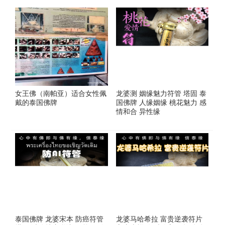
​女王佛（南帕亚）适合女性佩
龙婆测 姻缘魅力符管 塔固 泰
戴的泰国佛牌
国佛牌 人缘姻缘 桃花魅力 感
情和合 异性缘
泰国佛牌 龙婆宋本 防癌符管
龙婆马哈希拉 富贵逆袭符片