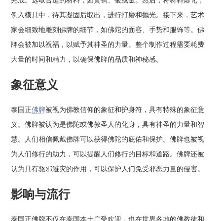
完成。选取合适的材料，如黄铜、银或金。然后，将材料熔化，
倒入模具中，待其凝固后取出，进行打磨和抛光。接下来，艺术
家会细致地雕刻佛牌的细节，如佛陀的面容、手势和服饰等。佛
牌会被加以祝福，以赋予其神圣的力量。整个制作过程需要耗费
大量的时间和精力，以确保佛牌的品质和神秘感。
象征意义
泰国正
佛牌
被视为佛教信仰的象征和护身符，具有特殊的象征意
义。佛牌被认为是佛陀或佛教圣人的化身，具有神圣的力量和智
慧。人们相信佩戴佛牌可以获得佛陀的庇佑和保护。佛牌也被视
为人们修行的助力，可以提醒人们修行的目标和道路。佛牌还被
认为具有驱邪避灾的作用，可以保护人们免受邪恶力量的侵害。
影响与流行
泰国正佛牌不仅在泰国本土广受欢迎，也在世界各地的佛教徒和