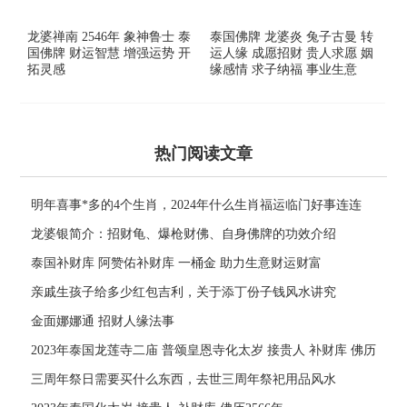
龙婆禅南 2546年 象神鲁士 泰
泰国佛牌 龙婆炎 兔子古曼 转
国佛牌 财运智慧 增强运势 开
运人缘 成愿招财 贵人求愿 姻
拓灵感
缘感情 求子纳福 事业生意
热门阅读文章
明年喜事*多的4个生肖，2024年什么生肖福运临门好事连连
龙婆银简介：招财龟、爆枪财佛、自身佛牌的功效介绍
泰国补财库 阿赞佑补财库 一桶金 助力生意财运财富
亲戚生孩子给多少红包吉利，关于添丁份子钱风水讲究
金面娜娜通 招财人缘法事
2023年泰国龙莲寺二庙 普颂皇恩寺化太岁 接贵人 补财库 佛历
2566年
三周年祭日需要买什么东西，去世三周年祭祀用品风水