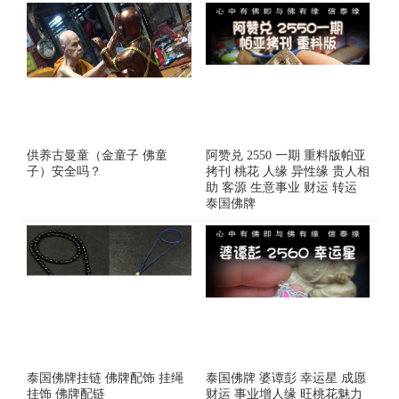
供养古曼童（金童子 佛童
阿赞兑 2550 一期 重料版帕亚
子）安全吗？
拷刊 桃花 人缘 异性缘 贵人相
助 客源 生意事业 财运 转运
泰国佛牌
泰国佛牌挂链 佛牌配饰 挂绳
泰国佛牌 婆谭彭 幸运星 成愿
挂饰 佛牌配链
财运 事业增人缘 旺桃花魅力