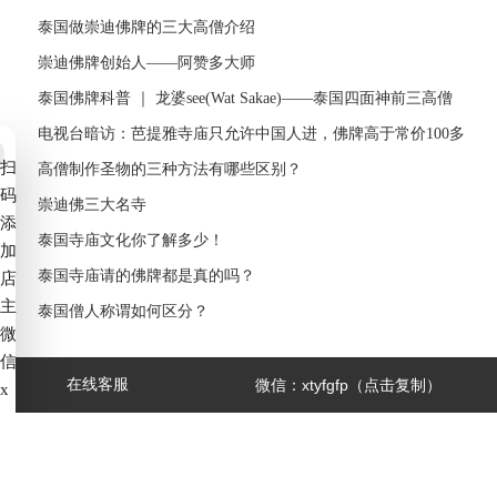
近期文章
求复合先做人缘还是先锁心？顺序错了往往越做越乱
泰国做崇迪佛牌的三大高僧介绍
崇迪佛牌创始人——阿赞多大师
泰国佛牌科普 ｜ 龙婆see(Wat Sakae)——泰国四面神前三高僧
电视台暗访：芭提雅寺庙只允许中国人进，佛牌高于常价100多
扫
倍！
高僧制作圣物的三种方法有哪些区别？
码
崇迪佛三大名寺
添
泰国寺庙文化你了解多少！
加
泰国寺庙请的佛牌都是真的吗？
店
在线客服
微信：xtyfgfp（点击复制）
主
泰国僧人称谓如何区分？
微
信
x