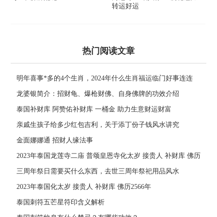
转运好运
热门阅读文章
明年喜事*多的4个生肖，2024年什么生肖福运临门好事连连
龙婆银简介：招财龟、爆枪财佛、自身佛牌的功效介绍
泰国补财库 阿赞佑补财库 一桶金 助力生意财运财富
亲戚生孩子给多少红包吉利，关于添丁份子钱风水讲究
金面娜娜通 招财人缘法事
2023年泰国龙莲寺二庙 普颂皇恩寺化太岁 接贵人 补财库 佛历
2566年
三周年祭日需要买什么东西，去世三周年祭祀用品风水
2023年泰国化太岁 接贵人 补财库 佛历2566年
泰国刺符五芒星符印含义解析