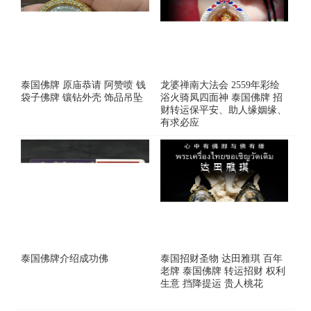
泰国佛牌 原庙恭请 阿赞喷 钱
龙婆禅南大法会 2559年彩绘
袋子佛牌 镶钻外壳 饰品吊坠
浴火骑凤四面神 泰国佛牌 招
财转运保平安、助人缘姻缘、
有求必应
泰国佛牌介绍成功佛
泰国招财圣物 达田雅琪 百年
老牌 泰国佛牌 转运招财 权利
生意 挡降提运 贵人桃花