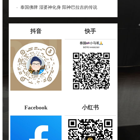
哪些种类！
泰国佛牌 湿婆神化身 阳神巴拉吉的传说
抖音
快手
Facebook
小红书