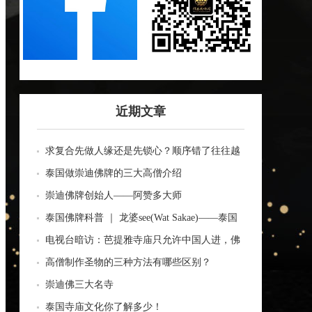
近期文章
求复合先做人缘还是先锁心？顺序错了往往越
做越乱
泰国做崇迪佛牌的三大高僧介绍
崇迪佛牌创始人——阿赞多大师
泰国佛牌科普 ｜ 龙婆see(Wat Sakae)——泰国
四面神前三高僧
电视台暗访：芭提雅寺庙只允许中国人进，佛
牌高于常价100多倍！
高僧制作圣物的三种方法有哪些区别？
崇迪佛三大名寺
泰国寺庙文化你了解多少！