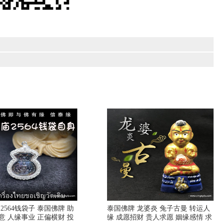
2564钱袋子 泰国佛牌 助
泰国佛牌 龙婆炎 兔子古曼 转运人
意 人缘事业 正偏横财 投
缘 成愿招财 贵人求愿 姻缘感情 求