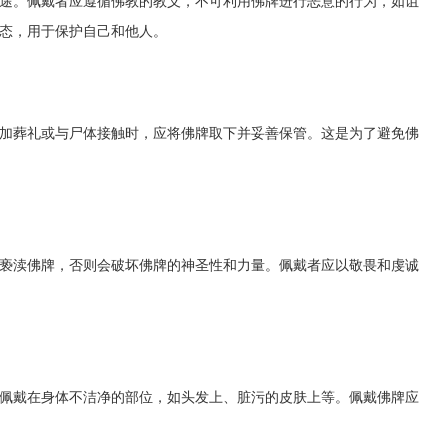
途。佩戴者应遵循佛教的教义，不可利用佛牌进行恶意的行为，如诅
态，用于保护自己和他人。
加葬礼或与尸体接触时，应将佛牌取下并妥善保管。这是为了避免佛
亵渎佛牌，否则会破坏佛牌的神圣性和力量。佩戴者应以敬畏和虔诚
佩戴在身体不洁净的部位，如头发上、脏污的皮肤上等。佩戴佛牌应