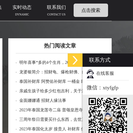
集
实时动态
联系我们
点击搜索
DYNAMIC
CONTACT US
热门阅读文章
联系方式
明年喜事*多的4个生肖，2024年什么生肖福运
临门好事连连
龙婆银简介：招财龟、爆枪财佛、自身佛牌的
在线客服
功效介绍
泰国补财库 阿赞佑补财库 一桶金 助力生意财
微信：xtyfgfp
运财富
亲戚生孩子给多少红包吉利，关于添丁份子钱
风水讲究
金面娜娜通 招财人缘法事
2023年泰国龙莲寺二庙 普颂皇恩寺化太岁 接
贵人 补财库 佛历2566年
三周年祭日需要买什么东西，去世三周年祭祀
用品风水
2023年泰国化太岁 接贵人 补财库 佛历2566年