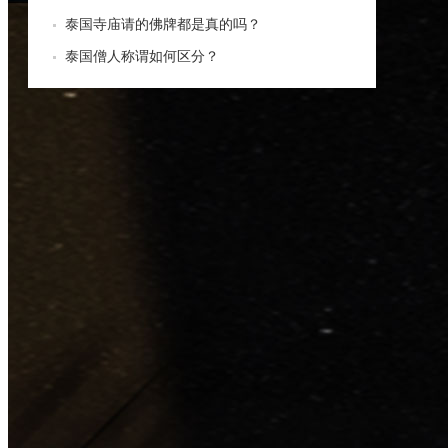
泰国寺庙请的佛牌都是真的吗？
泰国僧人称谓如何区分？