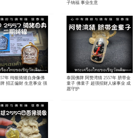
子纳福 事业生意
557年 纯银骑猪自身像佛
泰国佛牌 阿赞湾猜 2557年 脐带金
牌 招正偏财 生意事业 强
童子 佛童子 超强招财人缘事业 成
愿守护