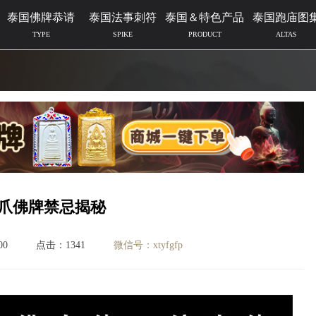
泰国佛牌恭请
泰国法事刺符
泰国＆特色产品
泰国跑庙图
TYPE
SPIKE
PRODUCT
ALTAS
爪佛牌禁忌揭秘
00
点击：1341
微信号：xtyfgfp