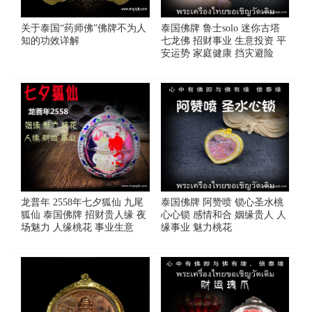
关于泰国“药师佛”佛牌不为人
泰国佛牌 鲁士solo 迷你古塔
知的功效详解
七龙佛 招财事业 生意投资 平
安运势 家庭健康 挡灾避险
龙普年 2558年七夕狐仙 九尾
泰国佛牌 阿赞喷 锁心圣水桃
狐仙 泰国佛牌 招财贵人缘 夜
心心锁 感情和合 姻缘贵人 人
场魅力 人缘桃花 事业生意
缘事业 魅力桃花