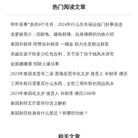
热门阅读文章
明年喜事*多的4个生肖，2024年什么生肖福运临门好事连连
龙婆银简介：招财龟、爆枪财佛、自身佛牌的功效介绍
泰国补财库 阿赞佑补财库 一桶金 助力生意财运财富
亲戚生孩子给多少红包吉利，关于添丁份子钱风水讲究
金面娜娜通 招财人缘法事
2023年泰国龙莲寺二庙 普颂皇恩寺化太岁 接贵人 补财库 佛历
2566年
三周年祭日需要买什么东西，去世三周年祭祀用品风水
2023年泰国化太岁 接贵人 补财库 佛历2566年
泰国刺符五芒星符印含义解析
泰国刺符纹身有什么禁忌？有哪些功效？
相关文章