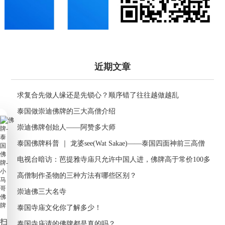
近期文章
求复合先做人缘还是先锁心？顺序错了往往越做越乱
泰国做崇迪佛牌的三大高僧介绍
崇迪佛牌创始人——阿赞多大师
泰国佛牌科普 ｜ 龙婆see(Wat Sakae)——泰国四面神前三高僧
电视台暗访：芭提雅寺庙只允许中国人进，佛牌高于常价100多
倍！
高僧制作圣物的三种方法有哪些区别？
崇迪佛三大名寺
泰国寺庙文化你了解多少！
扫
泰国寺庙请的佛牌都是真的吗？