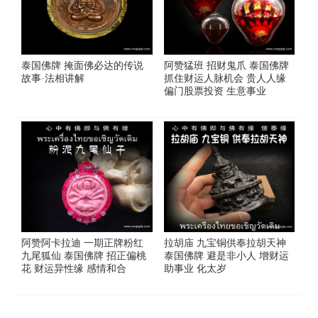
泰国佛牌 掩面佛必达的传说
阿赞猛班 招财鬼爪 泰国佛牌
故事·法相讲解
抓住财运人脉机会 贵人人缘
偏门股票投资 生意事业
阿赞阿卡拉迪 一期正牌粉红
拉胡庙 九宝铜供奉拉胡天神
九尾狐仙 泰国佛牌 招正偏桃
泰国佛牌 避是非小人 增财运
花 财运异性缘 感情和合
助事业 化太岁