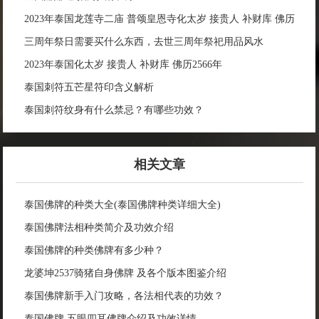
2023年泰国龙莲寺二庙 普颂皇恩寺化太岁 接贵人 补财库 佛历
2566年
三周年祭日需要买什么东西，去世三周年祭祀用品风水
2023年泰国化太岁 接贵人 补财库 佛历2566年
泰国刺符五芒星符印含义解析
泰国刺符纹身有什么禁忌？有哪些功效？
相关文章
泰国佛牌的种类大全(泰国佛牌种类详细大全)
泰国佛牌法相种类简介及功效介绍
泰国佛牌的种类佛牌有多少种？
龙婆坤2537骑猪自身佛牌 及各个版本图鉴介绍
泰国佛牌新手入门攻略，各法相代表的功效？
泰国佛牌 五眼四耳佛牌介绍及功效详情