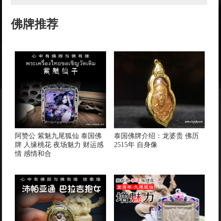
佛牌推荐
阿赞公 紫魅九尾狐仙 泰国佛
泰国佛牌介绍：龙婆贵 佛历
牌 人缘桃花 夜场魅力 财运感
2515年 自身像
情 感情和合