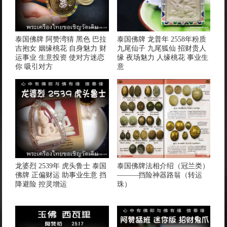
泰国佛牌 阿赞湾猜 黑色 巴拉
泰国佛牌 龙普年 2558年粉质
吉抱女 姻缘桃花 自身魅力 财
九尾仙子 九尾狐仙 招财贵人
运事业 生意投资 使对方迷恋
缘 夜场魅力 人缘桃花 事业生
你 吸引对方
意
龙婆烈 2539年 虎头鲁士 泰国
泰国佛牌法相介绍（冠兰类）
佛牌 正偏财运 助事业生意 挡
———挡险神器路翁（转运
降避险 控灵增运
珠）