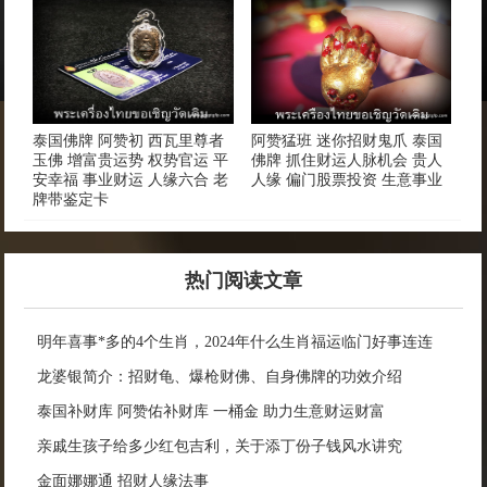
泰国佛牌 阿赞初 西瓦里尊者
阿赞猛班 迷你招财鬼爪 泰国
玉佛 增富贵运势 权势官运 平
佛牌 抓住财运人脉机会 贵人
安幸福 事业财运 人缘六合 老
人缘 偏门股票投资 生意事业
牌带鉴定卡
热门阅读文章
明年喜事*多的4个生肖，2024年什么生肖福运临门好事连连
龙婆银简介：招财龟、爆枪财佛、自身佛牌的功效介绍
泰国补财库 阿赞佑补财库 一桶金 助力生意财运财富
亲戚生孩子给多少红包吉利，关于添丁份子钱风水讲究
金面娜娜通 招财人缘法事