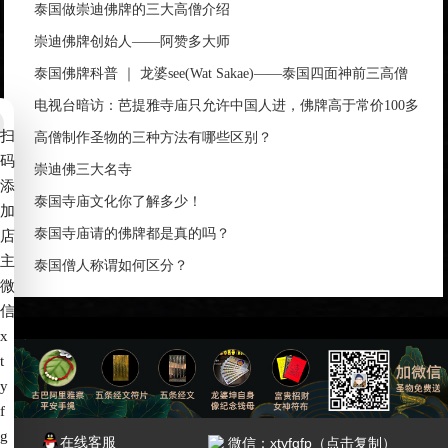
泰国做崇迪佛牌的三大高僧介绍
崇迪佛牌创始人——阿赞多大师
泰国佛牌科普 ｜ 龙婆see(Wat Sakae)——泰国四面神前三高僧
电视台暗访：芭提雅寺庙只允许中国人进，佛牌高于常价100多
扫
倍！
高僧制作圣物的三种方法有哪些区别？
码
崇迪佛三大名寺
添
泰国寺庙文化你了解多少！
加
泰国寺庙请的佛牌都是真的吗？
店
主
泰国僧人称谓如何区分？
微
信
x
t
备案号：
赣ICP备2022006539号-4
y
f
g
7*24小时服务热线：
在线客服
微信：xtyfgfp（点击复制）