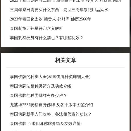
2023年泰国龙莲寺二庙 普颂皇恩寺化太岁 接贵人 补财库 佛历
2566年
三周年祭日需要买什么东西，去世三周年祭祀用品风水
2023年泰国化太岁 接贵人 补财库 佛历2566年
泰国刺符五芒星符印含义解析
泰国刺符纹身有什么禁忌？有哪些功效？
相关文章
泰国佛牌的种类大全(泰国佛牌种类详细大全)
泰国佛牌法相种类简介及功效介绍
泰国佛牌的种类佛牌有多少种？
龙婆坤2537骑猪自身佛牌 及各个版本图鉴介绍
泰国佛牌新手入门攻略，各法相代表的功效？
泰国佛牌 五眼四耳佛牌介绍及功效详情