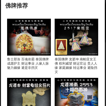
佛牌推荐
鲁士那洛 百魂依霸 泰国佛牌
泰国佛牌 龙婆坤 南帕亚女王
成愿护主 财运事业 人缘人脉
佛 权利威望 财运官运 贵人人
魅力姻缘 避是非挡灾
缘 家庭姻缘 转运事业 避险挡
灾