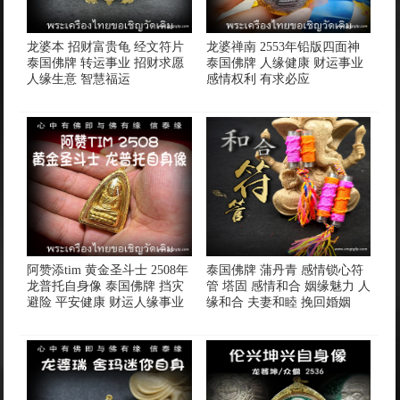
龙婆本 招财富贵龟 经文符片
龙婆禅南 2553年铅版四面神
泰国佛牌 转运事业 招财求愿
泰国佛牌 人缘健康 财运事业
人缘生意 智慧福运
感情权利 有求必应
阿赞添tim 黄金圣斗士 2508年
泰国佛牌 蒲丹青 感情锁心符
龙普托自身像 泰国佛牌 挡灾
管 塔固 感情和合 姻缘魅力 人
避险 平安健康 财运人缘事业
缘和合 夫妻和睦 挽回婚姻