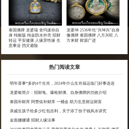
泰国佛牌 龙婆瑞 舍玛迷你自
龙婆坤 2536年伦“兴坤兴”自身
身 纯银版 纯金防水外壳 招财
像佛牌 泰国佛牌 八方兴旺 八
转运 平安健康 人缘异性缘 生
方来财 财源广进
意事业 挡灾避险
热门阅读文章
明年喜事*多的4个生肖，2024年什么生肖福运临门好事连连
龙婆银简介：招财龟、爆枪财佛、自身佛牌的功效介绍
泰国补财库 阿赞佑补财库 一桶金 助力生意财运财富
亲戚生孩子给多少红包吉利，关于添丁份子钱风水讲究
金面娜娜通 招财人缘法事