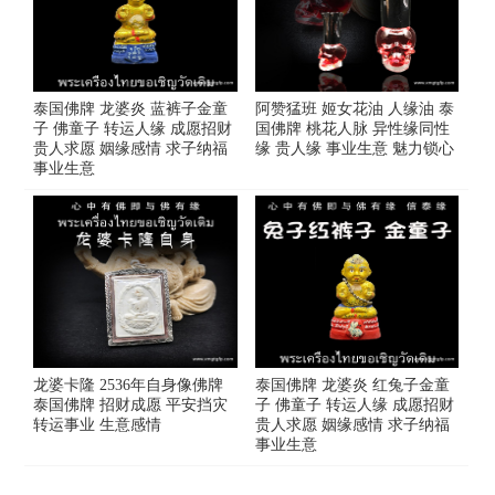
泰国佛牌 龙婆炎 蓝裤子金童
阿赞猛班 姬女花油 人缘油 泰
子 佛童子 转运人缘 成愿招财
国佛牌 桃花人脉 异性缘同性
贵人求愿 姻缘感情 求子纳福
缘 贵人缘 事业生意 魅力锁心
事业生意
龙婆卡隆 2536年自身像佛牌
泰国佛牌 龙婆炎 红兔子金童
泰国佛牌 招财成愿 平安挡灾
子 佛童子 转运人缘 成愿招财
转运事业 生意感情
贵人求愿 姻缘感情 求子纳福
事业生意