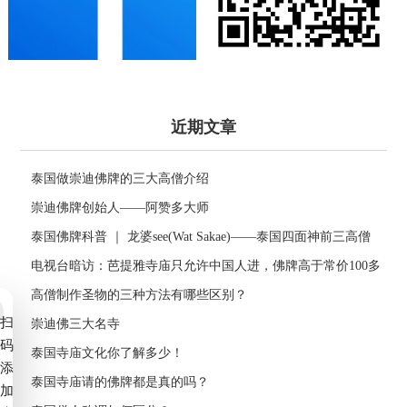
近期文章
泰国做崇迪佛牌的三大高僧介绍
崇迪佛牌创始人——阿赞多大师
泰国佛牌科普 ｜ 龙婆see(Wat Sakae)——泰国四面神前三高僧
电视台暗访：芭提雅寺庙只允许中国人进，佛牌高于常价100多
倍！
高僧制作圣物的三种方法有哪些区别？
扫
崇迪佛三大名寺
码
泰国寺庙文化你了解多少！
添
泰国寺庙请的佛牌都是真的吗？
加