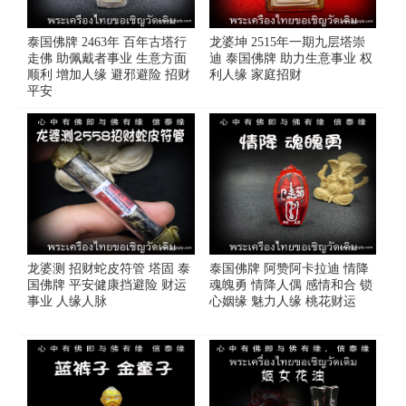
泰国佛牌 2463年 百年古塔行
龙婆坤 2515年一期九层塔崇
走佛 助佩戴者事业 生意方面
迪 泰国佛牌 助力生意事业 权
顺利 增加人缘 避邪避险 招财
利人缘 家庭招财
平安
龙婆测 招财蛇皮符管 塔固 泰
泰国佛牌 阿赞阿卡拉迪 情降
国佛牌 平安健康挡避险 财运
魂魄勇 情降人偶 感情和合 锁
事业 人缘人脉
心姻缘 魅力人缘 桃花财运