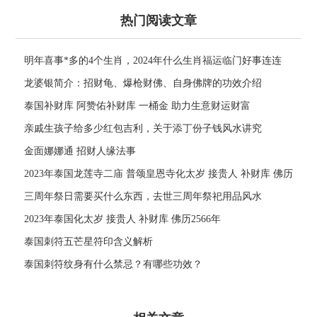
热门阅读文章
明年喜事*多的4个生肖，2024年什么生肖福运临门好事连连
龙婆银简介：招财龟、爆枪财佛、自身佛牌的功效介绍
泰国补财库 阿赞佑补财库 一桶金 助力生意财运财富
亲戚生孩子给多少红包吉利，关于添丁份子钱风水讲究
金面娜娜通 招财人缘法事
2023年泰国龙莲寺二庙 普颂皇恩寺化太岁 接贵人 补财库 佛历
2566年
三周年祭日需要买什么东西，去世三周年祭祀用品风水
2023年泰国化太岁 接贵人 补财库 佛历2566年
泰国刺符五芒星符印含义解析
泰国刺符纹身有什么禁忌？有哪些功效？