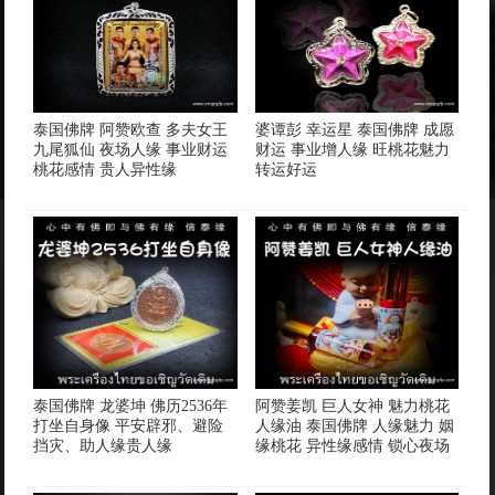
泰国佛牌 阿赞欧查 多夫女王
婆谭彭 幸运星 泰国佛牌 成愿
九尾狐仙 夜场人缘 事业财运
财运 事业增人缘 旺桃花魅力
桃花感情 贵人异性缘
转运好运
泰国佛牌 龙婆坤 佛历2536年
阿赞姜凯 巨人女神 魅力桃花
打坐自身像 平安辟邪、避险
人缘油 泰国佛牌 人缘魅力 姻
挡灾、助人缘贵人缘
缘桃花 异性缘感情 锁心夜场