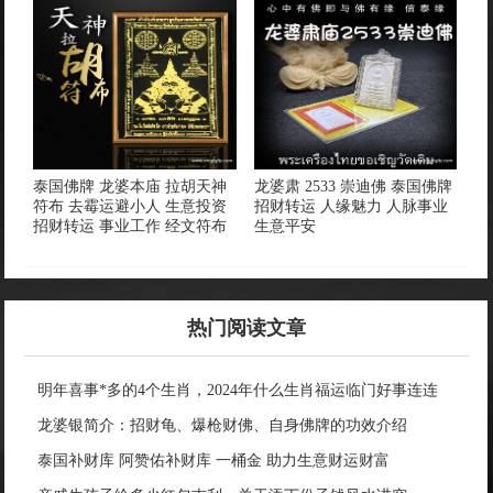
泰国佛牌 龙婆本庙 拉胡天神
龙婆肃 2533 崇迪佛 泰国佛牌
符布 去霉运避小人 生意投资
招财转运 人缘魅力 人脉事业
招财转运 事业工作 经文符布
生意平安
热门阅读文章
明年喜事*多的4个生肖，2024年什么生肖福运临门好事连连
龙婆银简介：招财龟、爆枪财佛、自身佛牌的功效介绍
泰国补财库 阿赞佑补财库 一桶金 助力生意财运财富