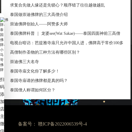
求复合先做人缘还是先锁心？顺序错了往往越做越乱
泰国做崇迪佛牌的三大高僧介绍
崇迪佛牌创始人——阿赞多大师
泰国佛牌科普 ｜ 龙婆see(Wat Sakae)——泰国四面神前三高僧
电视台暗访：芭提雅寺庙只允许中国人进，佛牌高于常价100多
倍！
高僧制作圣物的三种方法有哪些区别？
崇迪佛三大名寺
泰国寺庙文化你了解多少！
扫
泰国寺庙请的佛牌都是真的吗？
码
泰国僧人称谓如何区分？
添
加
店
主
微
备案号：
赣ICP备2022006539号-4
信