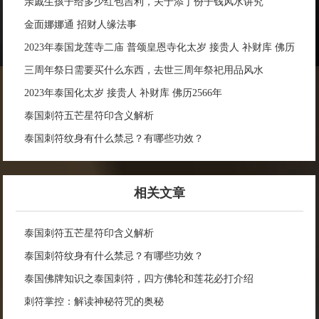
亲戚生孩子给多少红包吉利，关于添丁份子钱风水讲究
金面娜娜通 招财人缘法事
2023年泰国龙莲寺二庙 普颂皇恩寺化太岁 接贵人 补财库 佛历
2566年
三周年祭日需要买什么东西，去世三周年祭祀用品风水
2023年泰国化太岁 接贵人 补财库 佛历2566年
泰国刺符五芒星符印含义解析
泰国刺符纹身有什么禁忌？有哪些功效？
相关文章
泰国刺符五芒星符印含义解析
泰国刺符纹身有什么禁忌？有哪些功效？
泰国佛牌知识之泰国刺符，四方佛轮和莲花必打介绍
刺符掌控：解读神秘符咒的奥秘