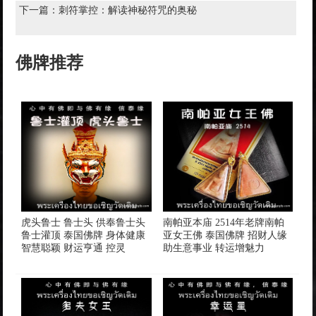
下一篇：
刺符掌控：解读神秘符咒的奥秘
佛牌推荐
虎头鲁士 鲁士头 供奉鲁士头
南帕亚本庙 2514年老牌南帕
鲁士灌顶 泰国佛牌 身体健康
亚女王佛 泰国佛牌 招财人缘
智慧聪颖 财运亨通 控灵
助生意事业 转运增魅力