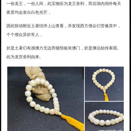
一份龙王，一份人间，此宝物应为龙王舍利，而后洞内洞外每天
夜里均会发出白色光芒，
因此惊动附近土著结伴上山查看，并发现西方僧众们苦修其中，
个个僧众异於常人，
於是土著们有感佛力无边而顿悟皈依佛门，於是佛法始传泰国。
此为龙宫舍利由来。