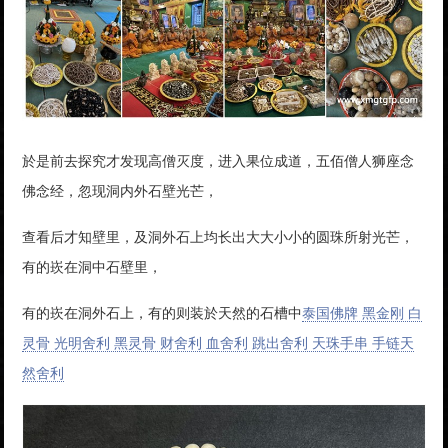
於是前去探究才发现高僧灭度，进入果位成道，五佰僧人狮座念
佛念经，忽现洞内外石壁光芒，
查看后才知壁里，及洞外石上均长出大大小小的圆珠所射光芒，
有的崁在洞中石壁里，
有的崁在洞外石上，有的则装於天然的石槽中
泰国佛牌 黑金刚 白
灵骨 光明舍利 黑灵骨 财舍利 血舍利 跳出舍利 天珠手串 手链天
然舍利