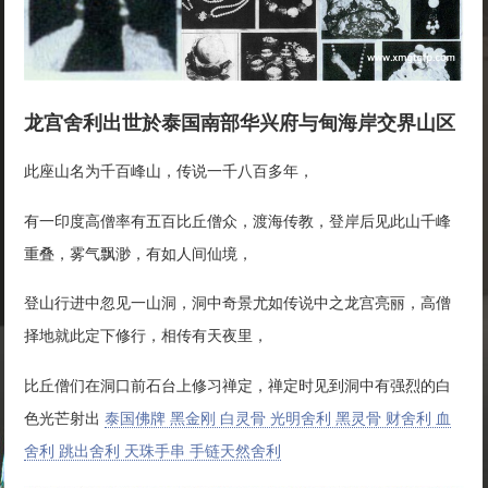
龙宫舍利出世於泰国南部华兴府与甸海岸交界山区
此座山名为千百峰山，传说一千八百多年，
有一印度高僧率有五百比丘僧众，渡海传教，登岸后见此山千峰
重叠，雾气飘渺，有如人间仙境，
登山行进中忽见一山洞，洞中奇景尤如传说中之龙宫亮丽，高僧
择地就此定下修行，相传有天夜里，
比丘僧们在洞口前石台上修习禅定，禅定时见到洞中有强烈的白
色光芒射出
泰国佛牌 黑金刚 白灵骨 光明舍利 黑灵骨 财舍利 血
舍利 跳出舍利 天珠手串 手链天然舍利