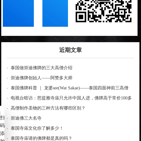
近期文章
泰国做崇迪佛牌的三大高僧介绍
崇迪佛牌创始人——阿赞多大师
泰国佛牌科普 ｜ 龙婆see(Wat Sakae)——泰国四面神前三高僧
电视台暗访：芭提雅寺庙只允许中国人进，佛牌高于常价100多
倍！
高僧制作圣物的三种方法有哪些区别？
扫
崇迪佛三大名寺
码
泰国寺庙文化你了解多少！
添
泰国寺庙请的佛牌都是真的吗？