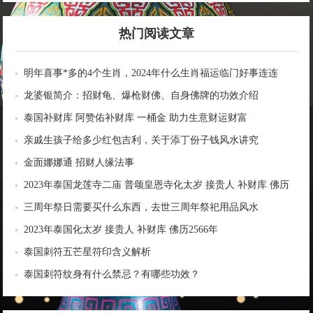
热门阅读文章
明年喜事*多的4个生肖，2024年什么生肖福运临门好事连连
龙婆银简介：招财龟、爆枪财佛、自身佛牌的功效介绍
泰国补财库 阿赞佑补财库 一桶金 助力生意财运财富
亲戚生孩子给多少红包吉利，关于添丁份子钱风水讲究
金面娜娜通 招财人缘法事
2023年泰国龙莲寺二庙 普颂皇恩寺化太岁 接贵人 补财库 佛历
2566年
三周年祭日需要买什么东西，去世三周年祭祀用品风水
2023年泰国化太岁 接贵人 补财库 佛历2566年
泰国刺符五芒星符印含义解析
泰国刺符纹身有什么禁忌？有哪些功效？