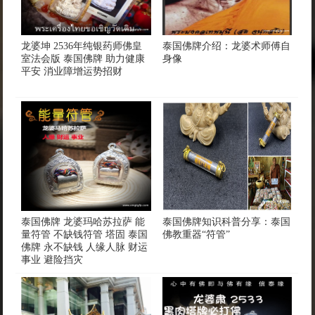
龙婆坤 2536年纯银药师佛皇
泰国佛牌介绍：龙婆术师傅自
室法会版 泰国佛牌 助力健康
身像
平安 消业障增运势招财
泰国佛牌 龙婆玛哈苏拉萨 能
泰国佛牌知识科普分享：泰国
量符管 不缺钱符管 塔固 泰国
佛教重器“符管”
佛牌 永不缺钱 人缘人脉 财运
事业 避险挡灾