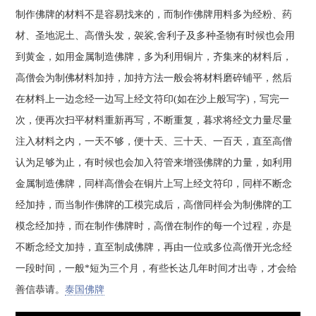
制作佛牌的材料不是容易找来的，而制作佛牌用料多为经粉、药
材、圣地泥土、高僧头发，袈裟,舍利子及多种圣物有时候也会用
到黄金，如用金属制造佛牌，多为利用铜片，齐集来的材料后，
高僧会为制佛材料加持，加持方法一般会将材料磨碎铺平，然后
在材料上一边念经一边写上经文符印(如在沙上般写字)，写完一
次，便再次扫平材料重新再写，不断重复，暮求将经文力量尽量
注入材料之内，一天不够，便十天、三十天、一百天，直至高僧
认为足够为止，有时候也会加入符管来增强佛牌的力量，如利用
金属制造佛牌，同样高僧会在铜片上写上经文符印，同样不断念
经加持，而当制作佛牌的工模完成后，高僧同样会为制佛牌的工
模念经加持，而在制作佛牌时，高僧在制作的每一个过程，亦是
不断念经文加持，直至制成佛牌，再由一位或多位高僧开光念经
一段时间，一般*短为三个月，有些长达几年时间才出寺，才会给
善信恭请。
泰国佛牌