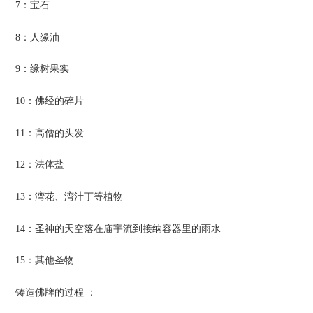
7：宝石
8：人缘油
9：缘树果实
10：佛经的碎片
11：高僧的头发
12：法体盐
13：湾花、湾汁丁等植物
14：圣神的天空落在庙宇流到接纳容器里的雨水
15：其他圣物
铸造佛牌的过程 ：