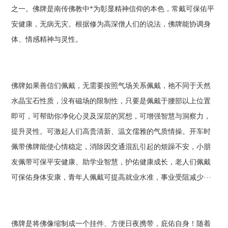
之一。佛牌是南传佛教中*为彰显精神信仰的本色，常戴可保佑平
安健康，无病无灾。根据修为高深僧人们的说法，佛牌能协调身
体、情感精神与灵性。
佛牌如果善信们佩戴，无需要按照气场关系佩戴，祂不同于天然
水晶宝石性质，没有磁场的限制性，只要是佩戴于腰部以上位置
即可，可帮助你净化心灵及深层的冥想，可增强智慧与洞察力，
提升灵性。可激起人们高贵清新、温文儒雅的气质情操。开车时
佩带佛牌能使心情稳定，消除因交通混乱引起的烦躁不安，小朋
友佩带可保平安健康、助学业智慧，护佑健康成长，老人们佩戴
可保佑身体安康，青年人佩戴可提高就业水准，事业受阻减少···
佛牌是将佛像缩制成一个挂件、方便日夜携带，庇佑自身！随着