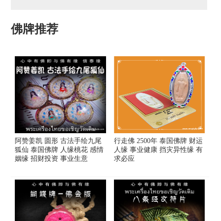
佛牌推荐
阿赞姜凯 圆形 古法手绘九尾
行走佛 2500年 泰国佛牌 财运
狐仙 泰国佛牌 人缘桃花 感情
人缘 事业健康 挡灾异性缘 有
姻缘 招财投资 事业生意
求必应