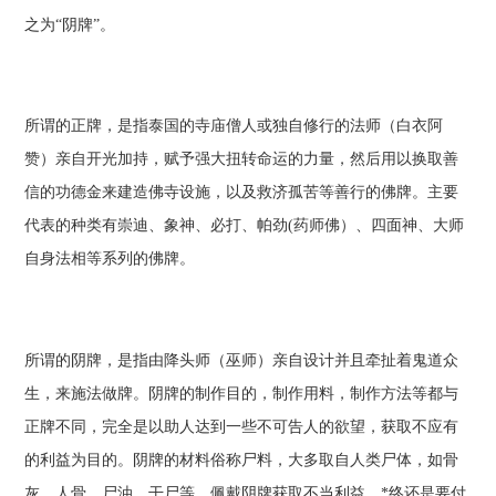
之为“阴牌”。
所谓的正牌，是指泰国的寺庙僧人或独自修行的法师（白衣阿
赞）亲自开光加持，赋予强大扭转命运的力量，然后用以换取善
信的功德金来建造佛寺设施，以及救济孤苦等善行的佛牌。主要
代表的种类有崇迪、象神、必打、帕劲(药师佛）、四面神、大师
自身法相等系列的佛牌。
所谓的阴牌，是指由降头师（巫师）亲自设计并且牵扯着鬼道众
生，来施法做牌。阴牌的制作目的，制作用料，制作方法等都与
正牌不同，完全是以助人达到一些不可告人的欲望，获取不应有
的利益为目的。阴牌的材料俗称尸料，大多取自人类尸体，如骨
灰、人骨、尸油、干尸等。佩戴阴牌获取不当利益，*终还是要付