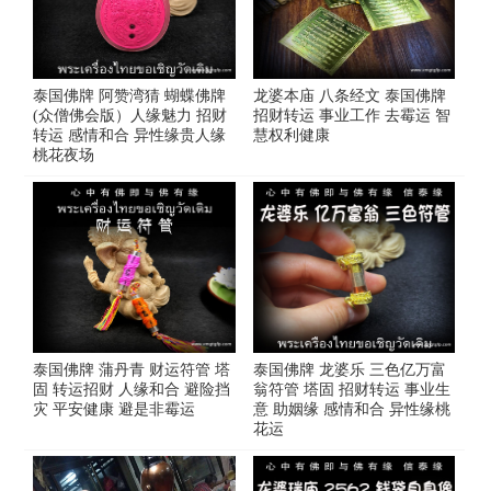
泰国佛牌 阿赞湾猜 蝴蝶佛牌
龙婆本庙 八条经文 泰国佛牌
(众僧佛会版）人缘魅力 招财
招财转运 事业工作 去霉运 智
转运 感情和合 异性缘贵人缘
慧权利健康
桃花夜场
泰国佛牌 蒲丹青 财运符管 塔
泰国佛牌 龙婆乐 三色亿万富
固 转运招财 人缘和合 避险挡
翁符管 塔固 招财转运 事业生
灾 平安健康 避是非霉运
意 助姻缘 感情和合 异性缘桃
花运