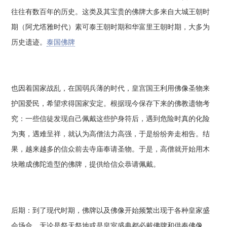
往往有数百年的历史。这类及其宝贵的佛牌大多来自大城王朝时
期（阿尤塔雅时代）素可泰王朝时期和华富里王朝时期，大多为
历史遗迹。
泰国佛牌
也因着国家战乱，在国弱兵薄的时代，皇宫国王利用佛像圣物来
护国爱民，希望求得国家安定。根据现今保存下来的佛教遗物考
究：一些信徒发现自己佩戴这些护身符后，遇到危险时真的化险
为夷，遇难呈祥，就认为高僧法力高强，于是纷纷奔走相告。结
果，越来越多的信众前去寺庙奉请圣物。于是，高僧就开始用木
块雕成佛陀造型的佛牌，提供给信众恭请佩戴。
后期：到了现代时期，佛牌以及佛像开始频繁出现于各种皇家盛
会场合，无论是祭天祭地或是皇室盛典都必戴佛牌和供奉佛像，