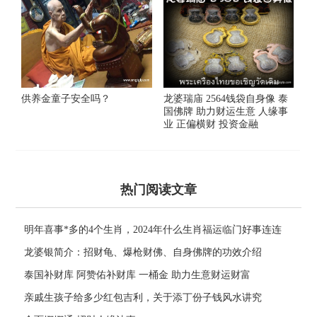
供养金童子安全吗？
龙婆瑞庙 2564钱袋自身像 泰
国佛牌 助力财运生意 人缘事
业 正偏横财 投资金融
热门阅读文章
明年喜事*多的4个生肖，2024年什么生肖福运临门好事连连
龙婆银简介：招财龟、爆枪财佛、自身佛牌的功效介绍
泰国补财库 阿赞佑补财库 一桶金 助力生意财运财富
亲戚生孩子给多少红包吉利，关于添丁份子钱风水讲究