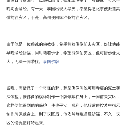
相传古时泰国有一位佛教高僧，在家里供奉了一尊佛像，每天早
晚均会诵经。有一天，泰国出现大旱灾，泰皇得悉此事便派遣高
僧前往灾区，于是，高僧便回家准备前往灾区。
由于他是一位虔诚的佛教徒，希望带着佛像前去灾区，好让他能
早晚诵经祈福，同时藉着佛像，希望能保佑灾区，但可惜佛像太
大，无法一同带往。
泰国佛牌
当晚，高僧做了一个奇怪的梦，梦见佛像叫他可用寺庙的泥土和
法体盐，按佛像的模样制作一个牌佩戴在身上，一同前去灾区，
这样便能得到他的保护，使他平安、顺利，他醒后便按梦中指示
制作牌佩戴身上。到了灾区后，他依然每晚诵经祈福，不久，灾
区的情况便好转起来。