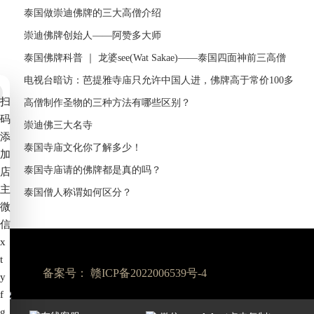
泰国做崇迪佛牌的三大高僧介绍
崇迪佛牌创始人——阿赞多大师
泰国佛牌科普 ｜ 龙婆see(Wat Sakae)——泰国四面神前三高僧
电视台暗访：芭提雅寺庙只允许中国人进，佛牌高于常价100多
扫
倍！
高僧制作圣物的三种方法有哪些区别？
码
崇迪佛三大名寺
添
泰国寺庙文化你了解多少！
加
泰国寺庙请的佛牌都是真的吗？
店
主
泰国僧人称谓如何区分？
微
信
x
t
备案号：
赣ICP备2022006539号-4
y
f
g
7*24小时服务热线：