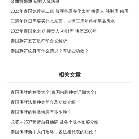
金面娜娜通 招财人缘法事
2023年泰国龙莲寺二庙 普颂皇恩寺化太岁 接贵人 补财库 佛历
2566年
三周年祭日需要买什么东西，去世三周年祭祀用品风水
2023年泰国化太岁 接贵人 补财库 佛历2566年
泰国刺符五芒星符印含义解析
泰国刺符纹身有什么禁忌？有哪些功效？
相关文章
泰国佛牌的种类大全(泰国佛牌种类详细大全)
泰国佛牌法相种类简介及功效介绍
泰国佛牌的种类佛牌有多少种？
龙婆坤2537骑猪自身佛牌 及各个版本图鉴介绍
泰国佛牌新手入门攻略，各法相代表的功效？