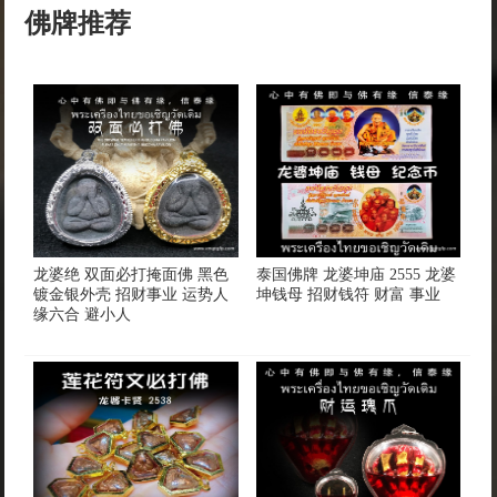
佛牌推荐
龙婆绝 双面必打掩面佛 黑色
泰国佛牌 龙婆坤庙 2555 龙婆
镀金银外壳 招财事业 运势人
坤钱母 招财钱符 财富 事业
缘六合 避小人