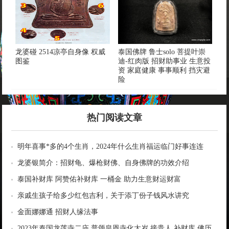
龙婆碰 2514凉亭自身像 权威
泰国佛牌 鲁士solo 菩提叶崇
图鉴
迪-红肉版 招财助事业 生意投
资 家庭健康 事事顺利 挡灾避
险
热门阅读文章
明年喜事*多的4个生肖，2024年什么生肖福运临门好事连连
龙婆银简介：招财龟、爆枪财佛、自身佛牌的功效介绍
泰国补财库 阿赞佑补财库 一桶金 助力生意财运财富
亲戚生孩子给多少红包吉利，关于添丁份子钱风水讲究
金面娜娜通 招财人缘法事
2023年泰国龙莲寺二庙 普颂皇恩寺化太岁 接贵人 补财库 佛历