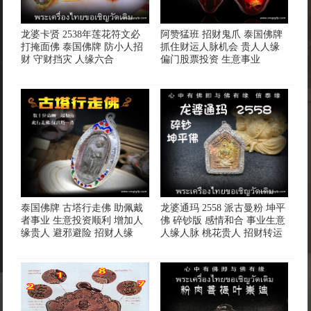
龙婆卡贤 2538年莲花符文必
阿赞猛班 招财鬼爪 泰国佛牌
打掩面佛 泰国佛牌 防小人招
抓住财运人脉机会 贵人人缘
财 守财挡灾 人缘六合
偏门股票投资 生意事业
泰国佛牌 古塔行走佛 助佩戴
龙婆通玛 2558 派古曼粉 坤平
者事业 生意投资顺利 增加人
佛 碎钞版 感情和合 事业生意
缘贵人 避邪避险 招财人缘
人缘人脉 桃花贵人 招财转运