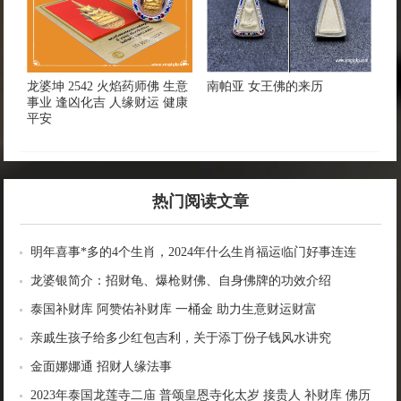
龙婆坤 2542 火焰药师佛 生意
南帕亚 女王佛的来历
事业 逢凶化吉 人缘财运 健康
平安
热门阅读文章
明年喜事*多的4个生肖，2024年什么生肖福运临门好事连连
龙婆银简介：招财龟、爆枪财佛、自身佛牌的功效介绍
泰国补财库 阿赞佑补财库 一桶金 助力生意财运财富
亲戚生孩子给多少红包吉利，关于添丁份子钱风水讲究
金面娜娜通 招财人缘法事
2023年泰国龙莲寺二庙 普颂皇恩寺化太岁 接贵人 补财库 佛历