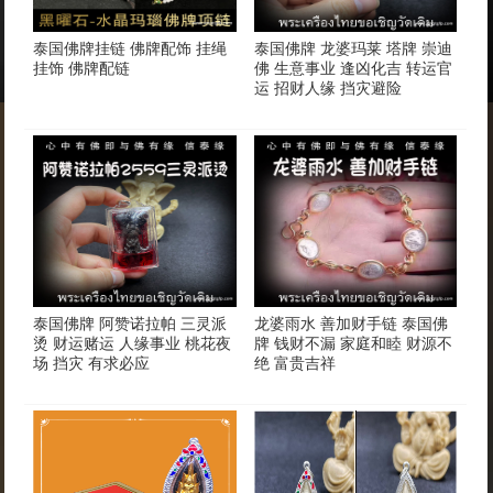
泰国佛牌挂链 佛牌配饰 挂绳
泰国佛牌 龙婆玛莱 塔牌 崇迪
挂饰 佛牌配链
佛 生意事业 逢凶化吉 转运官
运 招财人缘 挡灾避险
泰国佛牌 阿赞诺拉帕 三灵派
龙婆雨水 善加财手链 泰国佛
烫 财运赌运 人缘事业 桃花夜
牌 钱财不漏 家庭和睦 财源不
场 挡灾 有求必应
绝 富贵吉祥