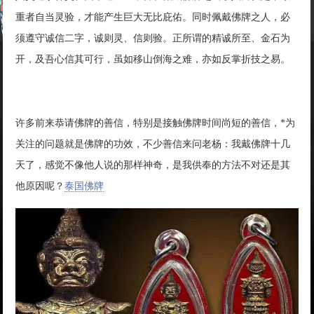
重者自当灵验，才能产生巨大无比庇佑。同时佩戴佛牌之人，必
须遵守诚信二字，诚则灵、信则验。正所谓的精诚所至、金石为
开，及吾心信其可行，虽如移山倒海之难，亦如反掌折技之易。
许多前来恭请佛牌的善信，特别是接触佛牌时间尚短的善信，*为
关注的问题就是佛牌的功效，不少善信来问老杨：我戴佛牌十几
天了，感觉不像他人说的那样神奇，是我供奉的方法不对还是其
他原因呢？
泰国佛牌