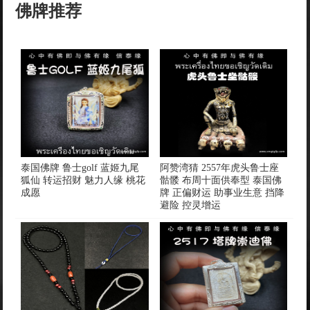
佛牌推荐
泰国佛牌 鲁士golf 蓝姬九尾
阿赞湾猜 2557年虎头鲁士座
狐仙 转运招财 魅力人缘 桃花
骷髅 布周十面供奉型 泰国佛
成愿
牌 正偏财运 助事业生意 挡降
避险 控灵增运