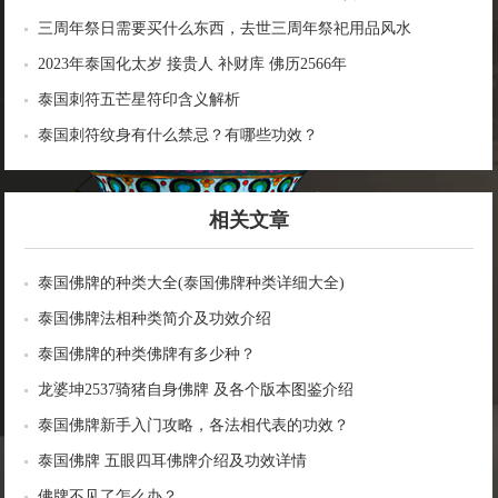
2566年
三周年祭日需要买什么东西，去世三周年祭祀用品风水
2023年泰国化太岁 接贵人 补财库 佛历2566年
泰国刺符五芒星符印含义解析
泰国刺符纹身有什么禁忌？有哪些功效？
相关文章
泰国佛牌的种类大全(泰国佛牌种类详细大全)
泰国佛牌法相种类简介及功效介绍
泰国佛牌的种类佛牌有多少种？
龙婆坤2537骑猪自身佛牌 及各个版本图鉴介绍
泰国佛牌新手入门攻略，各法相代表的功效？
泰国佛牌 五眼四耳佛牌介绍及功效详情
佛牌不见了怎么办？