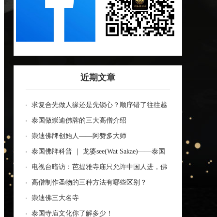
近期文章
求复合先做人缘还是先锁心？顺序错了往往越
做越乱
泰国做崇迪佛牌的三大高僧介绍
崇迪佛牌创始人——阿赞多大师
泰国佛牌科普 ｜ 龙婆see(Wat Sakae)——泰国
四面神前三高僧
电视台暗访：芭提雅寺庙只允许中国人进，佛
牌高于常价100多倍！
高僧制作圣物的三种方法有哪些区别？
崇迪佛三大名寺
泰国寺庙文化你了解多少！