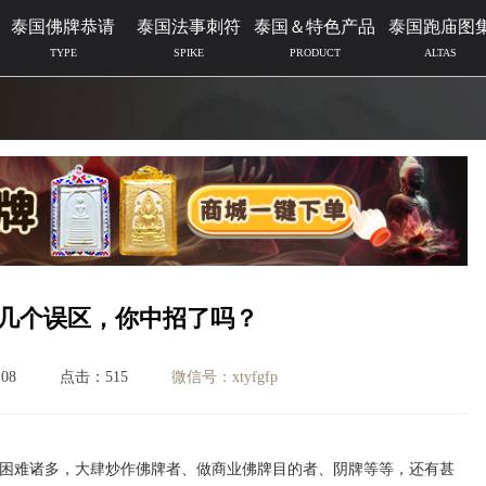
泰国佛牌恭请
泰国法事刺符
泰国＆特色产品
泰国跑庙图
TYPE
SPIKE
PRODUCT
ALTAS
几个误区，你中招了吗？
08
点击：515
微信号：xtyfgfp
困难诸多，大肆炒作佛牌者、做商业佛牌目的者、阴牌等等，还有甚