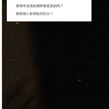
泰国寺庙请的佛牌都是真的吗？
泰国僧人称谓如何区分？