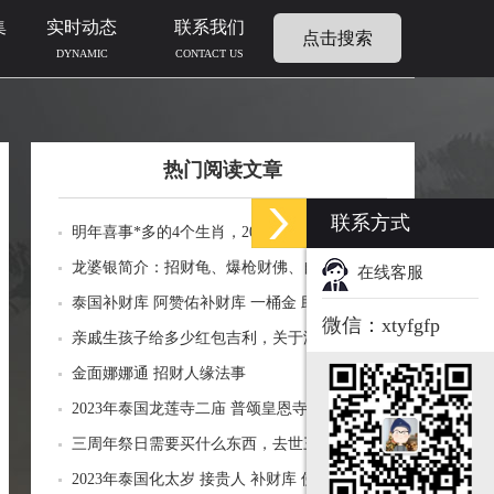
集
实时动态
联系我们
点击搜索
DYNAMIC
CONTACT US
热门阅读文章
联系方式
明年喜事*多的4个生肖，2024年什么生肖福运
临门好事连连
龙婆银简介：招财龟、爆枪财佛、自身佛牌的
在线客服
功效介绍
泰国补财库 阿赞佑补财库 一桶金 助力生意财
微信：xtyfgfp
运财富
亲戚生孩子给多少红包吉利，关于添丁份子钱
风水讲究
金面娜娜通 招财人缘法事
2023年泰国龙莲寺二庙 普颂皇恩寺化太岁 接
贵人 补财库 佛历2566年
三周年祭日需要买什么东西，去世三周年祭祀
用品风水
2023年泰国化太岁 接贵人 补财库 佛历2566年