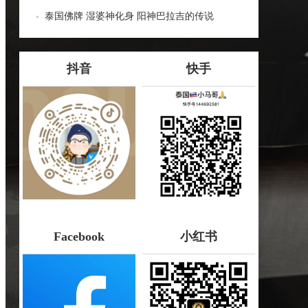
哪些种类！
泰国佛牌 湿婆神化身 阳神巴拉吉的传说
抖音
快手
Facebook
小红书