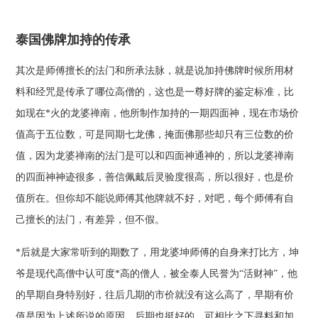
泰国佛牌加持的传承
其次是师傅擅长的法门和所承法脉，就是说加持佛牌时候所用材
料和经咒是传承了哪位高僧的，这也是一尊好牌的鉴定标准，比
如现在*火的龙婆禅南，他所制作加持的一期四面神，现在市场价
值高于五位数，可是同期七龙佛，掩面佛那些却只有三位数的价
值，因为龙婆禅南的法门是可以和四面神通神的，所以龙婆禅南
的四面神神迹很多，善信佩戴后灵验度很高，所以很好，也是价
值所在。但你却不能说师傅其他牌就不好，对吧，每个师傅有自
己擅长的法门，有差异，但不假。
*后就是大家常听到的期数了，用龙婆坤师傅的自身来打比方，坤
爷是现代高僧中认可度*高的僧人，被全泰人民誉为“活财神”，他
的早期自身特别好，往后几期的市价就没有这么高了，早期有价
值是因为上述所说的原因，后期也挺好的，可相比之下寻料和加