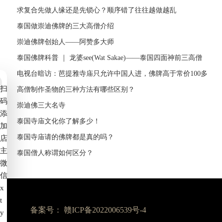
求复合先做人缘还是先锁心？顺序错了往往越做越乱
泰国做崇迪佛牌的三大高僧介绍
崇迪佛牌创始人——阿赞多大师
泰国佛牌科普 ｜ 龙婆see(Wat Sakae)——泰国四面神前三高僧
电视台暗访：芭提雅寺庙只允许中国人进，佛牌高于常价100多
扫
倍！
高僧制作圣物的三种方法有哪些区别？
码
崇迪佛三大名寺
添
泰国寺庙文化你了解多少！
加
泰国寺庙请的佛牌都是真的吗？
店
主
泰国僧人称谓如何区分？
微
信
x
t
备案号：
赣ICP备2022006539号-4
y