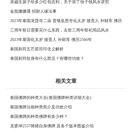
亲戚生孩子给多少红包吉利，关于添丁份子钱风水讲究
金面娜娜通 招财人缘法事
2023年泰国龙莲寺二庙 普颂皇恩寺化太岁 接贵人 补财库 佛历
2566年
三周年祭日需要买什么东西，去世三周年祭祀用品风水
2023年泰国化太岁 接贵人 补财库 佛历2566年
泰国刺符五芒星符印含义解析
泰国刺符纹身有什么禁忌？有哪些功效？
相关文章
泰国佛牌的种类大全(泰国佛牌种类详细大全)
泰国佛牌法相种类简介及功效介绍
泰国佛牌的种类佛牌有多少种？
龙婆坤2537骑猪自身佛牌 及各个版本图鉴介绍