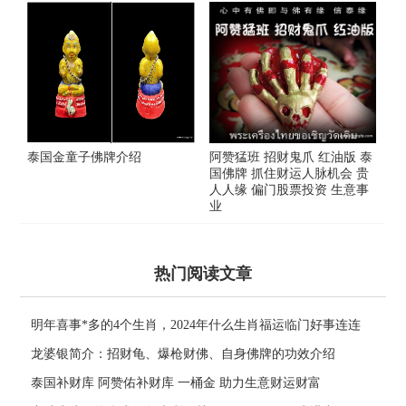
泰国金童子佛牌介绍
阿赞猛班 招财鬼爪 红油版 泰
国佛牌 抓住财运人脉机会 贵
人人缘 偏门股票投资 生意事
业
热门阅读文章
明年喜事*多的4个生肖，2024年什么生肖福运临门好事连连
龙婆银简介：招财龟、爆枪财佛、自身佛牌的功效介绍
泰国补财库 阿赞佑补财库 一桶金 助力生意财运财富