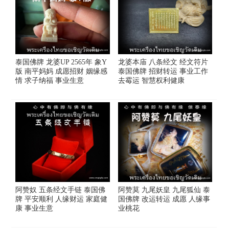
泰国佛牌 龙婆UP 2565年 象Y
龙婆本庙 八条经文 经文符片
版 南平妈妈 成愿招财 姻缘感
泰国佛牌 招财转运 事业工作
情 求子纳福 事业生意
去霉运 智慧权利健康
阿赞奴 五条经文手链 泰国佛
阿赞莫 九尾妖皇 九尾狐仙 泰
牌 平安顺利 人缘财运 家庭健
国佛牌 改运转运 成愿 人缘事
康 事业生意
业桃花