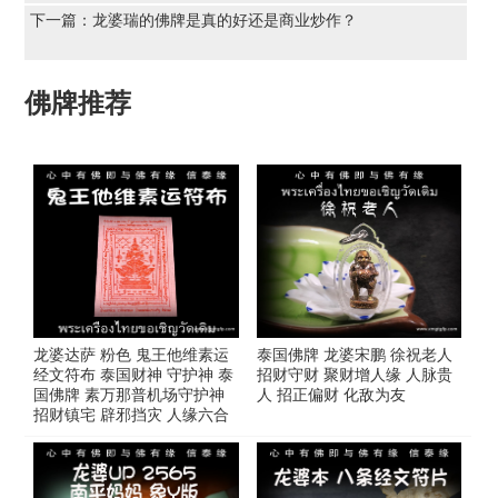
下一篇：
龙婆瑞的佛牌是真的好还是商业炒作？
佛牌推荐
龙婆达萨 粉色 鬼王他维素运
泰国佛牌 龙婆宋鹏 徐祝老人
经文符布 泰国财神 守护神 泰
招财守财 聚财增人缘 人脉贵
国佛牌 素万那普机场守护神
人 招正偏财 化敌为友
招财镇宅 辟邪挡灾 人缘六合