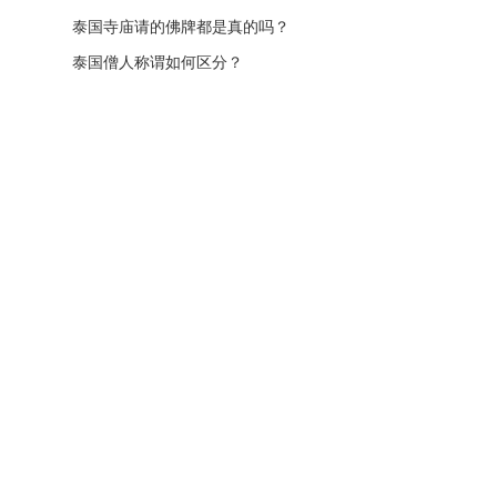
泰国寺庙请的佛牌都是真的吗？
泰国僧人称谓如何区分？