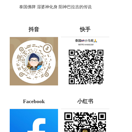
哪些种类！
泰国佛牌 湿婆神化身 阳神巴拉吉的传说
抖音
快手
Facebook
小红书