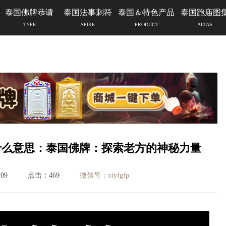
泰国佛牌恭请
泰国法事刺符
泰国＆特色产品
泰国跑庙图
TYPE
SPIKE
PRODUCT
ALTAS
什么意思：泰国佛牌：探索老方的神秘力量
09
点击：469
微信号：xtyfgfp