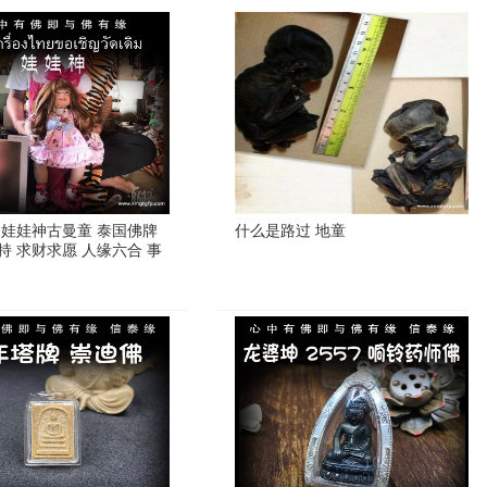
 娃娃神古曼童 泰国佛牌
什么是路过 地童
持 求财求愿 人缘六合 事