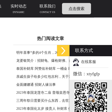
集
实时动态
联系我们
点击搜索
DYNAMIC
CONTACT US
热门阅读文章
联系方式
明年喜事*多的4个生肖，2024年什么生肖福运
临门好事连连
龙婆银简介：招财龟、爆枪财佛、自身佛牌的
在线客服
功效介绍
泰国补财库 阿赞佑补财库 一桶金 助力生意财
微信：xtyfgfp
运财富
亲戚生孩子给多少红包吉利，关于添丁份子钱
风水讲究
金面娜娜通 招财人缘法事
2023年泰国龙莲寺二庙 普颂皇恩寺化太岁 接
贵人 补财库 佛历2566年
三周年祭日需要买什么东西，去世三周年祭祀
用品风水
2023年泰国化太岁 接贵人 补财库 佛历2566年