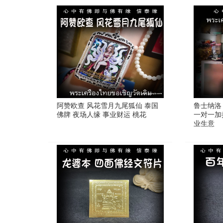
阿赞欧查 风花雪月九尾狐仙 泰国
鲁士纳洛
佛牌 夜场人缘 事业财运 桃花
一对一加
业生意