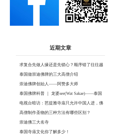
近期文章
求复合先做人缘还是先锁心？顺序错了往往越
做越乱
泰国做崇迪佛牌的三大高僧介绍
崇迪佛牌创始人——阿赞多大师
泰国佛牌科普 ｜ 龙婆see(Wat Sakae)——泰国
四面神前三高僧
电视台暗访：芭提雅寺庙只允许中国人进，佛
牌高于常价100多倍！
高僧制作圣物的三种方法有哪些区别？
崇迪佛三大名寺
泰国寺庙文化你了解多少！