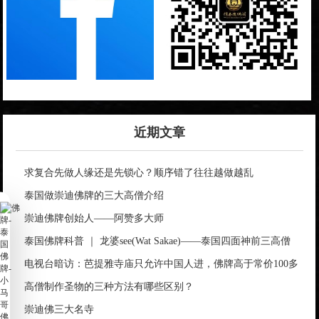
近期文章
求复合先做人缘还是先锁心？顺序错了往往越做越乱
泰国做崇迪佛牌的三大高僧介绍
崇迪佛牌创始人——阿赞多大师
泰国佛牌科普 ｜ 龙婆see(Wat Sakae)——泰国四面神前三高僧
电视台暗访：芭提雅寺庙只允许中国人进，佛牌高于常价100多
倍！
高僧制作圣物的三种方法有哪些区别？
崇迪佛三大名寺