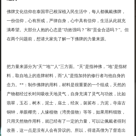
佛牌文化信仰在泰国早已根深植入民生活中，每人都佩戴佛牌，
一份信仰，心有所戒，严律自身，心中具有信仰，生活从此就充
满希望。大部分人抱的心态是“功效强吗？”和“贡金合适吗？”。但
在两个问题前，想请大家先了解一下佛牌的力量来源。
把力量来源分为“天”“地”“人”三方面。“天”是指神佛，“地”是指材
料，取自地上的造牌材料，而“人”是指加持的修行者与他自身的
念力。**：制作佛牌的用料，材料是很重要的一个组成，天然的
产物都经过长时间吸收天地灵气，自身充满了灵气与功效，比如
翡翠，玉石，树木，泥士，庙土，经灰，袈裟布，力泥，寺庙古
铜钟，单眼椰壳，人缘植物（湾类值物）等等，如果用料细致，
只用天然物作用料，就已经有了一定的力量，可以让佩戴者得到
改善，这一点是没有人会有异议的。所以，得道高僧为了督造出