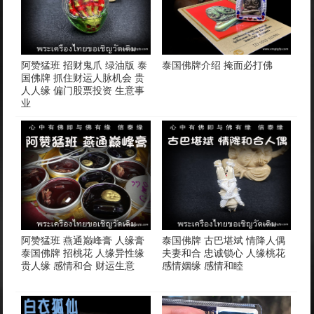
阿赞猛班 招财鬼爪 绿油版 泰
泰国佛牌介绍 掩面必打佛
国佛牌 抓住财运人脉机会 贵
人人缘 偏门股票投资 生意事
业
阿赞猛班 燕通巅峰膏 人缘膏
泰国佛牌 古巴堪斌 情降人偶
泰国佛牌 招桃花 人缘异性缘
夫妻和合 忠诚锁心 人缘桃花
贵人缘 感情和合 财运生意
感情姻缘 感情和睦