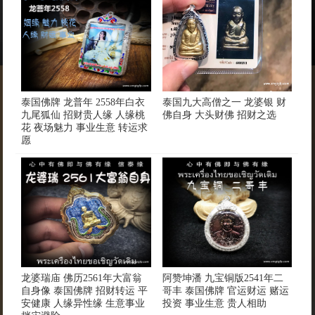
泰国佛牌 龙普年 2558年白衣
泰国九大高僧之一 龙婆银 财
九尾狐仙 招财贵人缘 人缘桃
佛自身 大头财佛 招财之选
花 夜场魅力 事业生意 转运求
愿
龙婆瑞庙 佛历2561年大富翁
阿赞坤潘 九宝铜版2541年二
自身像 泰国佛牌 招财转运 平
哥丰 泰国佛牌 官运财运 赌运
安健康 人缘异性缘 生意事业
投资 事业生意 贵人相助