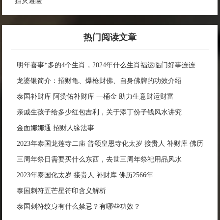
挡灾避险
热门阅读文章
明年喜事*多的4个生肖，2024年什么生肖福运临门好事连连
龙婆银简介：招财龟、爆枪财佛、自身佛牌的功效介绍
泰国补财库 阿赞佑补财库 一桶金 助力生意财运财富
亲戚生孩子给多少红包吉利，关于添丁份子钱风水讲究
金面娜娜通 招财人缘法事
2023年泰国龙莲寺二庙 普颂皇恩寺化太岁 接贵人 补财库 佛历
2566年
三周年祭日需要买什么东西，去世三周年祭祀用品风水
2023年泰国化太岁 接贵人 补财库 佛历2566年
泰国刺符五芒星符印含义解析
泰国刺符纹身有什么禁忌？有哪些功效？