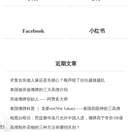
Facebook
小红书
近期文章
求复合先做人缘还是先锁心？顺序错了往往越做越乱
泰国做崇迪佛牌的三大高僧介绍
崇迪佛牌创始人——阿赞多大师
泰国佛牌科普 ｜ 龙婆see(Wat Sakae)——泰国四面神前三高僧
电视台暗访：芭提雅寺庙只允许中国人进，佛牌高于常价100多
扫
倍！
高僧制作圣物的三种方法有哪些区别？