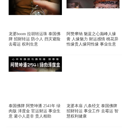
龙婆boom 拉胡转运珠 泰国佛
阿赞摩纳 魅蓝之心巅峰人缘
牌 招财转运 防小人 挡灾避险
膏 人缘魅力 财运感情 桃花异
去霉运 权利生意
性缘贵人缘同性缘 事业生意
泰国佛牌 阿赞坤潘 2541年 绿
龙婆本庙 八条经文 泰国佛牌
肉版 泽度金 官运财运 事业生
招财转运 事业工作 去霉运 智
意 避小人是非 贵人相助
慧权利健康