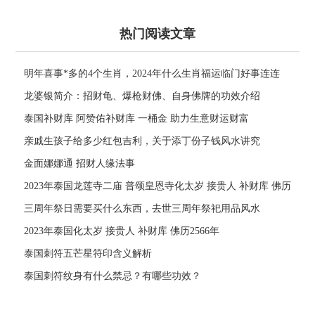
热门阅读文章
明年喜事*多的4个生肖，2024年什么生肖福运临门好事连连
龙婆银简介：招财龟、爆枪财佛、自身佛牌的功效介绍
泰国补财库 阿赞佑补财库 一桶金 助力生意财运财富
亲戚生孩子给多少红包吉利，关于添丁份子钱风水讲究
金面娜娜通 招财人缘法事
2023年泰国龙莲寺二庙 普颂皇恩寺化太岁 接贵人 补财库 佛历
2566年
三周年祭日需要买什么东西，去世三周年祭祀用品风水
2023年泰国化太岁 接贵人 补财库 佛历2566年
泰国刺符五芒星符印含义解析
泰国刺符纹身有什么禁忌？有哪些功效？