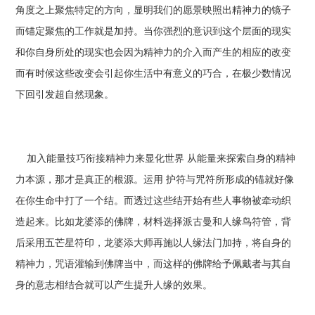
角度之上聚焦特定的方向，显明我们的愿景映照出精神力的镜子
而锚定聚焦的工作就是加持。当你强烈的意识到这个层面的现实
和你自身所处的现实也会因为精神力的介入而产生的相应的改变
而有时候这些改变会引起你生活中有意义的巧合，在极少数情况
下回引发超自然现象。
加入能量技巧衔接精神力来显化世界 从能量来探索自身的精神
力本源，那才是真正的根源。运用 护符与咒符所形成的锚就好像
在你生命中打了一个结。而透过这些结开始有些人事物被牵动织
造起来。比如龙婆添的佛牌，材料选择派古曼和人缘鸟符管，背
后采用五芒星符印，龙婆添大师再施以人缘法门加持，将自身的
精神力，咒语灌输到佛牌当中，而这样的佛牌给予佩戴者与其自
身的意志相结合就可以产生提升人缘的效果。