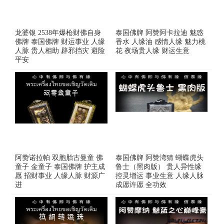
龙婆银 2538年爆枪财佛自身
泰国佛牌 阿赞阿卡拉迪 魅惑
佛牌 泰国佛牌 财运事业 人缘
香水 人缘油 感情人缘 魅力桃
人脉 贵人相助 辟邪挡灾 避险
花 夜场贵人缘 财运生意
平安
阿赞诺拉帕 双胞胎古曼童 佛
泰国佛牌 阿赞湾猜 蝴蝶虎头
童子 金童子 泰国佛牌 护主成
鲁士（黑肉版） 贵人异性缘
愿 招财事业 人缘人脉 财源广
控灵增运 事业生意 人缘人脉
进
成愿许愿 全功效