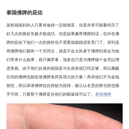
泰国佛牌的庇佑
虽然福报好的人只要肯做就一定能致富，但是亦有可能要经历了
好几次的挫折失败才能成功。但是如果佩带佛牌的话，也许在佛
牌的庇佑下他们一次的挫折也不需要就能踏进富贵门了。讲到选
用佛牌他们都有一个共同点，就是不会太执著于佛牌到底会为他
们带来什么效果，就只佩带著，顶多也只是为佛牌镶个金壳以增
进美观。由于他们自身的福报是与生俱来就已经足够，所以佩戴
任何的佛牌也能促使佛牌发挥其强大的力量！再讲他们不为金钱
烦忧，所以恭请佛牌也自然较为捨得，被公认名贵的牌当然也唾
手可得，只要那个佛牌是合他们的眼缘就可以了。
泰国佛牌