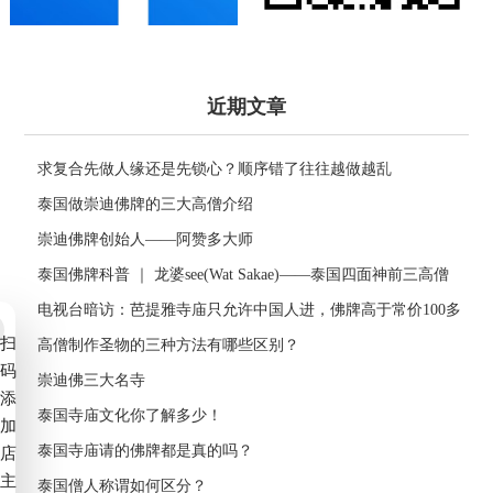
近期文章
求复合先做人缘还是先锁心？顺序错了往往越做越乱
泰国做崇迪佛牌的三大高僧介绍
崇迪佛牌创始人——阿赞多大师
泰国佛牌科普 ｜ 龙婆see(Wat Sakae)——泰国四面神前三高僧
电视台暗访：芭提雅寺庙只允许中国人进，佛牌高于常价100多
扫
倍！
高僧制作圣物的三种方法有哪些区别？
码
崇迪佛三大名寺
添
泰国寺庙文化你了解多少！
加
泰国寺庙请的佛牌都是真的吗？
店
主
泰国僧人称谓如何区分？