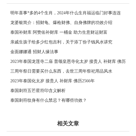
明年喜事*多的4个生肖，2024年什么生肖福运临门好事连连
龙婆银简介：招财龟、爆枪财佛、自身佛牌的功效介绍
泰国补财库 阿赞佑补财库 一桶金 助力生意财运财富
亲戚生孩子给多少红包吉利，关于添丁份子钱风水讲究
金面娜娜通 招财人缘法事
2023年泰国龙莲寺二庙 普颂皇恩寺化太岁 接贵人 补财库 佛历
2566年
三周年祭日需要买什么东西，去世三周年祭祀用品风水
2023年泰国化太岁 接贵人 补财库 佛历2566年
泰国刺符五芒星符印含义解析
泰国刺符纹身有什么禁忌？有哪些功效？
相关文章