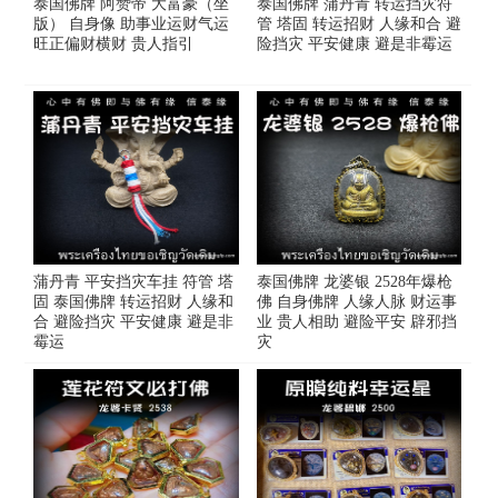
泰国佛牌 阿赞帝 大富豪（坐
泰国佛牌 蒲丹青 转运挡灾符
版） 自身像 助事业运财气运
管 塔固 转运招财 人缘和合 避
旺正偏财横财 贵人指引
险挡灾 平安健康 避是非霉运
蒲丹青 平安挡灾车挂 符管 塔
泰国佛牌 龙婆银 2528年爆枪
固 泰国佛牌 转运招财 人缘和
佛 自身佛牌 人缘人脉 财运事
合 避险挡灾 平安健康 避是非
业 贵人相助 避险平安 辟邪挡
霉运
灾