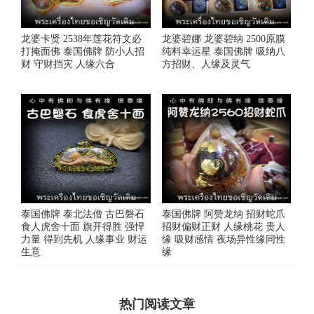
龙婆卡贤 2538年莲花符文必
龙婆碧娜 龙婆碧纳 2500原膜
打掩面佛 泰国佛牌 防小人招
纯料幸运‬星 泰国佛牌 吸纳八
财 守财挡灾 人缘六合
方招‬财、人缘及灵‬气
泰国佛牌 泰北法僧 古巴磐石
泰国佛牌 阿赞龙纳 招财蛇爪
食人虎舍十面 旗开得胜 强悍
招财偏财正财 人缘桃花 贵人
力量 得到先机 人缘事业 财运
缘 吸财感情 夜场异性缘同性
生意
缘
热门阅读文章