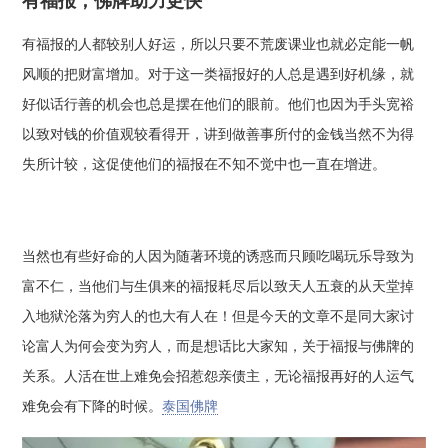
有福报，佛牌助力更快
有福报的人都较别人好运，所以只要不荒废课业也就必定能一帆
风顺的把财富增加。对于这一类福报好的人总是遇到好机缘，就
好似话行善的机会也总是摆在他们的眼前。他们也因为手头宽裕
以致对钱的价值观较看得开，讲到做善事所付的金钱当然不为得
失所计较，这促使他们的福报在不知不觉中也一直在增进。
当然也有些好命的人因为随著环境的诱惑而只顾吃喝玩乐导致为
富不仁，当他们与生俱来的福报耗尽后以致天人五衰的从天堂掉
入地狱沦落为穷人的也大有人在！但是今天的文章不是同大家讨
论富人为何会变为穷人，而是想话比大家知，关于福报与佛牌的
关系。人活在世上难免会招惹怨亲债主，无论福报再好的人运气
难免会有下降的时候。
泰国佛牌