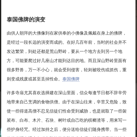
泰国佛牌的演变
由供人朝拜的大佛像到在家供奉的小佛像及佩戴在身上的佛牌，
是经过一段长远的演变而成的。在好几百年前，当时的社会并不
发达繁荣，到处还都是荒山野岭，要从一个地方去到另一个地
方，可能要爬过好几座山才能到达目的地。而且深山野岭里面有
很多野兽，万一不小心，就会受到侵害，轻则被咬伤或抓伤，重
则变成残废或甚至丢掉性命。
泰国佛牌
许多寺庙尤其喜欢选择建在深山里面，信众每逢节日都不辞辛劳
地带来自己烹调的食物供僧。由于在深山往来，辛苦又危险，致
使一些得道高僧不忍见信徒们性命受到威胁，也是就取了一些袈
裟布、白布、木片、石块、树叶或自己吃的槟榔渣等，用来写一
些护身经咒。经过加持之后，便分送给信徒们随身携带。当一些