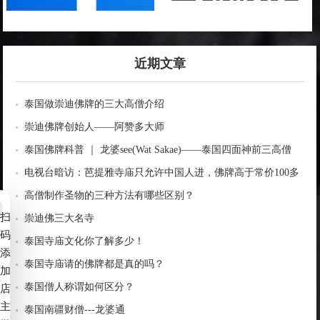
近期文章
泰国做崇迪佛牌的三大高僧介绍
崇迪佛牌创始人——阿赞多大师
泰国佛牌科普 ｜ 龙婆see(Wat Sakae)——泰国四面神前三高僧
电视台暗访：芭提雅寺庙只允许中国人进，佛牌高于常价100多
倍！
高僧制作圣物的三种方法有哪些区别？
扫
崇迪佛三大名寺
码
泰国寺庙文化你了解多少！
添
泰国寺庙请的佛牌都是真的吗？
加
泰国僧人称谓如何区分？
店
主
泰国南疆财僧---龙婆通