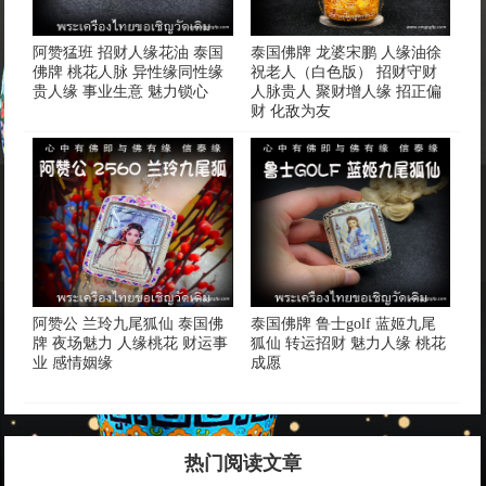
阿赞猛班 招财人缘花油 泰国
泰国佛牌 龙婆宋鹏 人缘油徐
佛牌 桃花人脉 异性缘同性缘
祝老人（白色版） 招财守财
贵人缘 事业生意 魅力锁心
人脉贵人 聚财增人缘 招正偏
财 化敌为友
阿赞公 兰玲九尾狐仙 泰国佛
泰国佛牌 鲁士golf 蓝姬九尾
牌 夜场魅力 人缘桃花 财运事
狐仙 转运招财 魅力人缘 桃花
业 感情姻缘
成愿
热门阅读文章