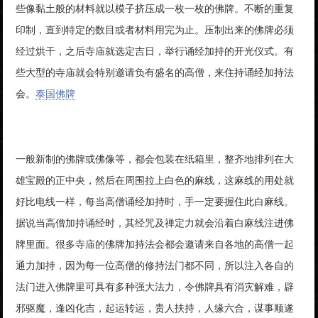
些像黏土般的材料就以模子挤压成一枚一枚的佛牌。不断的重复
印制，直到特定的数目或者材料用完为止。压制出来的佛牌必须
经过烘干，之后寺庙就选定吉日，举行诵经加持的开光仪式。有
些大型的寺庙就会特别邀请负有盛名的高僧，来住持诵经加持法
会。
泰国佛牌
一般新制的佛牌或佛像等，都会包装在纸箱里，整齐地排列在大
雄宝殿的正中央，然后在周围拉上白色的麻线，这麻线的用处就
好比电线一样，每当高僧诵经加持时，手一定要握住此白麻线。
据说当高僧加持诵经时，其经咒及禅定力就会沿着白麻线注进佛
牌里面。很多寺庙的佛牌加持法会都会邀请来自各地的高僧一起
通力加持，因为每一位高僧的修持法门都不同，所以注入各自的
法门进入佛牌里可具有多种强大法力，令佛牌具有消灾解难，辟
邪驱魔，逢凶化吉，起运转运，贵人扶持，人缘六合，谋事顺遂