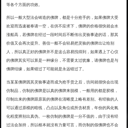
等各个方面的功效。
所以一般大型法会铸造的佛牌，都是十分抢手的，如果佛牌大受
欢迎而迅速被奉请一空，在供不应求下，佛牌的价格很快就会水
涨船高，若佛牌在经过一段时间后不断传出灵验事迹的话，那其
价值又会再次提升。善信一般不会轻易把灵验的佛牌出让给别
人，所以真正好的佛牌并不是这么容易找得到，如果遇上了心仪
的佛牌其实可以算是一种缘分，不需要太过犹豫，请佛牌也是与
佛牌结缘，如果错过了可能就是永远错过了。
当某某佛牌因其灵验事迹而成为抢手货之后，坊间就很快会出现
仿制品，仿制的佛牌是以真的佛牌来脱模，一般用的都是胶模，
印制出来的佛牌跟原装的佛牌在清晰度上略有差别。有经验的人
可以通过原模的暗线，凸点以及角位或所含材质，年份的风化氧
化程度辨别出真伪。一枚仿制的佛牌是一分不值的，由于没有经
过法会加持，所以根本就没有力量可言，而仿制的假佛牌也不会