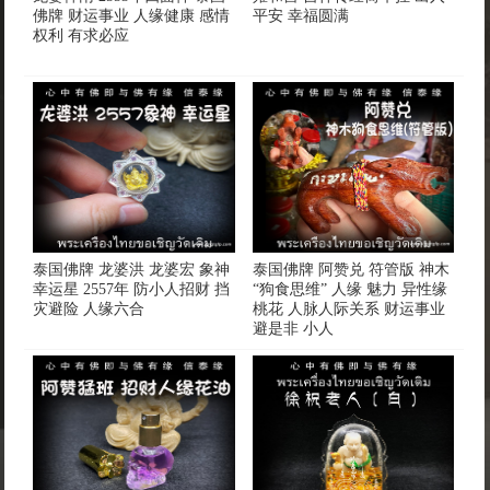
佛牌 财运事业 人缘健康 感情
平安 幸福圆满
权利 有求必应
泰国佛牌 龙婆洪 龙婆宏 象神
泰国佛牌 阿赞兑 符管版 神木
幸运星 2557年 防小人招财 挡
“狗食思维” 人缘 魅力 异性缘
灾避险 人缘六合
桃花 人脉人际关系 财运事业
避是非 小人