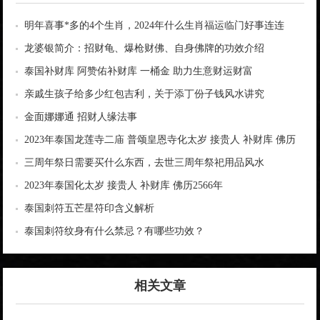
明年喜事*多的4个生肖，2024年什么生肖福运临门好事连连
龙婆银简介：招财龟、爆枪财佛、自身佛牌的功效介绍
泰国补财库 阿赞佑补财库 一桶金 助力生意财运财富
亲戚生孩子给多少红包吉利，关于添丁份子钱风水讲究
金面娜娜通 招财人缘法事
2023年泰国龙莲寺二庙 普颂皇恩寺化太岁 接贵人 补财库 佛历
2566年
三周年祭日需要买什么东西，去世三周年祭祀用品风水
2023年泰国化太岁 接贵人 补财库 佛历2566年
泰国刺符五芒星符印含义解析
泰国刺符纹身有什么禁忌？有哪些功效？
相关文章