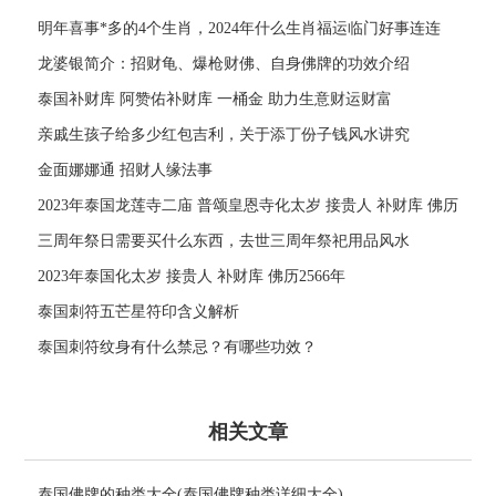
明年喜事*多的4个生肖，2024年什么生肖福运临门好事连连
龙婆银简介：招财龟、爆枪财佛、自身佛牌的功效介绍
泰国补财库 阿赞佑补财库 一桶金 助力生意财运财富
亲戚生孩子给多少红包吉利，关于添丁份子钱风水讲究
金面娜娜通 招财人缘法事
2023年泰国龙莲寺二庙 普颂皇恩寺化太岁 接贵人 补财库 佛历
2566年
三周年祭日需要买什么东西，去世三周年祭祀用品风水
2023年泰国化太岁 接贵人 补财库 佛历2566年
泰国刺符五芒星符印含义解析
泰国刺符纹身有什么禁忌？有哪些功效？
相关文章
泰国佛牌的种类大全(泰国佛牌种类详细大全)