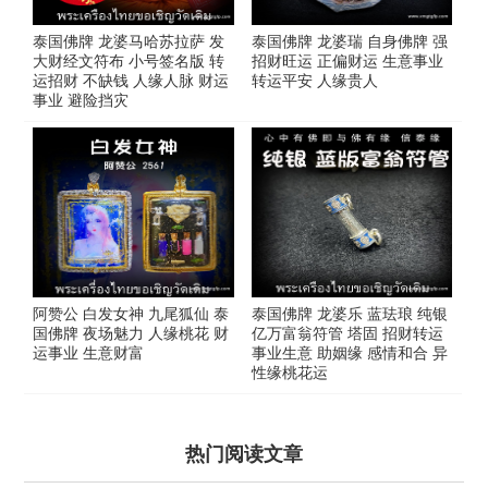
泰国佛牌 龙婆马哈苏拉萨 发
泰国佛牌 龙婆瑞 自身佛牌 强
大财经文符布 小号签名版 转
招财旺运 正偏财运 生意事业
运招财 不缺钱 人缘人脉 财运
转运平安 人缘贵人
事业 避险挡灾
阿赞公 白发女神 九尾狐仙 泰
泰国佛牌 龙婆乐 蓝珐琅 纯银
国佛牌 夜场魅力 人缘桃花 财
亿万富翁符管 塔固 招财转运
运事业 生意财富
事业生意 助姻缘 感情和合 异
性缘桃花运
热门阅读文章