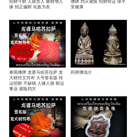
招财守财 人脉贵人 聚财增人
佛牌 挡灾避险 招财转运 保平
缘 招正偏财 化敌为友
安健康
泰国佛牌 龙婆马哈苏拉萨 发
药师佛浅介
大财经文符布 大号签名版 转
运招财 不缺钱 人缘人脉 财运
事业 避险挡灾