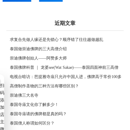
近期文章
求复合先做人缘还是先锁心？顺序错了往往越做越乱
泰国做崇迪佛牌的三大高僧介绍
崇迪佛牌创始人——阿赞多大师
泰国佛牌科普 ｜ 龙婆see(Wat Sakae)——泰国四面神前三高僧
电视台暗访：芭提雅寺庙只允许中国人进，佛牌高于常价100多
扫
倍！
高僧制作圣物的三种方法有哪些区别？
码
崇迪佛三大名寺
添
泰国寺庙文化你了解多少！
加
泰国寺庙请的佛牌都是真的吗？
店
主
泰国僧人称谓如何区分？
微