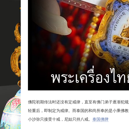
佛陀初期传法时还没有定戒律，直至有佛门弟子逐渐犯规
轻重后，即制定为戒律。而泰国的和尚所奉的是小乘佛教
小沙弥只接受十戒，尼姑只持八戒。
泰国佛牌