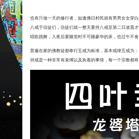
也有只做一天的修行者，如逢佛日村民就有男男女女穿白
八戒于信徒们，信徒们就一整天要持八戒至第二日凌晨才
唱歌跳舞，入夜后要睡觉时不可睡豪华的床，也过午不食
普遍在家的佛教徒都奉行五戒为标准，基本戒律五戒为：1.不杀
持戒是一种非常有束缚以及执着的事情，每一个宗教都有