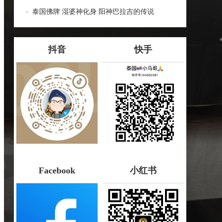
哪些种类！
泰国佛牌 湿婆神化身 阳神巴拉吉的传说
抖音
快手
Facebook
小红书