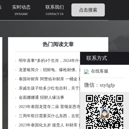
集
实时动态
联系我们
点击搜索
DYNAMIC
CONTACT US
热门阅读文章
联系方式
明年喜事*多的4个生肖，2024年什么生肖福运
临门好事连连
龙婆银简介：招财龟、爆枪财佛、自身佛牌的
在线客服
功效介绍
泰国补财库 阿赞佑补财库 一桶金 助力生意财
微信：xtyfgfp
运财富
亲戚生孩子给多少红包吉利，关于添丁份子钱
风水讲究
金面娜娜通 招财人缘法事
2023年泰国龙莲寺二庙 普颂皇恩寺化太岁 接
贵人 补财库 佛历2566年
三周年祭日需要买什么东西，去世三周年祭祀
用品风水
2023年泰国化太岁 接贵人 补财库 佛历2566年