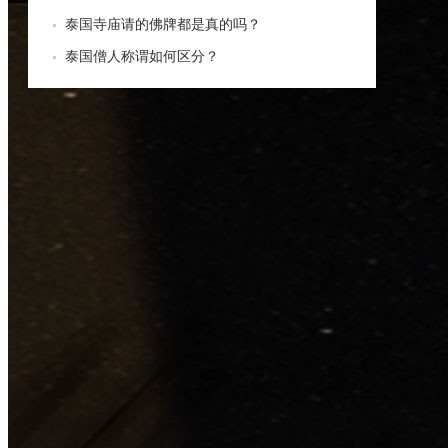
泰国寺庙请的佛牌都是真的吗？
泰国僧人称谓如何区分？