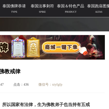
泰国佛牌恭请
泰国法事刺符
泰国＆特色产品
泰国跑庙图
TYPE
SPIKE
PRODUCT
ALTAS
佛教戒律
47
点击：436
微信号：xtyfgfp
。所以国家有法律，生为佛教弟子也当持有五戒