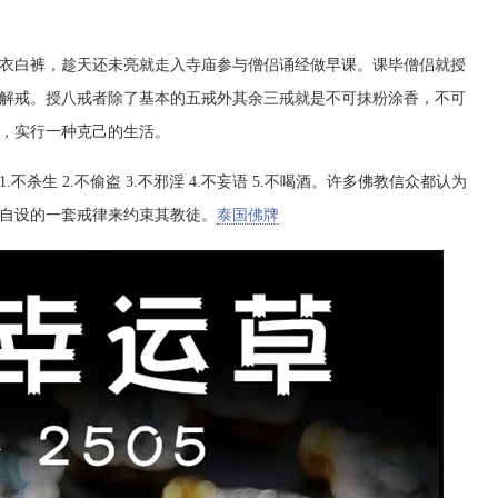
衣白裤，趁天还未亮就走入寺庙参与僧侣诵经做早课。课毕僧侣就授
解戒。授八戒者除了基本的五戒外其余三戒就是不可抹粉涂香，不可
，实行一种克己的生活。
生 2.不偷盗 3.不邪淫 4.不妄语 5.不喝酒。许多佛教信众都认为
自设的一套戒律来约束其教徒。
泰国佛牌