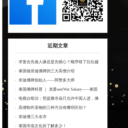
近期文章
求复合先做人缘还是先锁心？顺序错了往往越
做越乱
泰国做崇迪佛牌的三大高僧介绍
崇迪佛牌创始人——阿赞多大师
泰国佛牌科普 ｜ 龙婆see(Wat Sakae)——泰国
四面神前三高僧
电视台暗访：芭提雅寺庙只允许中国人进，佛
牌高于常价100多倍！
高僧制作圣物的三种方法有哪些区别？
崇迪佛三大名寺
泰国寺庙文化你了解多少！