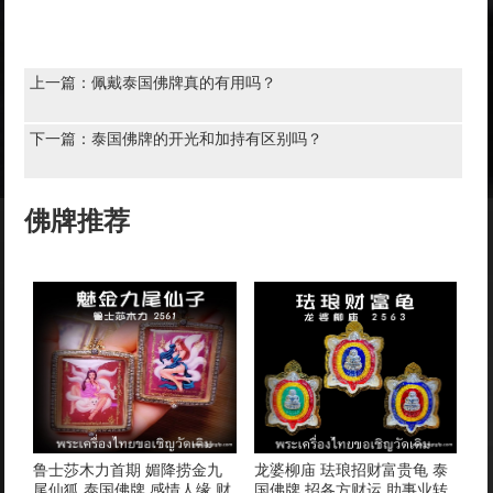
上一篇：
佩戴泰国佛牌真的有用吗？
下一篇：
泰国佛牌的开光和加持有区别吗？
佛牌推荐
鲁士莎木力首期 媚降捞金九
龙婆柳庙 珐琅招财富贵龟 泰
尾仙狐 泰国佛牌 感情人缘 财
国佛牌 招各方财运 助事业转