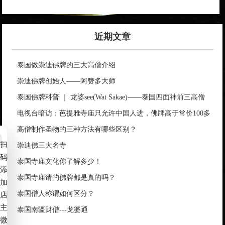
近期文章
泰国做崇迪佛牌的三大高僧介绍
崇迪佛牌创始人——阿赞多大师
泰国佛牌科普 ｜ 龙婆see(Wat Sakae)——泰国四面神前三高僧
电视台暗访：芭提雅寺庙只允许中国人进，佛牌高于常价100多
倍！
高僧制作圣物的三种方法有哪些区别？
扫
崇迪佛三大名寺
码
泰国寺庙文化你了解多少！
添
泰国寺庙请的佛牌都是真的吗？
加
泰国僧人称谓如何区分？
店
主
泰国南疆财僧---龙婆通
微