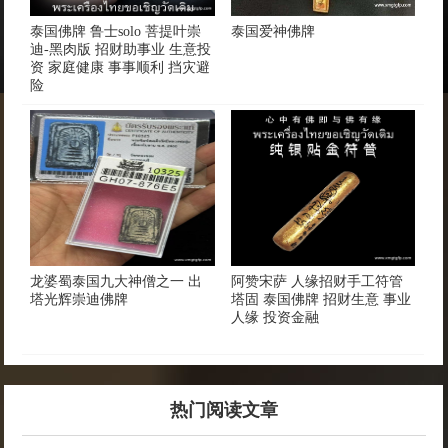
泰国佛牌 鲁士solo 菩提叶崇
泰国爱神佛牌
迪-黑肉版 招财助事业 生意投
资 家庭健康 事事顺利 挡灾避
险
龙婆蜀泰国九大神僧之一 出
阿赞宋萨 人缘招财手工符管
塔光辉崇迪佛牌
塔固 泰国佛牌 招财生意 事业
人缘 投资金融
热门阅读文章