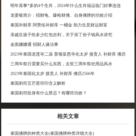
明年喜事*多的4个生肖，2024年什么生肖福运临门好事连连
龙婆银简介：招财龟、爆枪财佛、自身佛牌的功效介绍
泰国补财库 阿赞佑补财库 一桶金 助力生意财运财富
亲戚生孩子给多少红包吉利，关于添丁份子钱风水讲究
金面娜娜通 招财人缘法事
2023年泰国龙莲寺二庙 普颂皇恩寺化太岁 接贵人 补财库 佛历
2566年
三周年祭日需要买什么东西，去世三周年祭祀用品风水
2023年泰国化太岁 接贵人 补财库 佛历2566年
泰国刺符五芒星符印含义解析
泰国刺符纹身有什么禁忌？有哪些功效？
相关文章
泰国佛牌的种类大全(泰国佛牌种类详细大全)