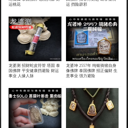
运桃花
运 挡险辟邪
龙婆测 招财蛇皮符管 塔固 泰
龙婆坤 2557年 纯银骑猪自身
国佛牌 平安健康挡避险 财运
像佛牌 泰国佛牌 招正偏财 生
事业 人缘人脉
意事业 强力避险