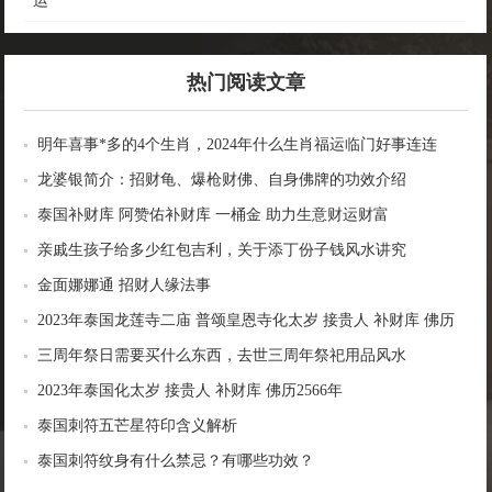
运
热门阅读文章
明年喜事*多的4个生肖，2024年什么生肖福运临门好事连连
龙婆银简介：招财龟、爆枪财佛、自身佛牌的功效介绍
泰国补财库 阿赞佑补财库 一桶金 助力生意财运财富
亲戚生孩子给多少红包吉利，关于添丁份子钱风水讲究
金面娜娜通 招财人缘法事
2023年泰国龙莲寺二庙 普颂皇恩寺化太岁 接贵人 补财库 佛历
2566年
三周年祭日需要买什么东西，去世三周年祭祀用品风水
2023年泰国化太岁 接贵人 补财库 佛历2566年
泰国刺符五芒星符印含义解析
泰国刺符纹身有什么禁忌？有哪些功效？