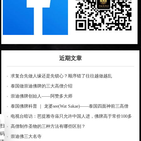
近期文章
求复合先做人缘还是先锁心？顺序错了往往越做越乱
泰国做崇迪佛牌的三大高僧介绍
崇迪佛牌创始人——阿赞多大师
泰国佛牌科普 ｜ 龙婆see(Wat Sakae)——泰国四面神前三高僧
电视台暗访：芭提雅寺庙只允许中国人进，佛牌高于常价100多
扫
倍！
高僧制作圣物的三种方法有哪些区别？
码
崇迪佛三大名寺