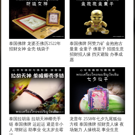
泰国佛牌 龙婆丕佛历2522年
泰国佛牌 阿赞力矿 金抱抱古
招财女神 金壳 钱袋子
曼童 金童子 佛童子 招揽生意
招财招人缘 挡灾避险 办事成
愿
泰国拉胡庙 拉胡天神椰壳手
龙普年 2558年七夕九尾狐仙
链 泰国佛牌 运起运 避是非小
方模 泰国佛牌 招财贵人缘 夜
人 增财运 助事业 化太岁去霉
场魅力 人缘桃花 事业生意