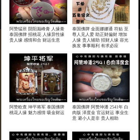
阿赞猛班 阴阳巅峰膏 人缘膏
泰国佛牌 金面娜娜通 符贴 至‌
泰国佛牌 招桃花 人缘异性缘
尊人见‌人爱 ‌助正财偏财 ‌增‌加
贵人缘 感情和合 财运生意
人缘 ‌贵人辅‌助 招财‌人缘 ‌容光‌
换发 事事‌顺利 ‌有求必应
阿赞欧查 坤平将军 泰国佛牌
泰国佛牌 阿赞坤潘 2541年 白
桃花人缘 魅力感情 吸金财运
肉版 泽度金 官运财运 事业生
意 避小人是非 贵人相助