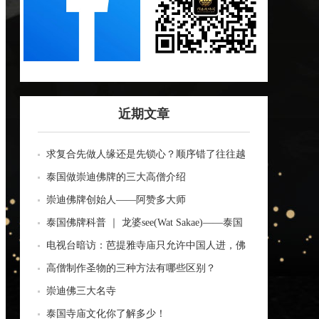
近期文章
求复合先做人缘还是先锁心？顺序错了往往越
做越乱
泰国做崇迪佛牌的三大高僧介绍
崇迪佛牌创始人——阿赞多大师
泰国佛牌科普 ｜ 龙婆see(Wat Sakae)——泰国
四面神前三高僧
电视台暗访：芭提雅寺庙只允许中国人进，佛
牌高于常价100多倍！
高僧制作圣物的三种方法有哪些区别？
崇迪佛三大名寺
泰国寺庙文化你了解多少！