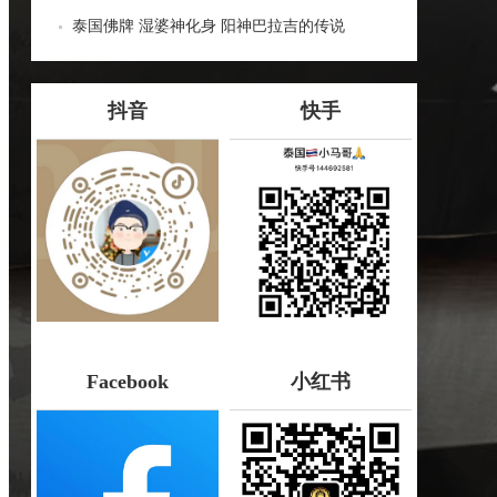
哪些种类！
泰国佛牌 湿婆神化身 阳神巴拉吉的传说
抖音
快手
Facebook
小红书