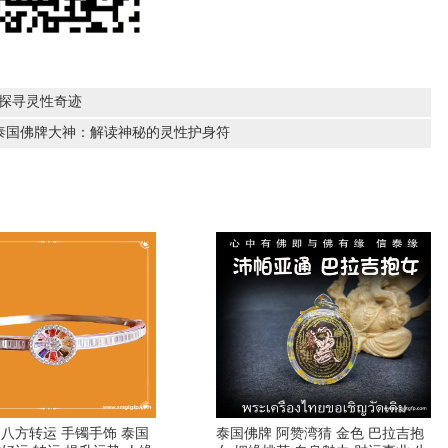
：探寻灵性奇迹
：泰国佛牌大神：解读神秘的灵性护身符
 八方转运 手镯手饰 泰国
泰国佛牌 阿赞湾猜 金色 巴拉吉抱