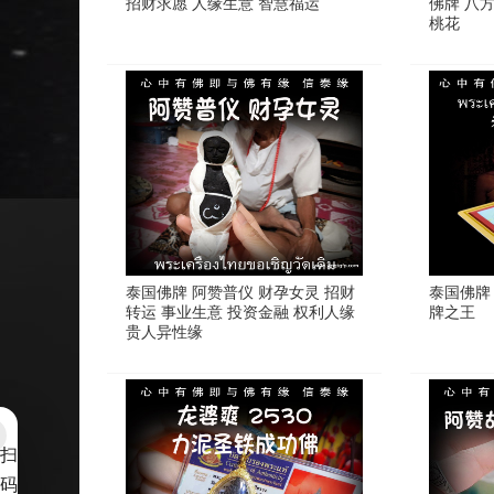
招财求愿 人缘生意 智慧福运
佛牌 八方
桃花
泰国佛牌 阿赞普仪 财孕女灵 招财
泰国佛牌 
转运 事业生意 投资金融 权利人缘
牌之王
贵人异性缘
扫
码