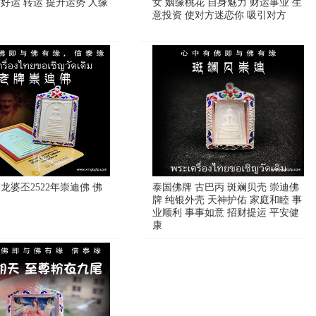
好运 转运 提升运势 人缘
女 姻缘桃花 自身魅力 财运事业 生
意投资 使对方迷恋你 吸引对方
龙婆丕2522年崇迪佛 佛
泰国佛牌 古巴丙 斑斓贝壳 崇迪佛
牌 纯银外壳 天神护佑 家庭和睦 事
业顺利 事事如意 招财提运 平安健
康