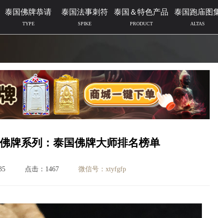
泰国佛牌恭请
泰国法事刺符
泰国＆特色产品
泰国跑庙图
TYPE
SPIKE
PRODUCT
ALTAS
国佛牌系列：泰国佛牌大师排名榜单
35
点击：1467
微信号：xtyfgfp