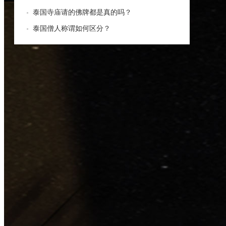
泰国寺庙请的佛牌都是真的吗？
泰国僧人称谓如何区分？