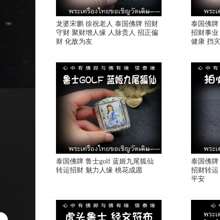
龙婆宋鹏 徐祝老人 泰国佛牌 招财
泰国佛牌 
守财 聚财增人缘 人脉贵人 招正偏
招财事业
财 化敌为友
健康 挡
泰国佛牌 鲁士golf 蓝姬九尾狐仙
泰国佛牌
转运招财 魅力人缘 桃花成愿
招财转运
平安