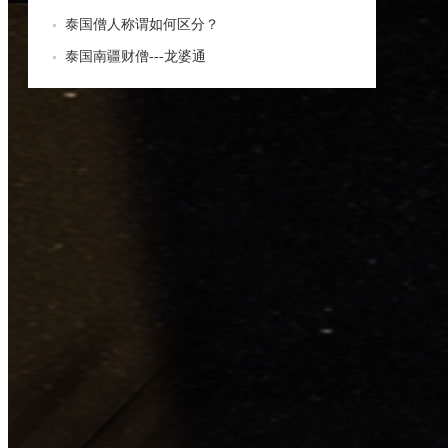
泰国僧人称谓如何区分？
泰国南疆财僧---龙婆通