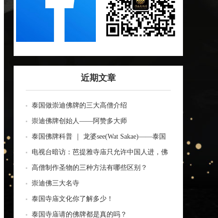
近期文章
泰国做崇迪佛牌的三大高僧介绍
崇迪佛牌创始人——阿赞多大师
泰国佛牌科普 ｜ 龙婆see(Wat Sakae)——泰国
四面神前三高僧
电视台暗访：芭提雅寺庙只允许中国人进，佛
牌高于常价100多倍！
高僧制作圣物的三种方法有哪些区别？
崇迪佛三大名寺
泰国寺庙文化你了解多少！
泰国寺庙请的佛牌都是真的吗？