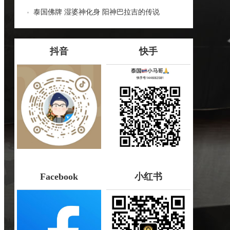
哪些种类！
泰国佛牌 湿婆神化身 阳神巴拉吉的传说
抖音
快手
Facebook
小红书