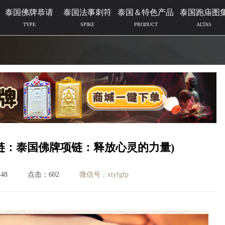
泰国佛牌恭请
泰国法事刺符
泰国＆特色产品
泰国跑庙图
TYPE
SPIKE
PRODUCT
ALTAS
链：泰国佛牌项链：释放心灵的力量)
48
点击：602
微信号：xtyfgfp