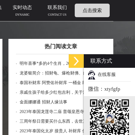
集
实时动态
联系我们
点击搜索
DYNAMIC
CONTACT US
热门阅读文章
联系方式
明年喜事*多的4个生肖，2024年什么生肖福运
临门好事连连
龙婆银简介：招财龟、爆枪财佛、自身佛牌的
在线客服
功效介绍
泰国补财库 阿赞佑补财库 一桶金 助力生意财
微信：xtyfgfp
运财富
亲戚生孩子给多少红包吉利，关于添丁份子钱
风水讲究
金面娜娜通 招财人缘法事
2023年泰国龙莲寺二庙 普颂皇恩寺化太岁 接
贵人 补财库 佛历2566年
三周年祭日需要买什么东西，去世三周年祭祀
用品风水
2023年泰国化太岁 接贵人 补财库 佛历2566年