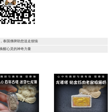
佑，泰国佛牌助您送走烦恼
，唤醒心灵的神奇力量