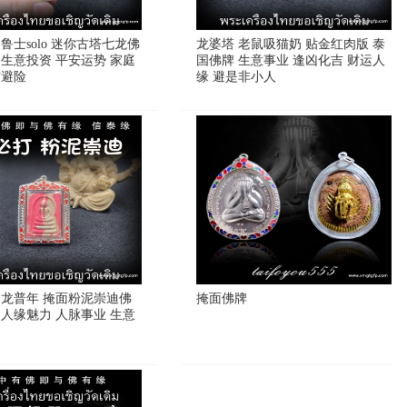
鲁士solo 迷你古塔七龙佛
龙婆塔 老鼠吸猫奶 贴金红肉版 泰
 生意投资 平安运势 家庭
国佛牌 生意事业 逢凶化吉 财运人
灾避险
缘 避是非小人
 龙普年 掩面粉泥崇迪佛
掩面佛牌
 人缘魅力 人脉事业 生意