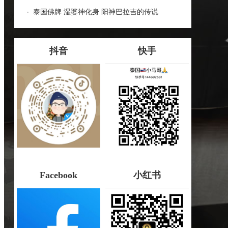
哪些种类！
泰国佛牌 湿婆神化身 阳神巴拉吉的传说
抖音
快手
Facebook
小红书