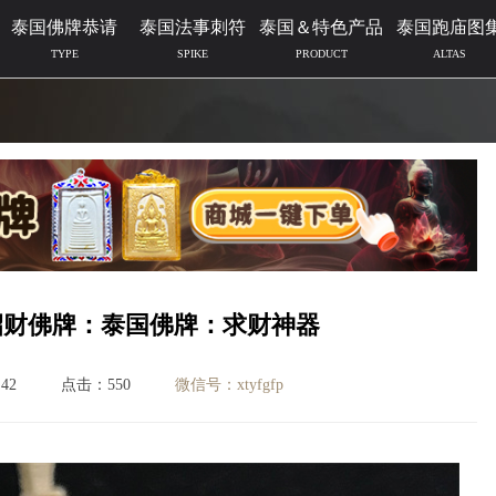
泰国佛牌恭请
泰国法事刺符
泰国＆特色产品
泰国跑庙图
TYPE
SPIKE
PRODUCT
ALTAS
招财佛牌：泰国佛牌：求财神器
42
点击：550
微信号：xtyfgfp