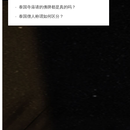
泰国寺庙请的佛牌都是真的吗？
泰国僧人称谓如何区分？