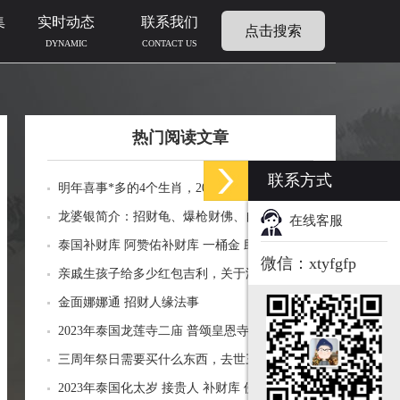
集
实时动态
联系我们
点击搜索
DYNAMIC
CONTACT US
热门阅读文章
联系方式
明年喜事*多的4个生肖，2024年什么生肖福运
临门好事连连
龙婆银简介：招财龟、爆枪财佛、自身佛牌的
在线客服
功效介绍
泰国补财库 阿赞佑补财库 一桶金 助力生意财
微信：xtyfgfp
运财富
亲戚生孩子给多少红包吉利，关于添丁份子钱
风水讲究
金面娜娜通 招财人缘法事
2023年泰国龙莲寺二庙 普颂皇恩寺化太岁 接
贵人 补财库 佛历2566年
三周年祭日需要买什么东西，去世三周年祭祀
用品风水
2023年泰国化太岁 接贵人 补财库 佛历2566年