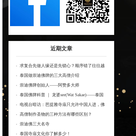
近期文章
求复合先做人缘还是先锁心？顺序错了往往越
做越乱
泰国做崇迪佛牌的三大高僧介绍
崇迪佛牌创始人——阿赞多大师
泰国佛牌科普 ｜ 龙婆see(Wat Sakae)——泰国
四面神前三高僧
电视台暗访：芭提雅寺庙只允许中国人进，佛
牌高于常价100多倍！
高僧制作圣物的三种方法有哪些区别？
崇迪佛三大名寺
泰国寺庙文化你了解多少！