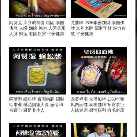
阿赞兑 库齐威符管 塔固 泰国
龙婆咪 2536年善加财 泰国佛
佛牌 人缘 姻缘 魅力 人际关系
牌 30年老牌 招财守财 魅力智
人脉 财运 避险挡灾 平安健康
慧 平安健康
阿赞湿 蜈蚣牌 泰国佛牌 招财
龙婆禅南 众僧加持 2560年骑
助事业 桃花姻缘人缘 感情和
凤四面佛 泰国佛牌 招财事业
合锁心 避是非小人
人缘健康 感情权利 有求必应