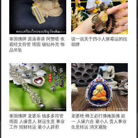
泰国佛牌 原庙恭请 阿赞喷 依
说一说关于挡小人驱霉运的拉
霸经文符管 塔固 镶钻外壳 饰
胡牌
品吊坠
泰国佛牌 龙婆乐 钱多多符管
龙婆绝 蜂王必打佛掩面佛 款
塔固 人缘贵人 财运生意 事业
一 人缘六合 避小人 贵人事业
工作 招财转运 避小人辟邪
生意转运 消灾避险