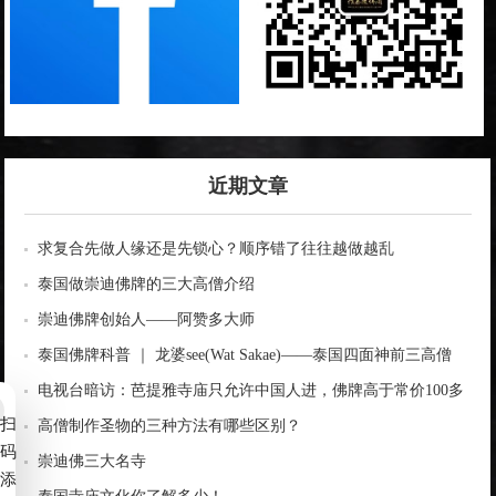
近期文章
求复合先做人缘还是先锁心？顺序错了往往越做越乱
泰国做崇迪佛牌的三大高僧介绍
崇迪佛牌创始人——阿赞多大师
泰国佛牌科普 ｜ 龙婆see(Wat Sakae)——泰国四面神前三高僧
电视台暗访：芭提雅寺庙只允许中国人进，佛牌高于常价100多
扫
倍！
高僧制作圣物的三种方法有哪些区别？
码
崇迪佛三大名寺
添