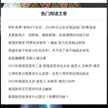
热门阅读文章
明年喜事*多的4个生肖，2024年什么生肖福运临门好事连连
龙婆银简介：招财龟、爆枪财佛、自身佛牌的功效介绍
泰国补财库 阿赞佑补财库 一桶金 助力生意财运财富
亲戚生孩子给多少红包吉利，关于添丁份子钱风水讲究
金面娜娜通 招财人缘法事
2023年泰国龙莲寺二庙 普颂皇恩寺化太岁 接贵人 补财库 佛历
2566年
三周年祭日需要买什么东西，去世三周年祭祀用品风水
2023年泰国化太岁 接贵人 补财库 佛历2566年
泰国刺符五芒星符印含义解析
泰国刺符纹身有什么禁忌？有哪些功效？