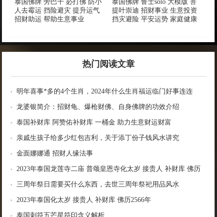
泰国佛牌 旁巴干 必打佛 防小
泰国佛牌 鲁士solo 大模版 菩
人去霉运 挡险避灾 提升运气
提叶崇迪 招财事业 生意投资
招财助运 帮助生意事业
挡灾避险 平安运势 家庭健康
热门阅读文章
明年喜事*多的4个生肖，2024年什么生肖福运临门好事连连
龙婆银简介：招财龟、爆枪财佛、自身佛牌的功效介绍
泰国补财库 阿赞佑补财库 一桶金 助力生意财运财富
亲戚生孩子给多少红包吉利，关于添丁份子钱风水讲究
金面娜娜通 招财人缘法事
2023年泰国龙莲寺二庙 普颂皇恩寺化太岁 接贵人 补财库 佛历
2566年
三周年祭日需要买什么东西，去世三周年祭祀用品风水
2023年泰国化太岁 接贵人 补财库 佛历2566年
泰国刺符五芒星符印含义解析