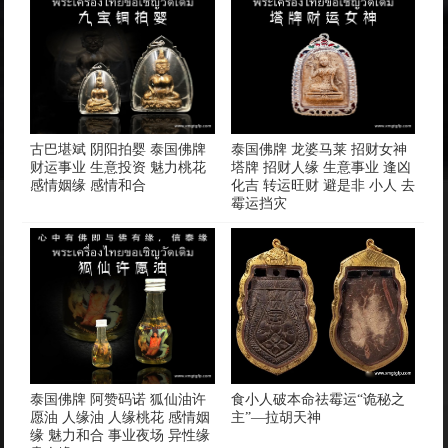
古巴堪斌 阴阳拍婴 泰国佛牌
泰国佛牌 龙婆马莱 招财女神
财运事业 生意投资 魅力桃花
塔牌 招财人缘 生意事业 逢凶
感情姻缘 感情和合
化吉 转运旺财 避是非 小人 去
霉运挡灾
泰国佛牌 阿赞码诺 狐仙油许
食小人破本命祛霉运“诡秘之
愿油 人缘油 人缘桃花 感情姻
主”—拉胡天神
缘 魅力和合 事业夜场 异性缘