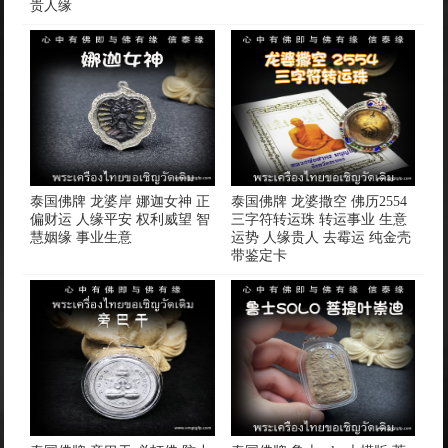
贵人缘
泰国佛牌 龙婆岸 娜迦女神 正
泰国佛牌 龙婆撒空 佛历2554
偏财运 人缘平安 权利威望 智
三字符转运珠 转运事业 生意
慧姻缘 事业生意
运势 人缘贵人 去霉运 纯金壳
带鉴定卡