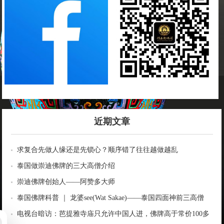
近期文章
求复合先做人缘还是先锁心？顺序错了往往越做越乱
泰国做崇迪佛牌的三大高僧介绍
崇迪佛牌创始人——阿赞多大师
泰国佛牌科普 ｜ 龙婆see(Wat Sakae)——泰国四面神前三高僧
电视台暗访：芭提雅寺庙只允许中国人进，佛牌高于常价100多