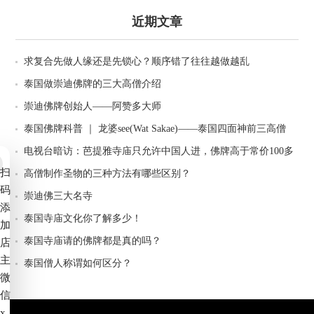
近期文章
求复合先做人缘还是先锁心？顺序错了往往越做越乱
泰国做崇迪佛牌的三大高僧介绍
崇迪佛牌创始人——阿赞多大师
泰国佛牌科普 ｜ 龙婆see(Wat Sakae)——泰国四面神前三高僧
电视台暗访：芭提雅寺庙只允许中国人进，佛牌高于常价100多
扫
倍！
高僧制作圣物的三种方法有哪些区别？
码
崇迪佛三大名寺
添
泰国寺庙文化你了解多少！
加
泰国寺庙请的佛牌都是真的吗？
店
主
泰国僧人称谓如何区分？
微
信
x