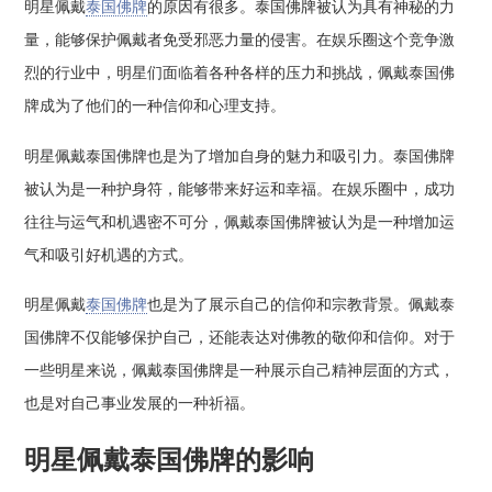
明星佩戴
泰国佛牌
的原因有很多。泰国佛牌被认为具有神秘的力
量，能够保护佩戴者免受邪恶力量的侵害。在娱乐圈这个竞争激
烈的行业中，明星们面临着各种各样的压力和挑战，佩戴泰国佛
牌成为了他们的一种信仰和心理支持。
明星佩戴泰国佛牌也是为了增加自身的魅力和吸引力。泰国佛牌
被认为是一种护身符，能够带来好运和幸福。在娱乐圈中，成功
往往与运气和机遇密不可分，佩戴泰国佛牌被认为是一种增加运
气和吸引好机遇的方式。
明星佩戴
泰国佛牌
也是为了展示自己的信仰和宗教背景。佩戴泰
国佛牌不仅能够保护自己，还能表达对佛教的敬仰和信仰。对于
一些明星来说，佩戴泰国佛牌是一种展示自己精神层面的方式，
也是对自己事业发展的一种祈福。
明星佩戴泰国佛牌的影响