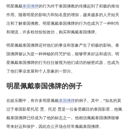
明星佩戴
泰国佛牌
的行为对于泰国佛教的传播起到了积极的推动
作用。随着明星的影响力和知名度的增加，越来越多的人开始关
注和了解泰国佛教。明星佩戴泰国佛牌的行为也成为了一种时尚
和潮流，许多粉丝纷纷效仿，购买和佩戴泰国佛牌。
明星佩戴泰国佛牌还对他们的事业和形象产生了积极的影响。泰
国佛牌被认为是一种神秘的符咒护佑，能够带来好运和成功。明
星佩戴泰国佛牌的行为往往被视为他们成功的秘密武器，也成为
了他们事业发展和个人形象的一部分。
明星佩戴泰国佛牌的例子
在娱乐圈中，有许多明星佩戴
泰国佛牌
的例子。其中，*知名的莫
过于泰国影星托尼·贾。托尼·贾是一位备受瞩目的泰国影星，他佩
戴泰国佛牌已经成为了他的标志之一。他相信佩戴泰国佛牌能够
带来好运和保护，因此在公开场合经常佩戴泰国佛牌。