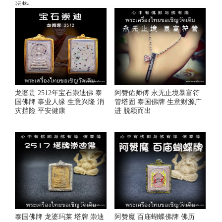
运势
龙婆贵 2512年宝石崇迪佛 泰
阿赞佑师傅 永无止境暴富符
国佛牌 事业人缘 生意兴隆 消
管塔固 泰国佛牌 生意财源广
灾挡险 平安健康
进 脱颖而出
泰国佛牌 龙婆玛莱 塔牌 崇迪
阿赞魔 百庙蝴蝶佛牌 佛历