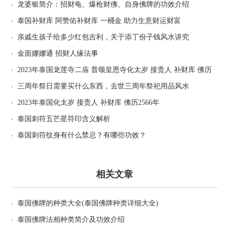
龙婆银简介：招财龟、爆枪财佛、自身佛牌的功效介绍
泰国补财库 阿赞佑补财库 一桶金 助力生意财运财富
亲戚生孩子给多少红包吉利，关于添丁份子钱风水讲究
金面娜娜通 招财人缘法事
2023年泰国龙莲寺二庙 普颂皇恩寺化太岁 接贵人 补财库 佛历
2566年
三周年祭日需要买什么东西，去世三周年祭祀用品风水
2023年泰国化太岁 接贵人 补财库 佛历2566年
泰国刺符五芒星符印含义解析
泰国刺符纹身有什么禁忌？有哪些功效？
相关文章
泰国佛牌的种类大全(泰国佛牌种类详细大全)
泰国佛牌法相种类简介及功效介绍