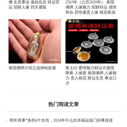
佛 生意事业 逢凶化吉 转运官
2563年（公历2020年） 泰国
运 招财人缘 挡灾避险
佛牌 人缘魅力 招财转运 感情
和合 异性缘贵人缘 桃花夜场
泰国佛牌介绍之战神哈奴曼
鲁士白 爱情魅力财运许愿情
降膏 人缘膏 泰国佛牌 人缘魅
力 贵人桃花 财运生意 事业口
才
热门阅读文章
明年喜事*多的4个生肖，2024年什么生肖福运临门好事连连