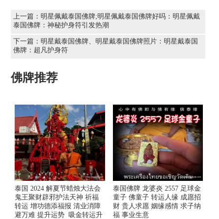
上一篇：
明星佩戴泰国佛牌;明星佩戴泰国佛牌好吗：明星佩戴
泰国佛牌：神秘护身符引发热潮
下一篇：
明星戴泰国佛牌、明星戴泰国佛牌照片：明星戴泰国
佛牌：超凡护身符
佛牌推荐
泰国 2024 解夏节蜡烛大法会
泰国佛牌 龙婆炎 2557 足球金
鬼王聚财辟邪护法天神 祈福
童子 佛童子 转运人缘 成愿招
转运 增功德添福报 清业消障
财 贵人求愿 姻缘感情 求子纳
避万难 提升运势 吸金转运升
福 事业生意