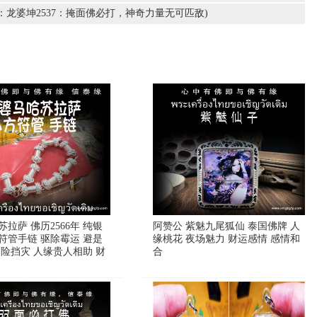
佛：龙婆坤2537：掩面佛必打，神奇力量无可匹敌)
拉萨 佛历2566年 纯银
阿赞公 紫魅九尾狐仙 泰国佛牌 人
符管手链 驱除霉运 避是
缘桃花 夜场魅力 财运感情 感情和
避险挡灾 人缘贵人相助 财
合