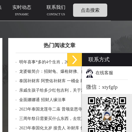
集
实时动态
联系我们
点击搜索
DYNAMIC
CONTACT US
热门阅读文章
联系方式
明年喜事*多的4个生肖，2024年什么生肖福运
临门好事连连
龙婆银简介：招财龟、爆枪财佛、自身佛牌的
在线客服
功效介绍
泰国补财库 阿赞佑补财库 一桶金 助力生意财
微信：xtyfgfp
运财富
亲戚生孩子给多少红包吉利，关于添丁份子钱
风水讲究
金面娜娜通 招财人缘法事
2023年泰国龙莲寺二庙 普颂皇恩寺化太岁 接
贵人 补财库 佛历2566年
三周年祭日需要买什么东西，去世三周年祭祀
用品风水
2023年泰国化太岁 接贵人 补财库 佛历2566年