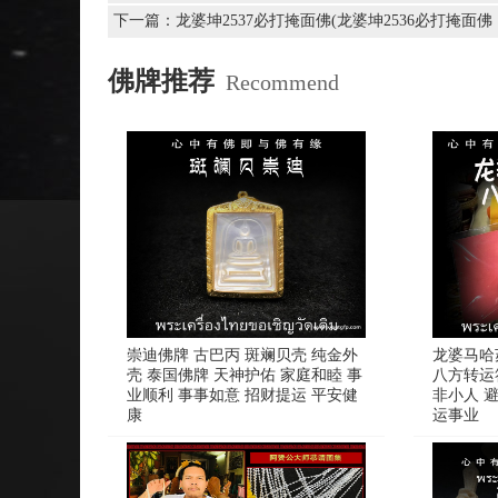
下一篇：
龙婆坤2537必打掩面佛(龙婆坤2536必打掩面
佛牌推荐
Recommend
崇迪佛牌 古巴丙 斑斓贝壳 纯金外
龙婆马哈苏
壳 泰国佛牌 天神护佑 家庭和睦 事
八方转运
业顺利 事事如意 招财提运 平安健
非小人 
康
运事业