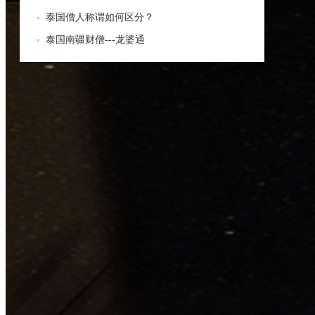
泰国僧人称谓如何区分？
泰国南疆财僧---龙婆通