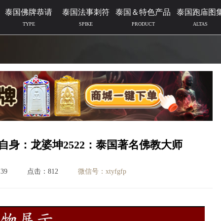
泰国佛牌恭请
泰国法事刺符
泰国＆特色产品
泰国跑庙图
TYPE
SPIKE
PRODUCT
ALTAS
12自身：龙婆坤2522：泰国著名佛教大师
39
点击：812
微信号：xtyfgfp