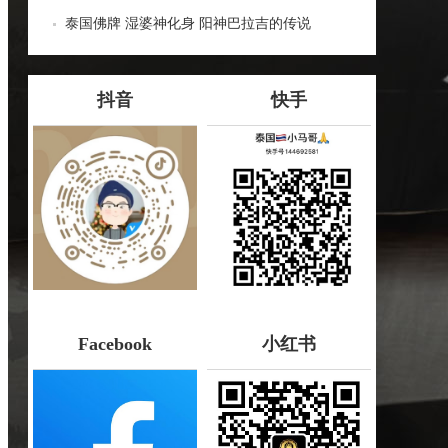
哪些种类！
泰国佛牌 湿婆神化身 阳神巴拉吉的传说
抖音
快手
Facebook
小红书