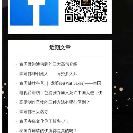
近期文章
泰国做崇迪佛牌的三大高僧介绍
崇迪佛牌创始人——阿赞多大师
泰国佛牌科普 ｜ 龙婆see(Wat Sakae)——泰国
四面神前三高僧
电视台暗访：芭提雅寺庙只允许中国人进，佛
牌高于常价100多倍！
高僧制作圣物的三种方法有哪些区别？
崇迪佛三大名寺
泰国寺庙文化你了解多少！
泰国寺庙请的佛牌都是真的吗？