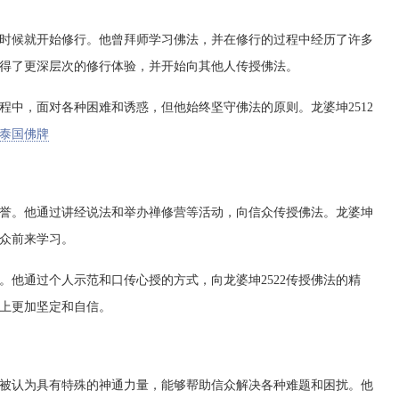
早的时候就开始修行。他曾拜师学习佛法，并在修行的过程中经历了许多
获得了更深层次的修行体验，并开始向其他人传授佛法。
过程中，面对各种困难和诱惑，但他始终坚守佛法的原则。龙婆坤2512
泰国佛牌
泛赞誉。他通过讲经说法和举办禅修营等活动，向信众传授佛法。龙婆坤
信众前来学习。
教师。他通过个人示范和口传心授的方式，向龙婆坤2522传授佛法的精
路上更加坚定和自信。
。他被认为具有特殊的神通力量，能够帮助信众解决各种难题和困扰。他