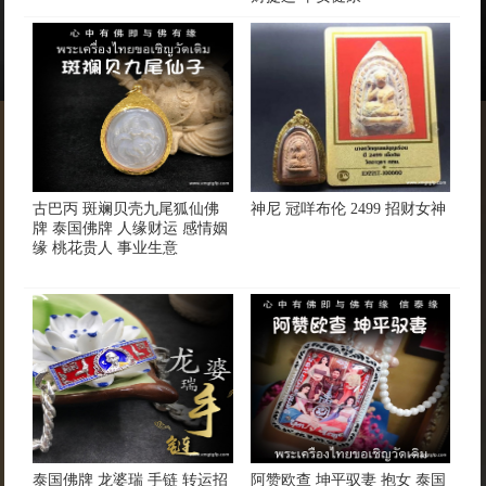
古巴丙 斑斓贝壳九尾狐仙佛
​神尼 冠咩布伦 2499 招财女神
牌 泰国佛牌 人缘财运 感情姻
缘 桃花贵人 事业生意
泰国佛牌 龙婆瑞 手链 转运招
阿赞欧查 坤平驭妻 抱女 泰国