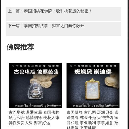
上一篇：
泰国招桃花佛牌：吸引桃花运的秘密！
下一篇：
泰国招财法事：财富之门向你敞开
佛牌推荐
古巴堪斌 燕通依霸 泰国佛牌
泰国佛牌 古巴丙 斑斓贝壳 崇
锁心和合 感情姻缘 桃花人缘
迪佛牌 纯金外壳 天神护佑 家
异性缘贵人缘 财富好运
庭和睦 事业顺利 事事如意 招
财提运 平安健康