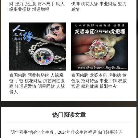
财 强力助生意 财不离手 助人
佛牌 桃花人缘 事业财运 魅力
缘事业招财 增运增福
感情
泰国佛牌 阿赞拉塔纳 人缘魔
泰国佛牌 龙婆本庙 虎抱糖 黄
链 手链 桃花财运 演艺网红微
色版 招财转运 事业工作 权威
商 转运运爱情 明星同款 人脉
官运 权利健康 辟邪挡灾
贵人
热门阅读文章
明年喜事*多的4个生肖，2024年什么生肖福运临门好事连连