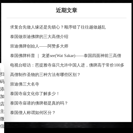
近期文章
求复合先做人缘还是先锁心？顺序错了往往越做越乱
泰国做崇迪佛牌的三大高僧介绍
崇迪佛牌创始人——阿赞多大师
泰国佛牌科普 ｜ 龙婆see(Wat Sakae)——泰国四面神前三高僧
电视台暗访：芭提雅寺庙只允许中国人进，佛牌高于常价100多
扫
倍！
高僧制作圣物的三种方法有哪些区别？
码
崇迪佛三大名寺
添
泰国寺庙文化你了解多少！
加
泰国寺庙请的佛牌都是真的吗？
店
主
泰国僧人称谓如何区分？
微
信