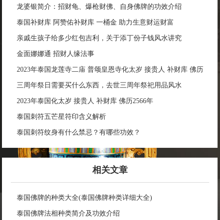
龙婆银简介：招财龟、爆枪财佛、自身佛牌的功效介绍
泰国补财库 阿赞佑补财库 一桶金 助力生意财运财富
亲戚生孩子给多少红包吉利，关于添丁份子钱风水讲究
金面娜娜通 招财人缘法事
2023年泰国龙莲寺二庙 普颂皇恩寺化太岁 接贵人 补财库 佛历
2566年
三周年祭日需要买什么东西，去世三周年祭祀用品风水
2023年泰国化太岁 接贵人 补财库 佛历2566年
泰国刺符五芒星符印含义解析
泰国刺符纹身有什么禁忌？有哪些功效？
相关文章
泰国佛牌的种类大全(泰国佛牌种类详细大全)
泰国佛牌法相种类简介及功效介绍