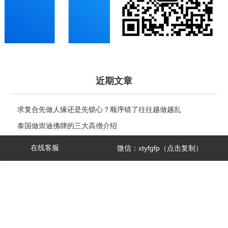
近期文章
求复合先做人缘还是先锁心？顺序错了往往越做越乱
泰国做崇迪佛牌的三大高僧介绍
崇迪佛牌创始人——阿赞多大师
在线客服
微信：xtyfgfp（点击复制）
泰国佛牌科普 ｜ 龙婆see(Wat Sakae)——泰国四面神前三高僧
电视台暗访：芭提雅寺庙只允许中国人进，佛牌高于常价100多
扫
倍！
高僧制作圣物的三种方法有哪些区别？
码
崇迪佛三大名寺
添
泰国寺庙文化你了解多少！