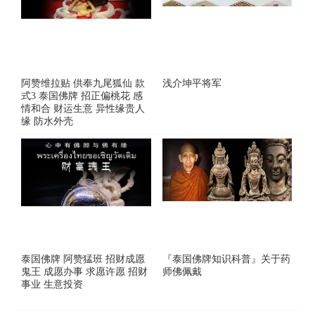
阿赞维拉贴 供奉九尾狐仙 款
浅介坤平将军
式3 泰国佛牌 招正偏桃花 感
情和合 财运生意 异性缘贵人
缘 防水外壳
泰国佛牌 阿赞猛班 招财成愿
『泰国佛牌知识科普』关于药
鬼王 成愿办事 求愿许愿 招财
师佛佩戴
事业 生意投资