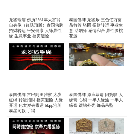
龙婆瑞庙 佛历2561年大富翁
泰国佛牌 龙婆乐 三色亿万富
自身像（红珐琅版）泰国佛牌
翁符管 塔固 招财转运 事业生
招财转运 平安健康 人缘异性
意 助姻缘 感情和合 异性缘桃
缘 生意事业 挡灾避险
花运
泰国佛牌 古巴阿里雅察 太岁
泰国佛牌 原庙恭请 阿赞喷 人
红绳 转运招财 挡灾避险 人缘
缘膏 心锁 一半人缘油 一半人
开运 化太岁去霉运 bkpp泡芙
缘膏 镶钻外壳 饰品吊坠
泰星同款 手绳