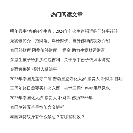
热门阅读文章
明年喜事*多的4个生肖，2024年什么生肖福运临门好事连连
龙婆银简介：招财龟、爆枪财佛、自身佛牌的功效介绍
泰国补财库 阿赞佑补财库 一桶金 助力生意财运财富
亲戚生孩子给多少红包吉利，关于添丁份子钱风水讲究
金面娜娜通 招财人缘法事
2023年泰国龙莲寺二庙 普颂皇恩寺化太岁 接贵人 补财库 佛历
2566年
三周年祭日需要买什么东西，去世三周年祭祀用品风水
2023年泰国化太岁 接贵人 补财库 佛历2566年
泰国刺符五芒星符印含义解析
泰国刺符纹身有什么禁忌？有哪些功效？